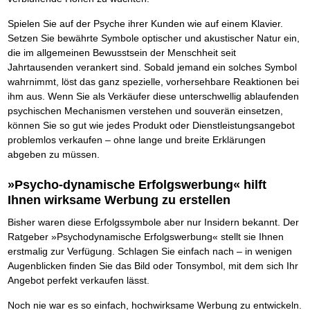
Das richtige Post-Know-How
NEUERSCHEINUNG
Ihren Zeitgewinn maximieren
Spielen Sie auf der Psyche ihrer Kunden wie auf einem Klavier.
GbR-Vertrag mit beschränkter Haftung
BRANDNEU
Setzen Sie bewährte Symbole optischer und akustischer Natur ein,
GbR als Einzelperson gründen
die im allgemeinen Bewusstsein der Menschheit seit
Jahrtausenden verankert sind. Sobald jemand ein solches Symbol
wahrnimmt, löst das ganz spezielle, vorhersehbare Reaktionen bei
ihm aus. Wenn Sie als Verkäufer diese unterschwellig ablaufenden
psychischen Mechanismen verstehen und souverän einsetzen,
können Sie so gut wie jedes Produkt oder Dienstleistungsangebot
problemlos verkaufen – ohne lange und breite Erklärungen
abgeben zu müssen.
»Psycho-dynamische Erfolgswerbung« hilft
Ihnen wirksame Werbung zu erstellen
Bisher waren diese Erfolgssymbole aber nur Insidern bekannt. Der
Ratgeber »Psychodynamische Erfolgswerbung« stellt sie Ihnen
erstmalig zur Verfügung. Schlagen Sie einfach nach – in wenigen
Augenblicken finden Sie das Bild oder Tonsymbol, mit dem sich Ihr
Angebot perfekt verkaufen lässt.
Noch nie war es so einfach, hochwirksame Werbung zu entwickeln.