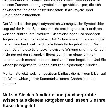
Das richtige Post-Know-How
NEUERSCHEINUNG
diesem Zusammenhang: symbolträchtige Abbildungen, die sich
Ihren Zeitgewinn maximieren
gewissermaßen ohne Zeitverlust sofort in die Psyche Ihrer
GbR-Vertrag mit beschränkter Haftung
BRANDNEU
GbR als Einzelperson gründen
Zielgruppen einbrennen.
Der Vorteil solcher psychodynamisch wirkungsvoller Symbolbilder
liegt auf der Hand: Sie müssen nicht erst lang und breit erklären,
welchen Nutzen Ihre Produkte, Dienstleistungen und sonstigen
Angebote haben. Es reicht ein Bild. Schon wissen Ihre Zielgruppen
genau Bescheid, welche Vorteile Ihnen Ihr Angebot bringt. Mehr
noch: Durch diese tiefenpsychologische Wirkung sind Ihre Kunden
nicht nur auf der rationalen Ebene von Ihnen eingenommen,
sondern auch mental und emotional von Ihnen begeistert. Und Sie
wissen ja: Begeisterte Kunden sind zahlungsfreudige Kunden.
Merken Sie jetzt, welchen positiven Einfluss die richtigen Bilder auf
die Werbewirkung Ihrer Kommunikationsmaßnahmen haben
können?
Nutzen Sie das fundierte und praxiserprobte
Wissen aus diesem Ratgeber und lassen Sie Ihre
Kasse klingeln!