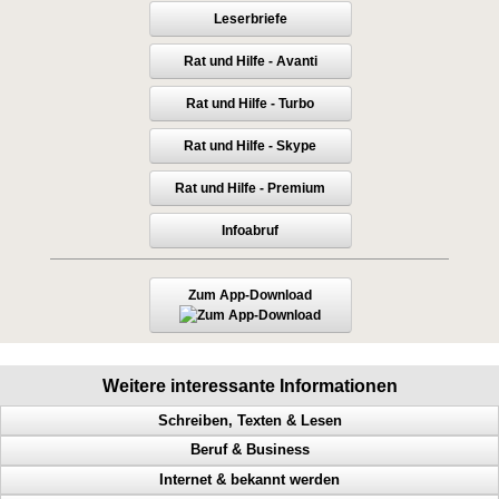
Leserbriefe
Rat und Hilfe - Avanti
Rat und Hilfe - Turbo
Rat und Hilfe - Skype
Rat und Hilfe - Premium
Infoabruf
Zum App-Download
Weitere interessante Informationen
Schreiben, Texten & Lesen
Beruf & Business
Doppel Content, Spinning, Neukundengewinnung, Bekanntheit
Internet & bekannt werden
Heimverdienst, Heimarbeit, passives Einkommen, Tonstudio
Bekanntheitsgrad, Online PR, Neukundengewinnung, Doppel Content