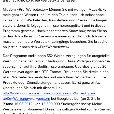
anschauliche, konkrete Werbetexte verfassen.
Das richtige Post-Know-How
NEUERSCHEINUNG
Ihren Zeitgewinn maximieren
Mit dem »ProfiWerbetexter« können Sie mit wenigen Mausklicks
GbR-Vertrag mit beschränkter Haftung
BRANDNEU
mein ganzes Wissen rund um den Text nutzen. Ich selbst habe
GbR als Einzelperson gründen
Tausende von Werbetexten, Newslettern und Pressemitteilungen
studiert, deren Erfolgsgeheimnisse herausgefiltert und in dieses
Programm gesteckt. Hochkonzentriertes Know-how, wenn Sie so
wollen. Ich rolle es für Sie aus wie einen roten Teppich. Ich selbst
musste noch teure Werbetext-Lehrgänge besuchen. Sie brauchen
ab jetzt nur noch den »ProfiWerbetexter«.
Das Programm stellt Ihnen 552 Werbe-Anregungen für ausgefeilte
Werbung ganz bequem zur Verfügung. Diese Vorlagen können Sie
superschnell auf Ihre Bedürfnisse umbauen. Überdies gibt es 20
Werbetextvorlagen im *.RTF Format. Die können Sie direkt in den
»ProfiWerbetexter« einladen und nach Ihren Wünschen auf Ihre
Produkte oder Dienstleistungen anpassen. Es ist ganz einfach!
Überzeugen Sie sich mit diesem Link
http://www.google.de/#hl=de&output=search&sclient=psy-
ab&q=Werbung+war+gestern
bei Google selber (an 2. Stelle
[Stand 16.05.2012] von 16.300.000 Suchergebnissen): Meine
Werbetexte funktionieren! Diesen gewaltigen Vorteil können Sie mit