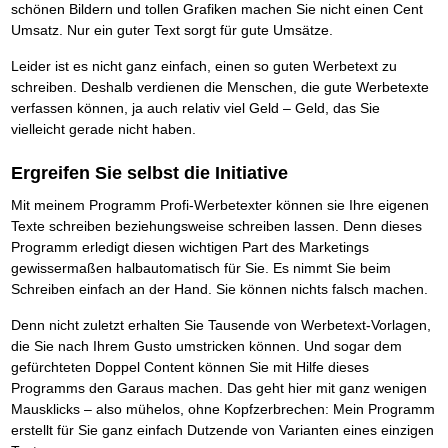
Das richtige Post-Know-How
NEUERSCHEINUNG
schönen Bildern und tollen Grafiken machen Sie nicht einen Cent
Ihren Zeitgewinn maximieren
Umsatz. Nur ein guter Text sorgt für gute Umsätze.
GbR-Vertrag mit beschränkter Haftung
BRANDNEU
GbR als Einzelperson gründen
Leider ist es nicht ganz einfach, einen so guten Werbetext zu
schreiben. Deshalb verdienen die Menschen, die gute Werbetexte
verfassen können, ja auch relativ viel Geld – Geld, das Sie
vielleicht gerade nicht haben.
Ergreifen Sie selbst die Initiative
Mit meinem Programm Profi-Werbetexter können sie Ihre eigenen
Texte schreiben beziehungsweise schreiben lassen. Denn dieses
Programm erledigt diesen wichtigen Part des Marketings
gewissermaßen halbautomatisch für Sie. Es nimmt Sie beim
Schreiben einfach an der Hand. Sie können nichts falsch machen.
Denn nicht zuletzt erhalten Sie Tausende von Werbetext-Vorlagen,
die Sie nach Ihrem Gusto umstricken können. Und sogar dem
gefürchteten Doppel Content können Sie mit Hilfe dieses
Programms den Garaus machen. Das geht hier mit ganz wenigen
Mausklicks – also mühelos, ohne Kopfzerbrechen: Mein Programm
erstellt für Sie ganz einfach Dutzende von Varianten eines einzigen