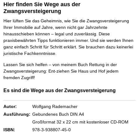
Schnell eine saubere SCHUFA
Hier finden Sie Wege aus der
Das richtige Post-Know-How
NEUERSCHEINUNG
Zwangsversteigerung
Ihren Zeitgewinn maximieren
Hier lüften Sie das Geheimnis, wie Sie die Zwangsversteigerung
GbR-Vertrag mit beschränkter Haftung
BRANDNEU
GbR als Einzelperson gründen
Ihrer Immobilie auf Jahre, wenn nicht gar Jahrzehnte
hinausschieben können – legal und zuverlässig. Diese
praxisbewährten Tipps funktionieren immer. Und sie werden Ihnen
ganz einfach Schritt für Schritt erklärt. Sie brauchen dazu keinerlei
juristische Fachkenntnisse.
Lassen Sie sich helfen – von meinem Buch Rettung in der
Zwangsversteigerung: Ent-ziehen Sie Haus und Hof jedem
fremden Zugriff!
Es sind die Wege aus der Zwangsversteigerung
Autor:
Wolfgang Rademacher
Ausführung:
Gebundenes Buch DIN A4
Großformat 32 x 22 cm mit kostenloser CD-ROM
ISBN:
978-3-938807-45-0