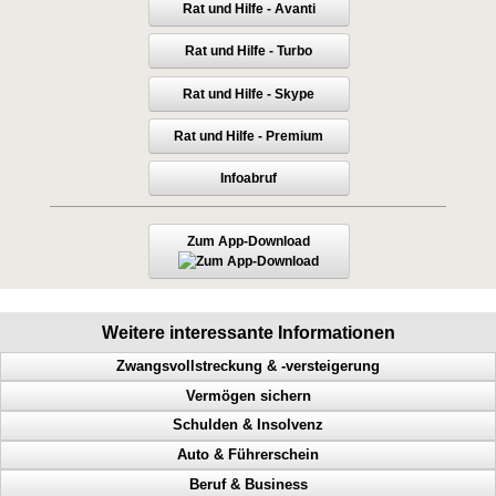
Rat und Hilfe - Avanti
Rat und Hilfe - Turbo
Rat und Hilfe - Skype
Rat und Hilfe - Premium
Infoabruf
Zum App-Download
Weitere interessante Informationen
Zwangsvollstreckung & -versteigerung
Vermögen sichern
Immobilie, Hilfe bei Zwangsversteigerung, Notfrist, Bank
Schulden & Insolvenz
Lohnpfändung, rasche Hilfe, Zeit gewinnen
Perfekte Vermögensicherung
Auto & Führerschein
Schuldner, Zeit gewinnen, Lohnpfändung, rasche Hilfe
So sichern Sie Ihr Vermögen richtig ab
Gläubiger, Lebensqualität, weniger Schulden, Privatinsolvenz
Beruf & Business
Kontopfändung, Lohnpfändung, eilige Hilfe, Zeit gewinnen
Wie sichere ich mein Vermögen ab
Mehr Lebensqualität, inkognito, Inkassounternehmen
Geschwindigkeitsübertretungen, Punkte, Radarfalle, Polizeikontrolle