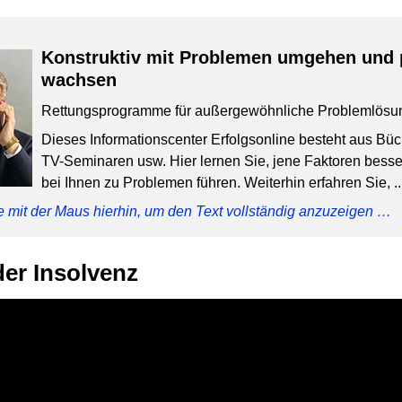
Konstruktiv mit Problemen umgehen und 
wachsen
Rettungsprogramme für außergewöhnliche Problemlösu
Dieses Informationscenter Erfolgsonline besteht aus Bü
TV-Seminaren usw. Hier lernen Sie, jene Faktoren besser
bei Ihnen zu Problemen führen. Weiterhin erfahren Sie, ..
e mit der Maus hierhin, um den Text vollständig anzuzeigen …
er Insolvenz