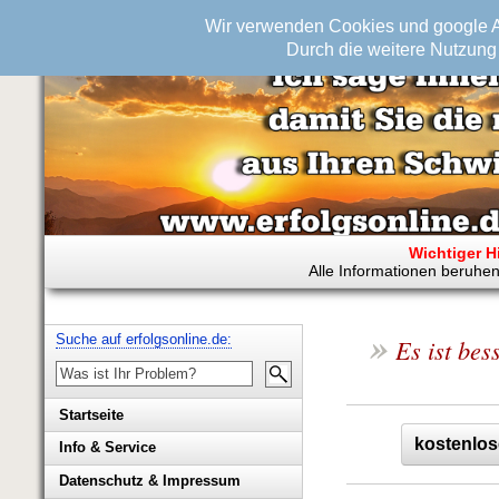
Wir verwenden Cookies und google An
Durch die weitere Nutzung 
Wichtiger H
Alle Informationen beruhen
»
Suche auf erfolgsonline.de:
Es ist bes
Startseite
kostenlos
Info & Service
Biografie Wolfgang Rademacher
Datenschutz & Impressum