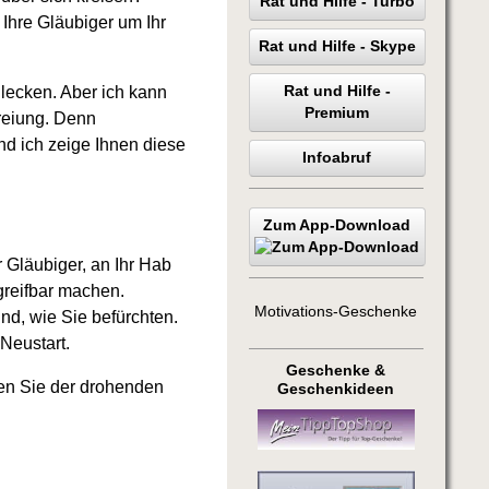
Rat und Hilfe - Turbo
 Ihre Gläubiger um Ihr
Rat und Hilfe - Skype
hlecken. Aber ich kann
Rat und Hilfe -
Premium
freiung. Denn
d ich zeige Ihnen diese
Infoabruf
Zum App-Download
r Gläubiger, an Ihr Hab
greifbar machen.
Motivations-Geschenke
nd, wie Sie befürchten.
 Neustart.
Geschenke &
en Sie der drohenden
Geschenkideen