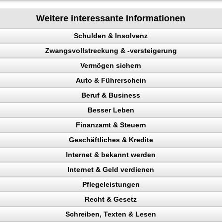
Weitere interessante Informationen
Schulden & Insolvenz
Zwangsvollstreckung & -versteigerung
enz
Vermögen sichern
Auto & Führerschein
gen sichern
Beruf & Business
llstreckung, Schuldner
kontrolle
Besser Leben
n, Punkte
el Content
n
Finanzamt & Steuern
Verkehrspolizei
ng machen
 verhindern
Geschäftliches & Kredite
en
Internet & bekannt werden
gericht
n
ter
Pfändungen
eparatur
Internet & Geld verdienen
en
 Rechtsanwalt
hern, Lebensqualität
, Widerspruch
kunden gewinnen
Pflegeleistungen
ing erhöhen
ttern
Recht & Gesetz
nchise
 Besucher
chläge
iger
eigerung
erdienen
ahler
Schreiben, Texten & Lesen
n, Bank
ehr Besucher
ckung