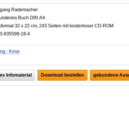
fgang Rademacher
undenes Buch DIN A4
format 32 x 22 cm, 243 Seiten mit kostenloser CD-ROM
3-935599-18-4
ng - Krise
es Infomaterial
Download bestellen
gebundene Ausg