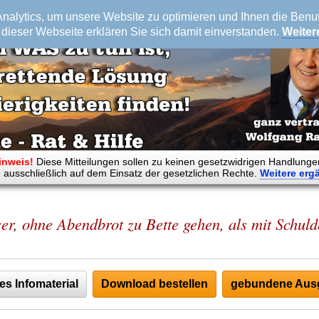
alytics, um unsere Website zu optimieren und Ihnen die Benutz
dieser Webseite erklären Sie sich damit einverstanden.
Weiter
inweis!
Diese Mitteilungen sollen zu keinen gesetzwidrigen Handlunge
 ausschließlich auf dem Einsatz der gesetzlichen Rechte.
Weitere
erg
ser, ohne Abendbrot zu Bette gehen, als mit Schul
es Infomaterial
Download bestellen
gebundene Ausg