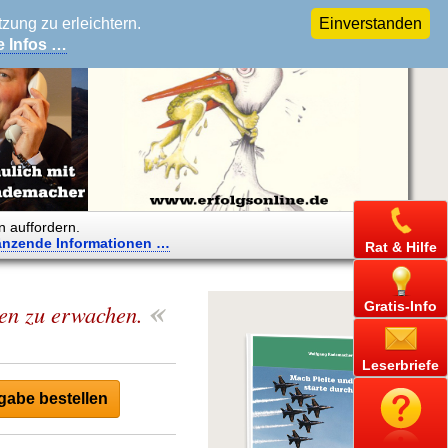
ung zu erleichtern.
Einverstanden
e Infos …
n auffordern.
änzende
Informationen …
Rat & Hilfe
«
Gratis-Info
den zu erwachen.
Leserbriefe
abe bestellen