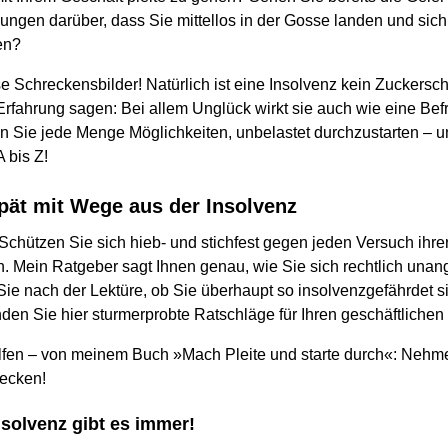
ungen darüber, dass Sie mittellos in der Gosse landen und sich
en?
e Schreckensbilder! Natürlich ist eine Insolvenz kein Zuckersc
Erfahrung sagen: Bei allem Unglück wirkt sie auch wie eine Be
 Sie jede Menge Möglichkeiten, unbelastet durchzustarten – un
 bis Z!
spät mit Wege aus der Insolvenz
 Schützen Sie sich hieb- und stichfest gegen jeden Versuch ihre
 Mein Ratgeber sagt Ihnen genau, wie Sie sich rechtlich unan
e nach der Lektüre, ob Sie überhaupt so insolvenzgefährdet si
inden Sie hier sturmerprobte Ratschläge für Ihren geschäftlichen
lfen – von meinem Buch »Mach Pleite und starte durch«: Nehm
recken!
solvenz gibt es immer!