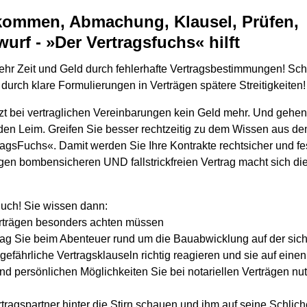
bkommen, Abmachung, Klausel, Prüfen,
urf - »Der Vertragsfuchs« hilft
mehr Zeit und Geld durch fehlerhafte Vertragsbestimmungen! Sc
durch klare Formulierungen in Verträgen spätere Streitigkeiten!
tzt bei vertraglichen Vereinbarungen kein Geld mehr. Und gehen
den Leim. Greifen Sie besser rechtzeitig zu dem Wissen aus de
ragsFuchs«. Damit werden Sie Ihre Kontrakte rechtsicher und fe
igen bombensicheren UND fallstrickfreien Vertrag macht sich di
uch! Sie wissen dann:
erträgen besonders achten müssen
rag Sie beim Abenteuer rund um die Bauabwicklung auf der sich
, gefährliche Vertragsklauseln richtig reagieren und sie auf eine
nd persönlichen Möglichkeiten Sie bei notariellen Verträgen nu
rtragspartner hinter die Stirn schauen und ihm auf seine Schli