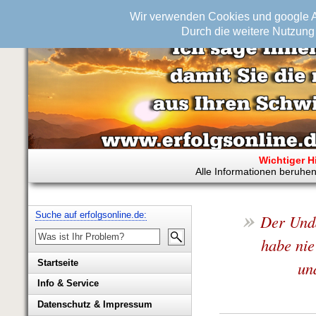
Wir verwenden Cookies und google An
Durch die weitere Nutzung 
Wichtiger H
Alle Informationen beruhen
»
Suche auf erfolgsonline.de:
Der Unda
habe nie
un
Startseite
Info & Service
Biografie Wolfgang Rademacher
Datenschutz & Impressum