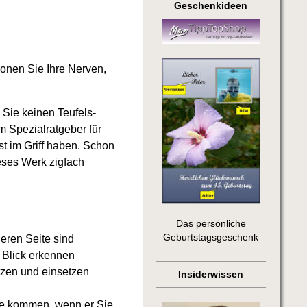
Geschenkideen
honen Sie Ihre Nerven,
 Sie keinen Teufels-
m Spezialratgeber für
st im Griff haben. Schon
eses Werk zigfach
Das persönliche
Geburtstagsgeschenk
eren Seite sind
n Blick erkennen
tzen und einsetzen
Insiderwissen
che kommen, wenn er Sie