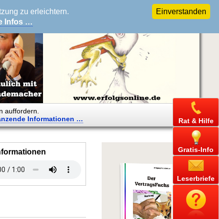
ung zu erleichtern.
Einverstanden
e Infos …
n auffordern.
änzende
Informationen …
Rat & Hilfe
Gratis-Info
nformationen
Leserbriefe