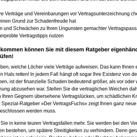
Ihre Verträge und Vereinbarungen vor Vertragsunterzeichnung ch
einen Grund zur Schadenfreude hat
ken und Schwächen zu Ihren Ungunsten gemachter Vertragspass
serprobte Vertragstipps nutzen
bkommen können Sie mit diesem Ratgeber eigenhändi
üfen!
uben, welche Löcher viele Verträge aufweisen. Das kann Ihnen
n Hals retten! In jedem Fall hängt oft sogar Ihre Existenz von d
n, ist der finanzielle Schaden bedeutend größer, als vor oder
ung abzusehen war. Stellen Sie die vertraglichen Weichen daher
 Ihren Gegnern übersehene Vertragslücken, um schädlichen Kn
Spezial-Ratgeber »Der VertragsFuchs« zeigt Ihnen ganz neue 
geschlossen werden muss.
n Sie in keine teuren Vertragsfallen mehr. Sie werden bei den V
en bestehen, um spätere Streitigkeiten zu verhindern. Denn ger