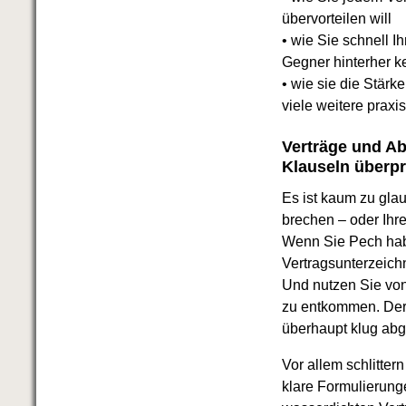
Das richtige Post-Know-How
übervorteilen will
NEUERSCHEINUNG
Ihren Zeitgewinn maximieren
• wie Sie schnell 
GbR-Vertrag mit beschränkter
Gegner hinterher k
Haftung
BRANDNEU
• wie sie die Stär
GbR als Einzelperson gründen
viele weitere praxi
Verträge und A
Klauseln überpr
Es ist kaum zu gla
brechen – oder Ihre
Wenn Sie Pech habe
Vertragsunterzeichn
Und nutzen Sie von
zu entkommen. Der 
überhaupt klug ab
Vor allem schlitter
klare Formulierung