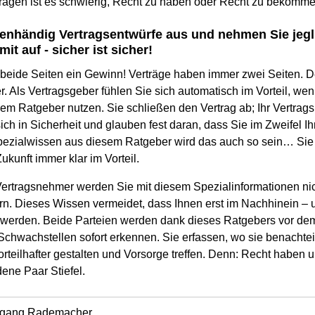
rägen ist es schwierig, Recht zu haben oder Recht zu bekomme
igenhändig Vertragsentwürfe aus und nehmen Sie je
mit auf - sicher ist sicher!
r beide Seiten ein Gewinn! Verträge haben immer zwei Seiten. 
. Als Vertragsgeber fühlen Sie sich automatisch im Vorteil, we
em Ratgeber nutzen. Sie schließen den Vertrag ab; Ihr Vertrags
ich in Sicherheit und glauben fest daran, dass Sie im Zweifel I
pezialwissen aus diesem Ratgeber wird das auch so sein… Sie
ukunft immer klar im Vorteil.
ertragsnehmer werden Sie mit diesem Spezialinformationen nich
ern. Dieses Wissen vermeidet, dass Ihnen erst im Nachhinein – u
 werden. Beide Parteien werden dank dieses Ratgebers vor de
Schwachstellen sofort erkennen. Sie erfassen, wo sie benachtei
orteilhafter gestalten und Vorsorge treffen. Denn: Recht habe
ene Paar Stiefel.
fgang Rademacher