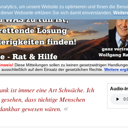
alytics, um unsere Website zu optimieren und Ihnen die Benutz
dieser Webseite erklären Sie sich damit einverstanden.
Weiter
inweis!
Diese Mitteilungen sollen zu keinen gesetzwidrigen Handlunge
 ausschließlich auf dem Einsatz der gesetzlichen Rechte.
Weitere
erg
nk ist immer eine Art Schwäche. Ich
Audio-I
 gesehen, dass tüchtige Menschen
«
dankbar gewesen wären.