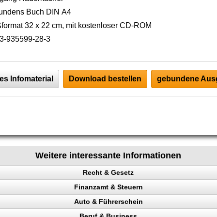
undens Buch DIN A4
format 32 x 22 cm, mit kostenloser CD-ROM
3-935599-28-3
es Infomaterial
Download bestellen
gebundene Ausg
Weitere interessante Informationen
Recht & Gesetz
Finanzamt & Steuern
Auto & Führerschein
ag
Beruf & Business