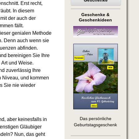
Geschenke
schnitt. Erst recht,
äubt. In diesem
Geschenke &
mit der auch der
Geschenkideen
mmen fällt.
dieser genialen Methode
en. Denn auch wenn sie
quenzen abfinden.
nd bereinigen Sie Ihre
 Art und Weise.
nd zuverlässig Ihre
gen Niveau, und kommen
ss Sie nie wieder
Das persönliche
d, aber keinesfalls in
Geburtstagsgeschenk
penstigen Gläubiger
ndeln? Nun, das geht