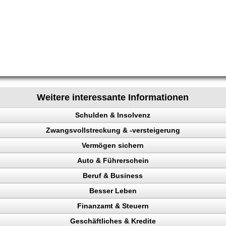
Weitere interessante Informationen
Schulden & Insolvenz
Zwangsvollstreckung & -versteigerung
enz
Vermögen sichern
Auto & Führerschein
gen sichern
Beruf & Business
llstreckung, Schuldner
kontrolle
Besser Leben
n, Punkte
el Content
n
Finanzamt & Steuern
Verkehrspolizei
ng machen
 verhindern
Geschäftliches & Kredite
en