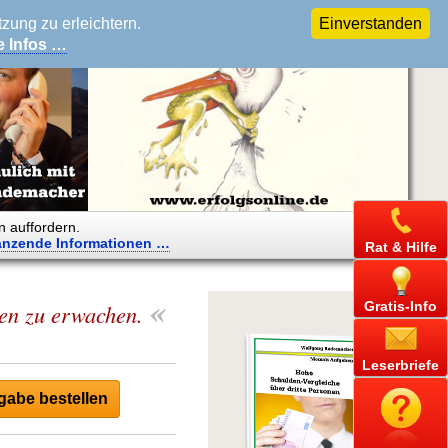
ung zu erleichtern.
Einverstanden
e Infos …
n auffordern.
änzende
Informationen …
Rat & Hilfe
«
Gratis-Info
den zu erwachen.
Leserbriefe
abe bestellen