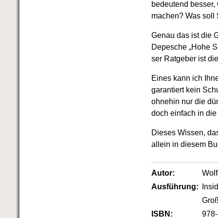
bedeutend besser, w
machen? Was soll 
Genau das ist die G
Depesche „Hohe Sch
ser Ratgeber ist die
Eines kann ich Ihne
garantiert kein Sc
ohnehin nur die dü
doch einfach in die
Dieses Wissen, das
allein in diesem Bu
Autor:
Wol
Ausführung:
Insi
Groß
ISBN:
978-