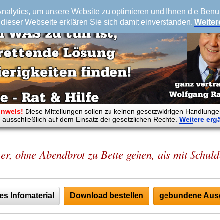
alytics, um unsere Website zu optimieren und Ihnen die Benutz
dieser Webseite erklären Sie sich damit einverstanden.
Weiter
inweis!
Diese Mitteilungen sollen zu keinen gesetzwidrigen Handlunge
 ausschließlich auf dem Einsatz der gesetzlichen Rechte.
Weitere
erg
ser, ohne Abendbrot zu Bette gehen, als mit Schul
es Infomaterial
Download bestellen
gebundene Ausg