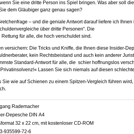
enn Sie eine dritte Person ins Spiel bringen. Was aber soll die
Sie dem Gläubiger ganz genau sagen?
retchenfrage – und die geniale Antwort darauf liefere ich Ihnen 
uldenvergleiche über dritte Personen“. Die
 Rettung für alle, die hoch verschuldet sind.
n versichern: Die Tricks und Kniffe, die Ihnen diese Insider-Dep
huldnerberater, kein Rechtsbeistand und auch kein anderer Juris
mmste Standard-Antwort für alle, die schier hoffnungslos versc
 Privatinsolvenz!« Lassen Sie sich niemals auf diesen schlecht
 Sie wie auf Schienen zu einem Spitzen-Vergleich führen wird, 
ch.
fgang Rademacher
der-Depesche DIN A4
format 32 x 22 cm, mit kostenloser CD-ROM
3-935599-72-6