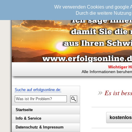
Wir verwenden Cookies und google An
Durch die weitere Nutzung 
Wichtiger H
Alle Informationen beruhen
»
Suche auf erfolgsonline.de:
Es ist bes
Startseite
kostenlos
Info & Service
Biografie Wolfgang Rademacher
Datenschutz & Impressum