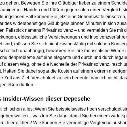
 zu gehen. Bewegen Sie Ihre Gläubiger lieber zu einem Schulden
läubiger mit Händen und Füßen gegen solch einen Vergleich str
ffnungslosen Fall können Sie jetzt eine Geheimwaffe einsetzen, 
r des widerspenstigen Gläubigers binnen Minuten in sich zusa
 Fallstrick namens Privatinsolvenz – und vermeiden Sie mit 
kungen, eidesstattliche Versicherungen und Insolvenzverfahr
t sind, müssen Sie sich nicht zwangsläufig mit solchen Konse
tschaftlich unabhängig, bewahren Sie Ihre menschliche Würde u
huldenprobleme auf eine elegante und durch und durch legale
uf diesem Weg, ohne die Nachteile der Privatinsolvenz, rasch u
t. Halten Sie dabei sogar die Kosten auf einem extrem niedri
er Zeit ans Ziel. Verschuldet zu sein bedeutet nämlich nicht, da
genießen dürften.
s Insider-Wissen dieser Depesche
ntlich schon alles: Wenn Sie beispielsweise hoch verschuldet sin
z gehen wollen – was tun Sie dann, damit Sie bei einem widers
ruch erreichen? Wie können Sie vernünftige Vergleiche ausha