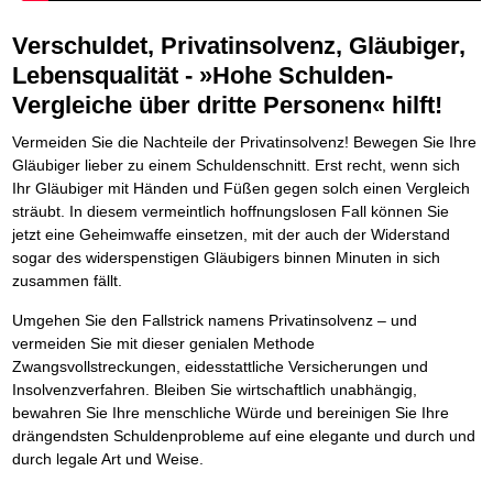
Die Kräfte des Erfolgs
BRANDNEU
Frei Fahrt ohne Punkte
Der Finanzmanager
Suchmaschinenoptimierung mit der Top10-Checkliste
Schnell und kompakt
NEU
Nützliche Problemlösungen
Für ein erfolgreiches Leben
Kaufe doch Deine Schulden
Behalten Sie den Überblick
BRANDNEU
Platzieren Sie sich bei Google ganz oben
Verschuldet, Privatinsolvenz, Gläubiger,
Schach der SCHUFA
FRISCH EINGETROFFEN
Vermögenssicherung durch GbR-Vertrag
Mental Force
NEU
Die geniale Lösung zum schnellen Schuldenabbau
Schnell eine saubere SCHUFA
Schutzwall für Hab und Gut
Entfalten Sie Ihre geistigen Kräfte
Lebensqualität - »Hohe Schulden-
Die Macht des Schuldners
TIPP
Das richtige Post-Know-How
NEUERSCHEINUNG
GbR-Vertrag mit beschränkter Haftung
Mental Force - Hörbuch
BESTSELLER
Der Weg zur finanziellen Freiheit
Vergleiche über dritte Personen« hilft!
Ihren Zeitgewinn maximieren
GbR als Einzelperson gründen
Geistigen Kräfte, die unter die Haut gehen
Federleicht lebendig schreiben
SCHREIB-TIPP
GbR-Vertrag mit beschränkter Haftung
BRANDNEU
Sich rechtlich einrichten
Nutze Deine geistigen Waffen
BRANDNEU
Ohne Probleme clever Texten und Schreiben
Vermeiden Sie die Nachteile der Privatinsolvenz! Bewegen Sie Ihre
GbR als Einzelperson gründen
Schützen Sie sich
Das Kapital Ihrer geistigen Möglichkeiten
Die Macht des Telefax
NEU
Gläubiger lieber zu einem Schuldenschnitt. Erst recht, wenn sich
Stiftung gründen und profitabel vermarkten
Schlüssel des Erfolgs
BRANDNEU
Zeit & Kommunikationsgewinn
Ihr Gläubiger mit Händen und Füßen gegen solch einen Vergleich
Gründen Sie Ihre Stiftung
Methoden der Lebenstechnik
Mittel gegen Titel
EMPFEHLUNG
sträubt. In diesem vermeintlich hoffnungslosen Fall können Sie
Hilf Dir selbst, hilft Dir Gott
TIPP
Sichern Sie Einkommen und Vermögenswerte 100%-tig ab
jetzt eine Geheimwaffe einsetzen, mit der auch der Widerstand
Immer den Geist zum TUN begeistern
Bekannt wie ein bunter Hund im Internet
INTERNET-TIPP
sogar des widerspenstigen Gläubigers binnen Minuten in sich
Die Feuerkraft
TIPP
schnell im Internet bekannt werden und damit viel Geld verdienen
zusammen fällt.
Holen Sie Erfolg in Ihr Leben
Schreib Dich reich
SCHREIB VERTRIEBS TIPP
Mit System zum Erfolg
GEHEIMTIPP
Vom Gedanken zum Bestseller
Umgehen Sie den Fallstrick namens Privatinsolvenz – und
Starten Sie endlich durch
vermeiden Sie mit dieser genialen Methode
Zwangsvollstreckungen, eidesstattliche Versicherungen und
Insolvenzverfahren. Bleiben Sie wirtschaftlich unabhängig,
bewahren Sie Ihre menschliche Würde und bereinigen Sie Ihre
drängendsten Schuldenprobleme auf eine elegante und durch und
durch legale Art und Weise.