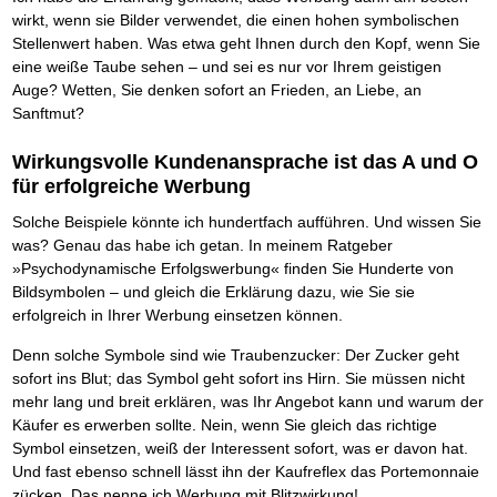
Das richtige Post-Know-How
NEUERSCHEINUNG
wirkt, wenn sie Bilder verwendet, die einen hohen symbolischen
Ihren Zeitgewinn maximieren
Stellenwert haben. Was etwa geht Ihnen durch den Kopf, wenn Sie
GbR-Vertrag mit beschränkter Haftung
BRANDNEU
GbR als Einzelperson gründen
eine weiße Taube sehen – und sei es nur vor Ihrem geistigen
Auge? Wetten, Sie denken sofort an Frieden, an Liebe, an
Sanftmut?
Wirkungsvolle Kundenansprache ist das A und O
für erfolgreiche Werbung
Solche Beispiele könnte ich hundertfach aufführen. Und wissen Sie
was? Genau das habe ich getan. In meinem Ratgeber
»Psychodynamische Erfolgswerbung« finden Sie Hunderte von
Bildsymbolen – und gleich die Erklärung dazu, wie Sie sie
erfolgreich in Ihrer Werbung einsetzen können.
Denn solche Symbole sind wie Traubenzucker: Der Zucker geht
sofort ins Blut; das Symbol geht sofort ins Hirn. Sie müssen nicht
mehr lang und breit erklären, was Ihr Angebot kann und warum der
Käufer es erwerben sollte. Nein, wenn Sie gleich das richtige
Symbol einsetzen, weiß der Interessent sofort, was er davon hat.
Und fast ebenso schnell lässt ihn der Kaufreflex das Portemonnaie
zücken. Das nenne ich Werbung mit Blitzwirkung!