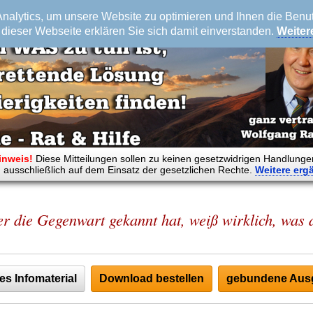
alytics, um unsere Website zu optimieren und Ihnen die Benutz
dieser Webseite erklären Sie sich damit einverstanden.
Weiter
inweis!
Diese Mitteilungen sollen zu keinen gesetzwidrigen Handlunge
 ausschließlich auf dem Einsatz der gesetzlichen Rechte.
Weitere
erg
r die Gegenwart gekannt hat, weiß wirklich, was d
es Infomaterial
Download bestellen
gebundene Ausg