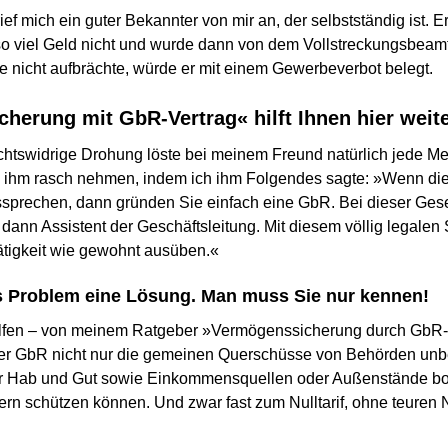
ief mich ein guter Bekannter von mir an, der selbstständig ist. E
so viel Geld nicht und wurde dann von dem Vollstreckungsbeamt
nicht aufbrächte, würde er mit einem Gewerbeverbot belegt.
herung mit GbR-Vertrag« hilft Ihnen hier weit
echtswidrige Drohung löste bei meinem Freund natürlich jede M
h ihm rasch nehmen, indem ich ihm Folgendes sagte: »Wenn die
prechen, dann gründen Sie einfach eine GbR. Bei dieser Gesel
dann Assistent der Geschäftsleitung. Mit diesem völlig legale
ätigkeit wie gewohnt ausüben.«
es Problem eine Lösung. Man muss Sie nur kennen!
elfen – von meinem Ratgeber »Vermögenssicherung durch GbR-V
iner GbR nicht nur die gemeinen Querschüsse von Behörden un
Ihr Hab und Gut sowie Einkommensquellen oder Außenstände b
gern schützen können. Und zwar fast zum Nulltarif, ohne teuren