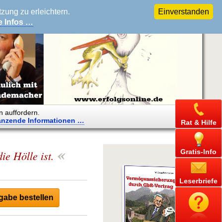
ung zu erleichtern.
Einverstanden
e Infos …
n auffordern.
änzende
Informationen …
Rat & Hilfe
«
Gratis-Info
ie Hölle ist.
Leserbriefe
abe bestellen