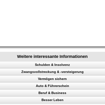
Weitere interessante Informationen
Schulden & Insolvenz
Zwangsvollstreckung & -versteigerung
enz
Vermögen sichern
Auto & Führerschein
gen sichern
Beruf & Business
llstreckung, Schuldner
kontrolle
Besser Leben
n, Punkte
el Content