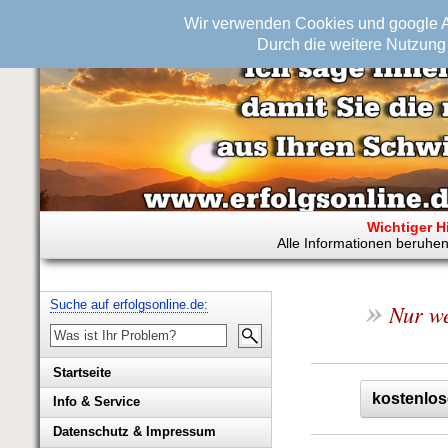
Wir verwenden Cookies und google An
Durch die weitere Nutzung 
Wichtiger H
Alle Informationen beruhen
»
Suche auf erfolgsonline.de:
Nur we
Startseite
kostenlos
Info & Service
Biografie Wolfgang Rademacher
Datenschutz & Impressum