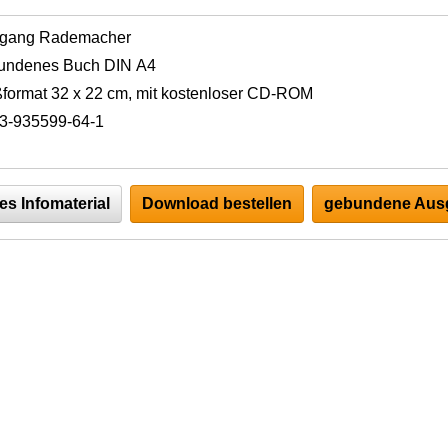
fgang Rademacher
undenes Buch DIN A4
format 32 x 22 cm, mit kostenloser CD-ROM
3-935599-64-1
es Infomaterial
Download bestellen
gebundene Ausg