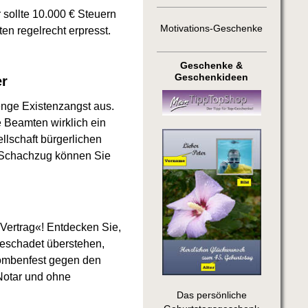
r sollte 10.000 € Steuern
Motivations-Geschenke
en regelrecht erpresst.
Geschenke &
Geschenkideen
er
enge Existenzangst aus.
 Beamten wirklich ein
lschaft bürgerlichen
n Schachzug können Sie
ertrag«! Entdecken Sie,
beschadet überstehen,
ombenfest gegen den
 Notar und ohne
Das persönliche