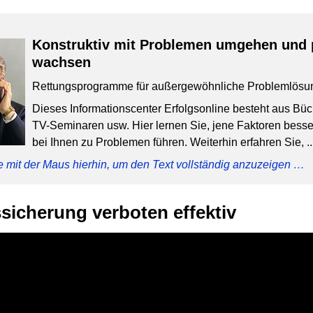
Konstruktiv mit Problemen umgehen und 
wachsen
Rettungsprogramme für außergewöhnliche Problemlösu
Dieses Informationscenter Erfolgsonline besteht aus Bü
TV-Seminaren usw. Hier lernen Sie, jene Faktoren besser
bei Ihnen zu Problemen führen. Weiterhin erfahren Sie, ..
e mit der Maus hierhin, um den Text vollständig anzuzeigen …
icherung verboten effektiv