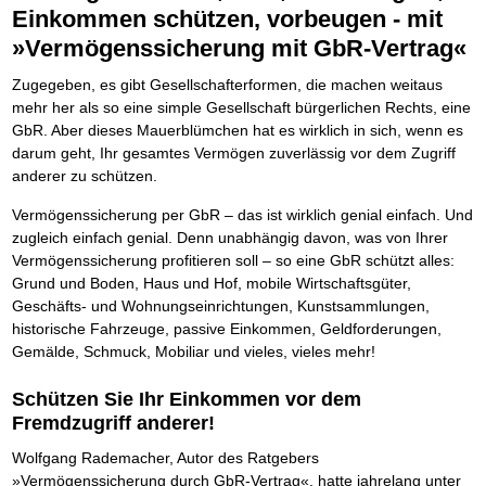
Die Kräfte des Erfolgs
BRANDNEU
Frei Fahrt ohne Punkte
Einkommen schützen, vorbeugen - mit
Der Finanzmanager
Suchmaschinenoptimierung mit der Top10-Checkliste
Schnell und kompakt
NEU
Nützliche Problemlösungen
Für ein erfolgreiches Leben
Kaufe doch Deine Schulden
Behalten Sie den Überblick
BRANDNEU
Platzieren Sie sich bei Google ganz oben
Schach der SCHUFA
FRISCH EINGETROFFEN
»Vermögenssicherung mit GbR-Vertrag«
Vermögenssicherung durch GbR-Vertrag
Mental Force
NEU
Die geniale Lösung zum schnellen Schuldenabbau
Schnell eine saubere SCHUFA
Schutzwall für Hab und Gut
Entfalten Sie Ihre geistigen Kräfte
Die Macht des Schuldners
TIPP
Das richtige Post-Know-How
Zugegeben, es gibt Gesellschafterformen, die machen weitaus
NEUERSCHEINUNG
GbR-Vertrag mit beschränkter Haftung
Mental Force - Hörbuch
BESTSELLER
Der Weg zur finanziellen Freiheit
Ihren Zeitgewinn maximieren
GbR als Einzelperson gründen
Geistigen Kräfte, die unter die Haut gehen
mehr her als so eine simple Gesellschaft bürgerlichen Rechts, eine
Federleicht lebendig schreiben
SCHREIB-TIPP
GbR-Vertrag mit beschränkter Haftung
BRANDNEU
Sich rechtlich einrichten
Nutze Deine geistigen Waffen
GbR. Aber dieses Mauerblümchen hat es wirklich in sich, wenn es
BRANDNEU
Ohne Probleme clever Texten und Schreiben
GbR als Einzelperson gründen
Schützen Sie sich
Das Kapital Ihrer geistigen Möglichkeiten
darum geht, Ihr gesamtes Vermögen zuverlässig vor dem Zugriff
Die Macht des Telefax
NEU
Stiftung gründen und profitabel vermarkten
Schlüssel des Erfolgs
BRANDNEU
anderer zu schützen.
Zeit & Kommunikationsgewinn
Gründen Sie Ihre Stiftung
Methoden der Lebenstechnik
Mittel gegen Titel
EMPFEHLUNG
Vermögenssicherung per GbR – das ist wirklich genial einfach. Und
Hilf Dir selbst, hilft Dir Gott
TIPP
Sichern Sie Einkommen und Vermögenswerte 100%-tig ab
Immer den Geist zum TUN begeistern
zugleich einfach genial. Denn unabhängig davon, was von Ihrer
Bekannt wie ein bunter Hund im Internet
INTERNET-TIPP
Die Feuerkraft
Vermögenssicherung profitieren soll – so eine GbR schützt alles:
TIPP
schnell im Internet bekannt werden und damit viel Geld verdienen
Holen Sie Erfolg in Ihr Leben
Grund und Boden, Haus und Hof, mobile Wirtschaftsgüter,
Schreib Dich reich
SCHREIB VERTRIEBS TIPP
Mit System zum Erfolg
GEHEIMTIPP
Geschäfts- und Wohnungseinrichtungen, Kunstsammlungen,
Vom Gedanken zum Bestseller
Starten Sie endlich durch
historische Fahrzeuge, passive Einkommen, Geldforderungen,
Gemälde, Schmuck, Mobiliar und vieles, vieles mehr!
Schützen Sie Ihr Einkommen vor dem
Fremdzugriff anderer!
Wolfgang Rademacher, Autor des Ratgebers
»Vermögenssicherung durch GbR-Vertrag«, hatte jahrelang unter