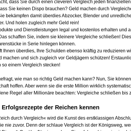
cht, dass Sie durch einen cleveren Vergleich jeden finanziell
ass Sie keinen Dispo brauchen? Geld machen durch Vergleiche 
Sie bekämpfen damit überdies Abzocker, Blender und unredlich
er. Und holen zugleich mehr Geld rein!
dukte und Dienstleistungen legal und kostenlos erhalten und 
s schaffen Sie, indem sie kleinere Vergleiche schließen! Dies
renstücke in Serie hinlegen können.
ft Ihnen überdies, Ihre Schulden ebenso kräftig zu reduzieren 
 machen und sich zugleich vor Geldjägern schützen! Erstaunlic
n so einem Vergleich stecken!
efragt, wie man so richtig Geld machen kann? Nun, Sie können n
haft hoffen. Aber wenn sie die erste Million wirklich systemati
ldene Regel aller Millionäre beachten: Vergleiche schließen bi
e Erfolgsrezepte der Reichen kennen
ich durch Vergleich« wird die Kunst des erstklassigen Abschl
wie nie zuvor. Denn der schlaue Vergleich ist der Königsweg, we