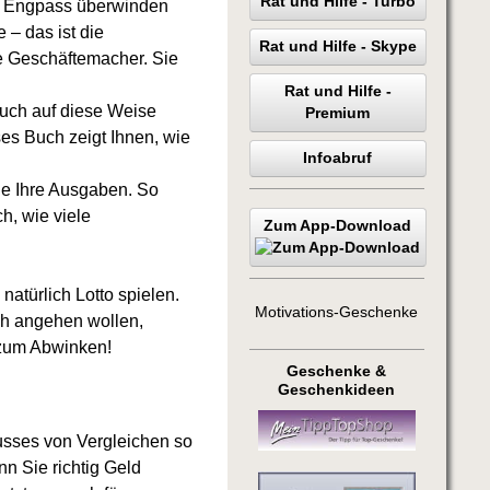
Rat und Hilfe - Turbo
en Engpass überwinden
– das ist die
Rat und Hilfe - Skype
e Geschäftemacher. Sie
Rat und Hilfe -
auch auf diese Weise
Premium
es Buch zeigt Ihnen, wie
Infoabruf
wie Ihre Ausgaben. So
h, wie viele
Zum App-Download
atürlich Lotto spielen.
Motivations-Geschenke
sch angehen wollen,
s zum Abwinken!
Geschenke &
Geschenkideen
usses von Vergleichen so
nn Sie richtig Geld