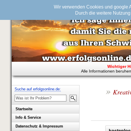
Wir verwenden Cookies und google An
Durch die weitere Nutzung 
Wichtiger H
Alle Informationen beruhen
»
Suche auf erfolgsonline.de:
Kreativ
Startseite
Info & Service
Biografie Wolfgang Rademacher
Datenschutz & Impressum
kostenlos