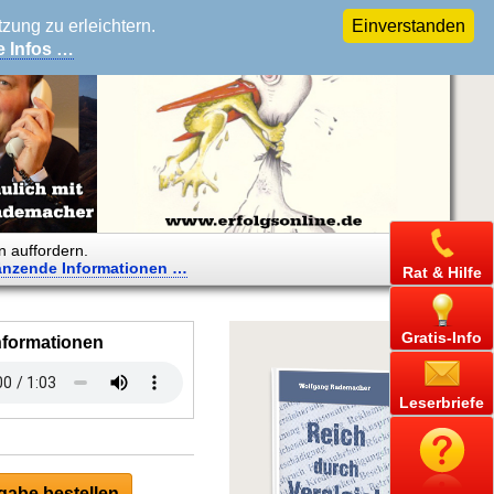
ung zu erleichtern.
Einverstanden
e Infos …
n auffordern.
änzende
Informationen …
Rat & Hilfe
Gratis-Info
nformationen
Leserbriefe
abe bestellen