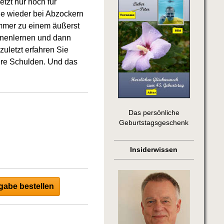
tzt nur noch für
ie wieder bei Abzockern
immer zu einem äußerst
ennenlernen und dann
uletzt erfahren Sie
hre Schulden. Und das
Das persönliche
Geburtstagsgeschenk
Insiderwissen
abe bestellen