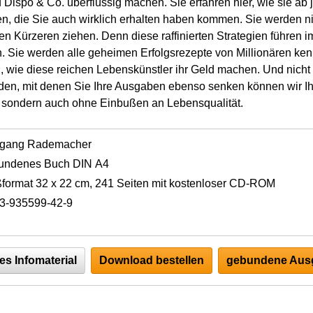
ispo & Co. überflüssig machen. Sie erfahren hier, wie sie ab je
n, die Sie auch wirklich erhalten haben kommen. Sie werden n
en Kürzeren ziehen. Denn diese raffinierten Strategien führen 
ch. Sie werden alle geheimen Erfolgsrezepte von Millionären k
 wie diese reichen Lebenskünstler ihr Geld machen. Und nicht z
den, mit denen Sie Ihre Ausgaben ebenso senken können wir I
h, sondern auch ohne Einbußen an Lebensqualität.
fgang Rademacher
undenes Buch DIN A4
format 32 x 22 cm, 241 Seiten mit kostenloser CD-ROM
3-935599-42-9
es Infomaterial
Download bestellen
gebundene Ausg