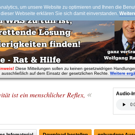
alytics, um unsere Website zu optimieren und Ihnen die Benutz
dieser Webseite erklären Sie sich damit einverstanden.
Weiter
inweis!
Diese Mitteilungen sollen zu keinen gesetzwidrigen Handlunge
 ausschließlich auf dem Einsatz der gesetzlichen Rechte.
Weitere
erg
«
ität ist ein menschlicher Reflex,
Audio-I
es Infomaterial
Download bestellen
gebundene Ausg