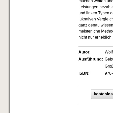
machen wollen und D
Das richtige Post-Know-How
NEUERSCHEINUNG
Leistungen bezahle
Ihren Zeitgewinn maximieren
und linken Typen d
GbR-Vertrag mit beschränkter
lukrativen Verglei
Haftung
BRANDNEU
ganz genau wissen,
GbR als Einzelperson gründen
meisterliche Metho
nicht nur erheblic
Autor:
Wol
Ausführung:
Geb
Groß
ISBN:
978-
kostenlos