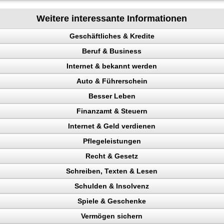
Weitere interessante Informationen
Geschäftliches & Kredite
Beruf & Business
n
Internet & bekannt werden
el Content
Auto & Führerschein
ng machen
 Rechtsanwalt
Besser Leben
nchise
en
ing erhöhen
kontrolle
Finanzamt & Steuern
n, Bank
 Besucher
n, Punkte
Internet & Geld verdienen
en
ehr Besucher
Verkehrspolizei
kunden gewinnen
Pflegeleistungen
gewinnung
ttern
ntheitsgrad steigern
Recht & Gesetz
gericht
chläge
erdienen
ahl steigern, Umsatz steigern
eparatur
Schreiben, Texten & Lesen
 verdienen
eigern, mehr Besucher
Schulden & Insolvenz
uktur aufbauen
ag
heit
nternehmer
ld verdienen
ahler
Spiele & Geschenke
Verdienst
en
io
enz
 Wachstum
PR-Bericht
onstudio
Vermögen sichern
en
ainieren
fbessern