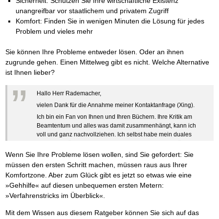
Sicherheit: Schützen Sie Ihre wirtschaftliche Existenz
Das richtige Post-Know-How
NEUERSCHEINUNG
Ihren Zeitgewinn maximieren
unangreifbar vor staatlichem und privatem Zugriff
GbR-Vertrag mit beschränkter Haftung
Komfort: Finden Sie in wenigen Minuten die Lösung für jedes
BRANDNEU
GbR als Einzelperson gründen
Problem und vieles mehr
Sie können Ihre Probleme entweder lösen. Oder an ihnen
zugrunde gehen. Einen Mittelweg gibt es nicht. Welche Alternative
ist Ihnen lieber?
”
Hallo Herr Rademacher,
vielen Dank für die Annahme meiner Kontaktanfrage (Xing).
Ich bin ein Fan von Ihnen und Ihren Büchern. Ihre Kritik am
Beamtentum und alles was damit zusammenhängt, kann ich
voll und ganz nachvollziehen. Ich selbst habe mein duales
Studium im öffentlichen Dienst verbracht und die Zustände
dort erlebt. Auch Ihre Bücher haben dazu beigetragen, dass
Wenn Sie Ihre Probleme lösen wollen, sind Sie gefordert: Sie
ich diesen Dienst verlassen habe.
müssen den ersten Schritt machen, müssen raus aus Ihrer
Ich wünsche Ihnen weiterhin viel Erfolg bei Ihrer Arbeit.
Komfortzone. Aber zum Glück gibt es jetzt so etwas wie eine
Jens Weikum
»Gehhilfe« auf diesen unbequemen ersten Metern:
»Verfahrenstricks im Überblick«.
Mit dem Wissen aus diesem Ratgeber können Sie sich auf das