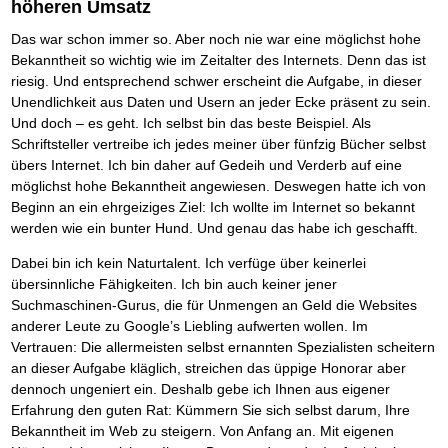
Das richtige Post-Know-How
NEUERSCHEINUNG
höheren Umsatz
Ihren Zeitgewinn maximieren
Das war schon immer so. Aber noch nie war eine möglichst hohe
GbR-Vertrag mit beschränkter Haftung
BRANDNEU
GbR als Einzelperson gründen
Bekanntheit so wichtig wie im Zeitalter des Internets. Denn das ist
riesig. Und entsprechend schwer erscheint die Aufgabe, in dieser
Unendlichkeit aus Daten und Usern an jeder Ecke präsent zu sein.
Und doch – es geht. Ich selbst bin das beste Beispiel. Als
Schriftsteller vertreibe ich jedes meiner über fünfzig Bücher selbst
übers Internet. Ich bin daher auf Gedeih und Verderb auf eine
möglichst hohe Bekanntheit angewiesen. Deswegen hatte ich von
Beginn an ein ehrgeiziges Ziel: Ich wollte im Internet so bekannt
werden wie ein bunter Hund. Und genau das habe ich geschafft.
Dabei bin ich kein Naturtalent. Ich verfüge über keinerlei
übersinnliche Fähigkeiten. Ich bin auch keiner jener
Suchmaschinen-Gurus, die für Unmengen an Geld die Websites
anderer Leute zu Google’s Liebling aufwerten wollen. Im
Vertrauen: Die allermeisten selbst ernannten Spezialisten scheitern
an dieser Aufgabe kläglich, streichen das üppige Honorar aber
dennoch ungeniert ein. Deshalb gebe ich Ihnen aus eigener
Erfahrung den guten Rat: Kümmern Sie sich selbst darum, Ihre
Bekanntheit im Web zu steigern. Von Anfang an. Mit eigenen