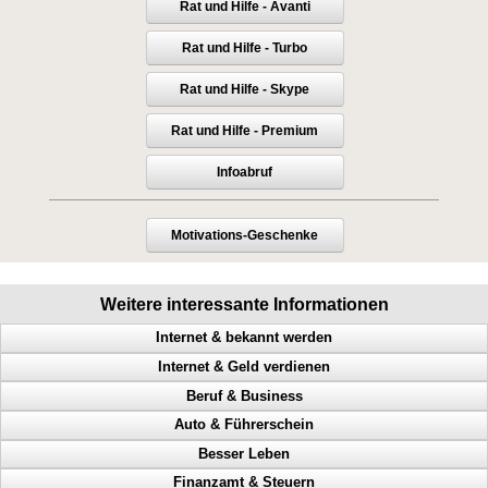
Rat und Hilfe - Avanti
Rat und Hilfe - Turbo
Rat und Hilfe - Skype
Rat und Hilfe - Premium
Infoabruf
Motivations-Geschenke
Weitere interessante Informationen
Internet & bekannt werden
Internet & Geld verdienen
Abmahnungen, Wettbewerbsverein, Neukundengewinnung,
Rechtsanwalt
Beruf & Business
Internetspezialist, Profit, online verkaufen, mehr Besucher
Mehr Kunden ansprechen, Onlineshop, Bekanntheit, Ranking erhöhen
Auto & Führerschein
Internet Marketing, mehr Besucher, Werbung, Onlineshop
Bekanntheitsgrad, Online PR, Neukundengewinnung, Doppel Content
Umsatzsteigerung, Abmahnung, Wettbewerbsverein, mehr Besucher
Besser Leben
Gewinn machen, Ebay, Powerseller, Auktion
Geld scheffeln, Geld verdienen von zuhause aus, Werbung machen
Geschwindigkeitsübertretungen, Punkte, Radarfalle, Polizeikontrolle
Suchmaschinenoptimierung, mehr Kunden ansprechen, mehr Besucher
Finanzamt & Steuern
Network Marketing, MLM, Geschäftspartner gewinnen, Struktur
Arbeitnehmer, Traumberuf, Unternehmer, 61 Geschäftsideen