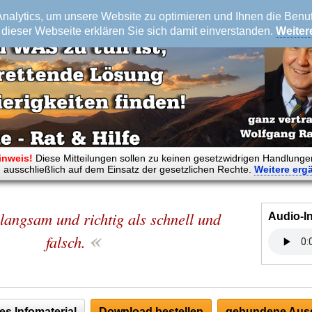
alytics, um unsere Website zu optimieren und Ihnen die Benutz
dieser Webseite erklären Sie sich damit einverstanden.
Weiter
inweis!
Diese Mitteilungen sollen zu keinen gesetzwidrigen Handlunge
 ausschließlich auf dem Einsatz der gesetzlichen Rechte.
Weitere
erg
langsam und richtig als schnell und
Audio-I
«
falsch.
es Infomaterial
Download bestellen
gebundene Ausg