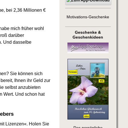
e, bei 2,36 Millionen €
Motivations-Geschenke
 habe mich früher wohl
Geschenke &
groß darüber
Geschenkideen
n. Und dasselbe
men? Sie können sich
ereit, Ihnen ihr Geld zur
ie selbst anzubieten
on Wert. Und schon hat
gebers
it Lizenzen«. Holen Sie
Das persönliche