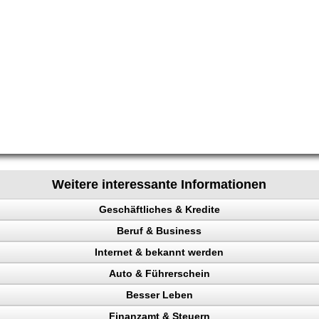
Weitere interessante Informationen
Geschäftliches & Kredite
Beruf & Business
n
Internet & bekannt werden
el Content
Auto & Führerschein
ng machen
 Rechtsanwalt
Besser Leben
nchise
en
ing erhöhen
kontrolle
Finanzamt & Steuern
n, Bank