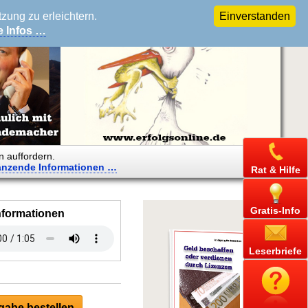
ung zu erleichtern.
Einverstanden
e Infos …
n auffordern.
änzende
Informationen …
Rat & Hilfe
Gratis-Info
nformationen
Leserbriefe
abe bestellen