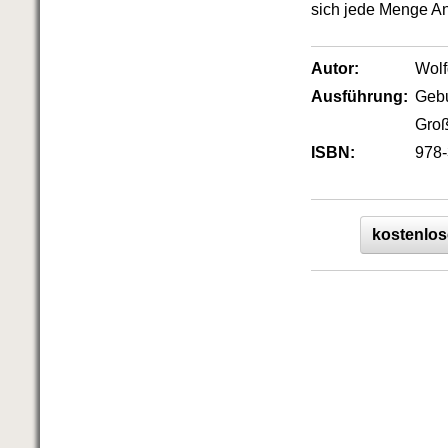
Das richtige Post-Know-How
sich jede Menge An
NEUERSCHEINUNG
Ihren Zeitgewinn maximieren
GbR-Vertrag mit beschränkter
Autor:
Wol
Haftung
BRANDNEU
Ausführung:
Geb
GbR als Einzelperson gründen
Groß
ISBN:
978-
kostenlos