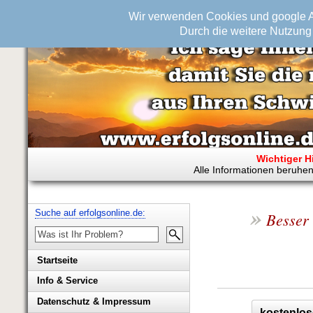
Wir verwenden Cookies und google An
Durch die weitere Nutzung 
Wichtiger H
Alle Informationen beruhen
»
Suche auf erfolgsonline.de:
Besser 
Startseite
Info & Service
Biografie Wolfgang Rademacher
Datenschutz & Impressum
kostenlos