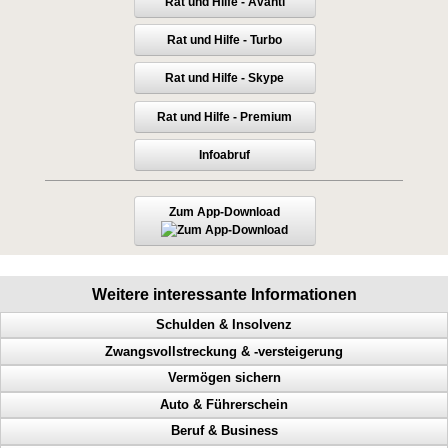
Rat und Hilfe - Avanti
Rat und Hilfe - Turbo
Rat und Hilfe - Skype
Rat und Hilfe - Premium
Infoabruf
Zum App-Download
Weitere interessante Informationen
Schulden & Insolvenz
Zwangsvollstreckung & -versteigerung
Gläubiger, Lebensqualität, weniger Schulden, Privatinsolvenz
Vermögen sichern
Mehr Lebensqualität, inkognito, Inkassounternehmen
Immobilie, Hilfe bei Zwangsversteigerung, Notfrist, Bank
Auto & Führerschein
Wie rette ich mich vor Gläubigern, Einkommen und Vermögen sichern
Lohnpfändung, rasche Hilfe, Zeit gewinnen
Perfekte Vermögensicherung
Beruf & Business
Eidesstattliche Versicherung, Mittel gegen Titel, Zwangsvollstreckung,
Schuldner, Zeit gewinnen, Lohnpfändung, rasche Hilfe
So sichern Sie Ihr Vermögen richtig ab
Geschwindigkeitsübertretungen, Punkte, Radarfalle, Polizeikontrolle