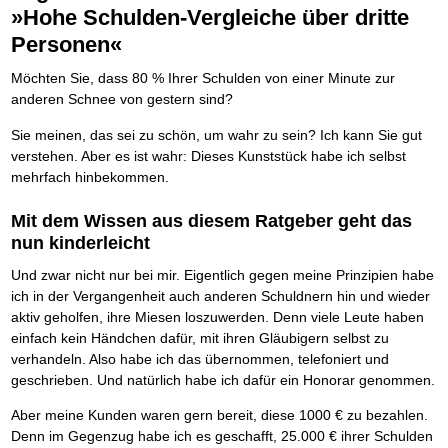
Die Kräfte des Erfolgs
BRANDNEU
Frei Fahrt ohne Punkte
»Hohe Schulden-Vergleiche über dritte
Der Finanzmanager
Suchmaschinenoptimierung mit der Top10-Checkliste
Schnell und kompakt
NEU
Nützliche Problemlösungen
Für ein erfolgreiches Leben
Kaufe doch Deine Schulden
Behalten Sie den Überblick
BRANDNEU
Platzieren Sie sich bei Google ganz oben
Schach der SCHUFA
FRISCH EINGETROFFEN
Personen«
Vermögenssicherung durch GbR-Vertrag
Mental Force
NEU
Die geniale Lösung zum schnellen Schuldenabbau
Schnell eine saubere SCHUFA
Schutzwall für Hab und Gut
Entfalten Sie Ihre geistigen Kräfte
Die Macht des Schuldners
TIPP
Das richtige Post-Know-How
Möchten Sie, dass 80 % Ihrer Schulden von einer Minute zur
NEUERSCHEINUNG
GbR-Vertrag mit beschränkter Haftung
Mental Force - Hörbuch
BESTSELLER
Der Weg zur finanziellen Freiheit
Ihren Zeitgewinn maximieren
GbR als Einzelperson gründen
Geistigen Kräfte, die unter die Haut gehen
anderen Schnee von gestern sind?
Federleicht lebendig schreiben
SCHREIB-TIPP
GbR-Vertrag mit beschränkter Haftung
BRANDNEU
Sich rechtlich einrichten
Nutze Deine geistigen Waffen
BRANDNEU
Ohne Probleme clever Texten und Schreiben
GbR als Einzelperson gründen
Sie meinen, das sei zu schön, um wahr zu sein? Ich kann Sie gut
Schützen Sie sich
Das Kapital Ihrer geistigen Möglichkeiten
Die Macht des Telefax
NEU
verstehen. Aber es ist wahr: Dieses Kunststück habe ich selbst
Stiftung gründen und profitabel vermarkten
Schlüssel des Erfolgs
BRANDNEU
Zeit & Kommunikationsgewinn
Gründen Sie Ihre Stiftung
mehrfach hinbekommen.
Methoden der Lebenstechnik
Mittel gegen Titel
EMPFEHLUNG
Hilf Dir selbst, hilft Dir Gott
TIPP
Sichern Sie Einkommen und Vermögenswerte 100%-tig ab
Immer den Geist zum TUN begeistern
Mit dem Wissen aus diesem Ratgeber geht das
Bekannt wie ein bunter Hund im Internet
INTERNET-TIPP
Die Feuerkraft
TIPP
nun kinderleicht
schnell im Internet bekannt werden und damit viel Geld verdienen
Holen Sie Erfolg in Ihr Leben
Schreib Dich reich
SCHREIB VERTRIEBS TIPP
Und zwar nicht nur bei mir. Eigentlich gegen meine Prinzipien habe
Mit System zum Erfolg
GEHEIMTIPP
Vom Gedanken zum Bestseller
ich in der Vergangenheit auch anderen Schuldnern hin und wieder
Starten Sie endlich durch
aktiv geholfen, ihre Miesen loszuwerden. Denn viele Leute haben
einfach kein Händchen dafür, mit ihren Gläubigern selbst zu
verhandeln. Also habe ich das übernommen, telefoniert und
geschrieben. Und natürlich habe ich dafür ein Honorar genommen.
Aber meine Kunden waren gern bereit, diese 1000 € zu bezahlen.
Denn im Gegenzug habe ich es geschafft, 25.000 € ihrer Schulden