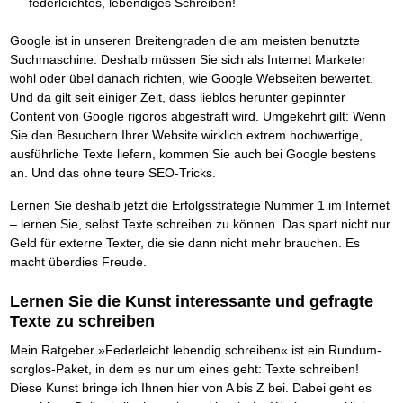
Das richtige Post-Know-How
federleichtes, lebendiges Schreiben!
NEUERSCHEINUNG
Ihren Zeitgewinn maximieren
GbR-Vertrag mit beschränkter Haftung
BRANDNEU
Google ist in unseren Breitengraden die am meisten benutzte
GbR als Einzelperson gründen
Suchmaschine. Deshalb müssen Sie sich als Internet Marketer
wohl oder übel danach richten, wie Google Webseiten bewertet.
Und da gilt seit einiger Zeit, dass lieblos herunter gepinnter
Content von Google rigoros abgestraft wird. Umgekehrt gilt: Wenn
Sie den Besuchern Ihrer Website wirklich extrem hochwertige,
ausführliche Texte liefern, kommen Sie auch bei Google bestens
an. Und das ohne teure SEO-Tricks.
Lernen Sie deshalb jetzt die Erfolgsstrategie Nummer 1 im Internet
– lernen Sie, selbst Texte schreiben zu können. Das spart nicht nur
Geld für externe Texter, die sie dann nicht mehr brauchen. Es
macht überdies Freude.
Lernen Sie die Kunst interessante und gefragte
Texte zu schreiben
Mein Ratgeber »Federleicht lebendig schreiben« ist ein Rundum-
sorglos-Paket, in dem es nur um eines geht: Texte schreiben!
Diese Kunst bringe ich Ihnen hier von A bis Z bei. Dabei geht es