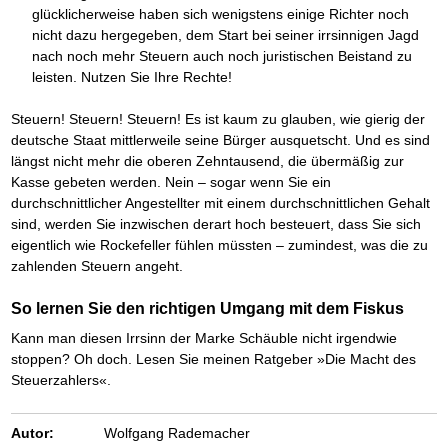
Das richtige Post-Know-How
NEUERSCHEINUNG
glücklicherweise haben sich wenigstens einige Richter noch
Ihren Zeitgewinn maximieren
nicht dazu hergegeben, dem Start bei seiner irrsinnigen Jagd
GbR-Vertrag mit beschränkter Haftung
BRANDNEU
nach noch mehr Steuern auch noch juristischen Beistand zu
GbR als Einzelperson gründen
leisten. Nutzen Sie Ihre Rechte!
Steuern! Steuern! Steuern! Es ist kaum zu glauben, wie gierig der
deutsche Staat mittlerweile seine Bürger ausquetscht. Und es sind
längst nicht mehr die oberen Zehntausend, die übermäßig zur
Kasse gebeten werden. Nein – sogar wenn Sie ein
durchschnittlicher Angestellter mit einem durchschnittlichen Gehalt
sind, werden Sie inzwischen derart hoch besteuert, dass Sie sich
eigentlich wie Rockefeller fühlen müssten – zumindest, was die zu
zahlenden Steuern angeht.
So lernen Sie den richtigen Umgang mit dem Fiskus
Kann man diesen Irrsinn der Marke Schäuble nicht irgendwie
stoppen? Oh doch. Lesen Sie meinen Ratgeber »Die Macht des
Steuerzahlers«.
Autor:
Wolfgang Rademacher