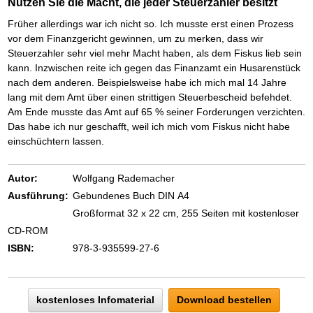
Das richtige Post-Know-How
Nutzen Sie die Macht, die jeder Steuerzahler besitzt
NEUERSCHEINUNG
Ihren Zeitgewinn maximieren
Früher allerdings war ich nicht so. Ich musste erst einen Prozess
GbR-Vertrag mit beschränkter Haftung
BRANDNEU
vor dem Finanzgericht gewinnen, um zu merken, dass wir
GbR als Einzelperson gründen
Steuerzahler sehr viel mehr Macht haben, als dem Fiskus lieb sein
kann. Inzwischen reite ich gegen das Finanzamt ein Husarenstück
nach dem anderen. Beispielsweise habe ich mich mal 14 Jahre
lang mit dem Amt über einen strittigen Steuerbescheid befehdet.
Am Ende musste das Amt auf 65 % seiner Forderungen verzichten.
Das habe ich nur geschafft, weil ich mich vom Fiskus nicht habe
einschüchtern lassen.
Autor:
Wolfgang Rademacher
Ausführung:
Gebundenes Buch DIN A4
Großformat 32 x 22 cm, 255 Seiten mit kostenloser
CD-ROM
ISBN:
978-3-935599-27-6
kostenloses Infomaterial
Download bestellen