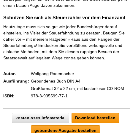
Das richtige Post-Know-How
NEUERSCHEINUNG
einem blauen Auge davon zukommen.
Ihren Zeitgewinn maximieren
GbR-Vertrag mit beschränkter Haftung
BRANDNEU
Schützen Sie sich als Steuerzahler vor dem Finanzamt
GbR als Einzelperson gründen
Heutzutage muss sich so gut wie jeder Bundesbürger darauf
einstellen, ins Visier der Steuerfahndung zu geraten. Beugen Sie
daher vor – mit meinem Ratgeber »Raus aus den Fängen der
Steuerfahndung«! Entdecken Sie verblüffend wirkungsvolle und
einfache Methoden, mit dem Sie diesem ruppigen Besuch der
Staatsgewalt auf legalem Wege contra geben können.
Autor:
Wolfgang Rademacher
Ausführung:
Gebundenes Buch DIN A4
Großformat 32 x 22 cm, mit kostenloser CD-ROM
ISBN:
978-3-935599-77-1
kostenloses Infomaterial
Download bestellen
gebundene Ausgabe bestellen