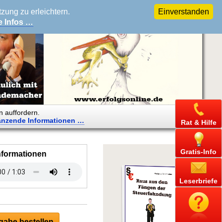
ung zu erleichtern.
Einverstanden
e Infos …
n auffordern.
änzende
Informationen …
Rat & Hilfe
Gratis-Info
nformationen
Leserbriefe
abe bestellen