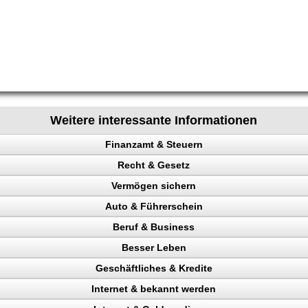
Weitere interessante Informationen
Finanzamt & Steuern
Recht & Gesetz
Vermögen sichern
Auto & Führerschein
ag
Beruf & Business
en
kontrolle
Besser Leben
n, Punkte
el Content
ahler
Geschäftliches & Kredite
Verkehrspolizei
ng machen
Internet & bekannt werden
en
n