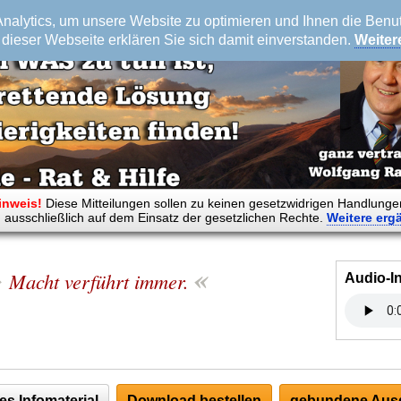
alytics, um unsere Website zu optimieren und Ihnen die Benutz
dieser Webseite erklären Sie sich damit einverstanden.
Weiter
inweis!
Diese Mitteilungen sollen zu keinen gesetzwidrigen Handlunge
 ausschließlich auf dem Einsatz der gesetzlichen Rechte.
Weitere
erg
»
«
Macht verführt immer.
Audio-I
es Infomaterial
Download bestellen
gebundene Ausg