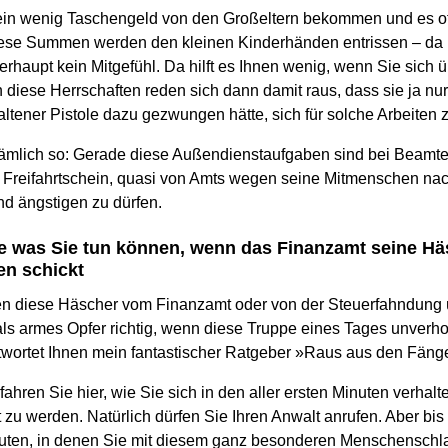
ein wenig Taschengeld von den Großeltern bekommen und es of
iese Summen werden den kleinen Kinderhänden entrissen – da
rhaupt kein Mitgefühl. Da hilft es Ihnen wenig, wenn Sie sich
iese Herrschaften reden sich dann damit raus, dass sie ja nur 
ltener Pistole dazu gezwungen hätte, sich für solche Arbeiten 
 nämlich so: Gerade diese Außendienstaufgaben sind bei Beamte
s Freifahrtschein, quasi von Amts wegen seine Mitmenschen nac
d ängstigen zu dürfen.
ie was Sie tun können, wenn das Finanzamt seine H
en schickt
en diese Häscher vom Finanzamt oder von der Steuerfahndung
als armes Opfer richtig, wenn diese Truppe eines Tages unverhofft
wortet Ihnen mein fantastischer Ratgeber »Raus aus den Fäng
fahren Sie hier, wie Sie sich in den aller ersten Minuten verha
 zu werden. Natürlich dürfen Sie Ihren Anwalt anrufen. Aber bis 
ten, in denen Sie mit diesem ganz besonderen Menschenschlag 