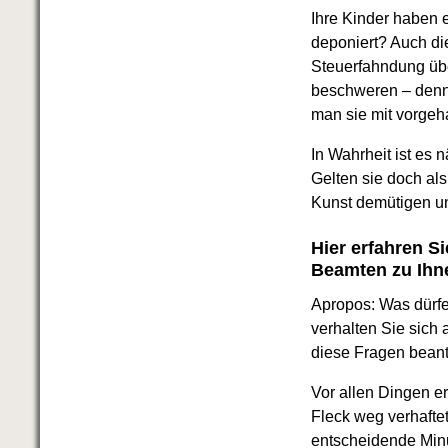
Das richtige Post-Know-How
Ihre Kinder haben 
NEUERSCHEINUNG
Ihren Zeitgewinn maximieren
deponiert? Auch d
GbR-Vertrag mit beschränkter
Steuerfahndung übe
Haftung
BRANDNEU
beschweren – denn d
GbR als Einzelperson gründen
man sie mit vorgeha
In Wahrheit ist es
Gelten sie doch al
Kunst demütigen un
Hier erfahren S
Beamten zu Ihn
Apropos: Was dürf
verhalten Sie sich 
diese Fragen beant
Vor allen Dingen er
Fleck weg verhaftet
entscheidende Minu