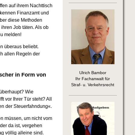
fen auf ihrem Nachttisch
 kennen Finanzamt und
 über diese Methoden
ihren Job täten. Als ob
zu melden!
n überaus beliebt.
h allen Regeln der
Ulrich Bambor
äscher in Form von
Ihr Fachanwalt für
Straf- u. Verkehrsrecht
 überhaupt? Wie
 vor Ihrer Tür steht? All
en der Steuerfahndung«.
lten müssen, um nicht vom
der da ist, vergehen
völlig alleine sind.