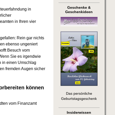
Geschenke &
Steuerfahndung in
Geschenkideen
licher
eamten in Ihren vier
efallen: Rein gar nichts
den ebenso ungeniert
hofft Besuch vom
 Wenn Sie es irgendwie
ch in einen Umschlag
den fremden Augen sicher
orbereiten können
Das persönliche
Geburtstagsgeschenk
andten vom Finanzamt
Insiderwissen