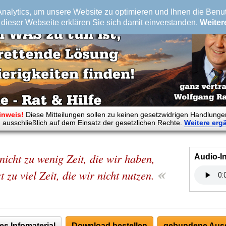
alytics, um unsere Website zu optimieren und Ihnen die Benutz
dieser Webseite erklären Sie sich damit einverstanden.
Weiter
inweis!
Diese Mitteilungen sollen zu keinen gesetzwidrigen Handlunge
 ausschließlich auf dem Einsatz der gesetzlichen Rechte.
Weitere
erg
 nicht zu wenig Zeit, die wir haben,
Audio-I
«
t zu viel Zeit, die wir nicht nutzen.
es Infomaterial
Download bestellen
gebundene Ausg