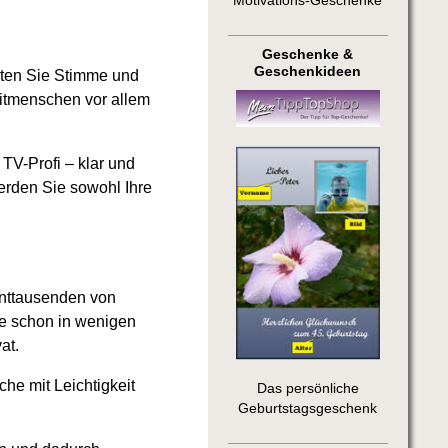
Motivations-Geschenke
Geschenke &
Geschenkideen
lten Sie Stimme und
Mitmenschen vor allem
TV-Profi – klar und
erden Sie sowohl Ihre
hnttausenden von
ie schon in wenigen
at.
he mit Leichtigkeit
Das persönliche
Geburtstagsgeschenk