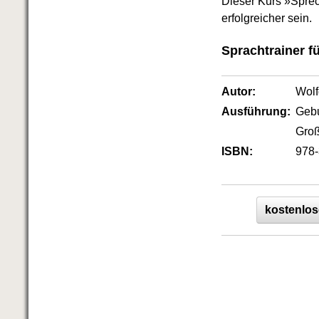
Dieser Kurs »Sprec
Das richtige Post-Know-How
NEUERSCHEINUNG
erfolgreicher sein.
Ihren Zeitgewinn maximieren
GbR-Vertrag mit beschränkter
Sprachtrainer f
Haftung
BRANDNEU
GbR als Einzelperson gründen
Autor:
Wol
Ausführung:
Geb
Groß
ISBN:
978-
kostenlos