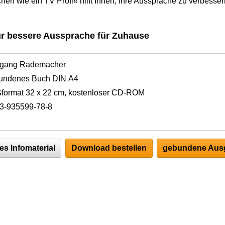
hen wie ein TV Profi« hilft Ihnen, Ihre Aussprache zu verbesse
ür bessere Aussprache für Zuhause
fgang Rademacher
undenes Buch DIN A4
format 32 x 22 cm, kostenloser CD-ROM
3-935599-78-8
es Infomaterial
Download bestellen
gebundene Ausg