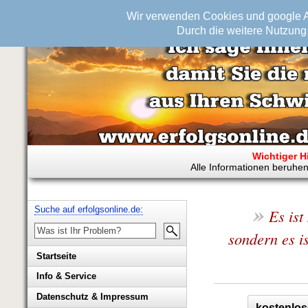
Wir verwenden Cookies und google An
Durch die weitere Nutzung 
Wichtiger H
Alle Informationen beruhen
»
Suche auf erfolgsonline.de:
Es ist
sondern es is
Startseite
Info & Service
Biografie Wolfgang Rademacher
Datenschutz & Impressum
kostenlos