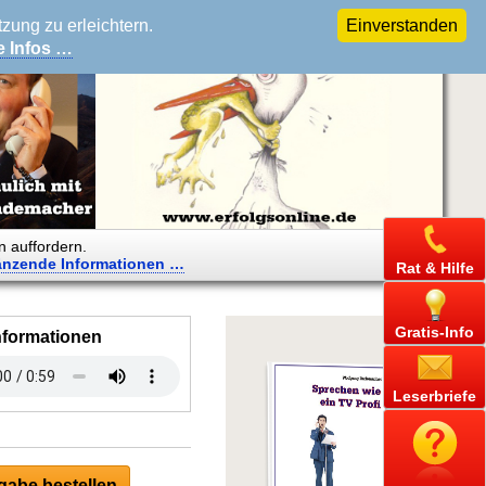
ung zu erleichtern.
Einverstanden
e Infos …
n auffordern.
änzende
Informationen …
Rat & Hilfe
Gratis-Info
nformationen
Leserbriefe
abe bestellen