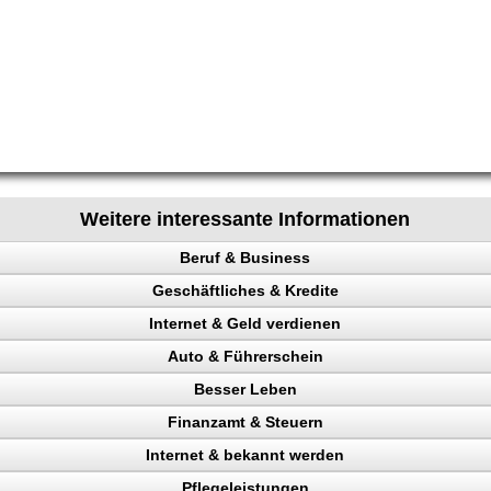
Weitere interessante Informationen
Beruf & Business
Geschäftliches & Kredite
el Content
Internet & Geld verdienen
ng machen
n
Auto & Führerschein
en
Besser Leben
kontrolle
Finanzamt & Steuern
en
nchise
n, Punkte
kunden gewinnen
Internet & bekannt werden
n, Bank
uktur aufbauen
Verkehrspolizei
ttern
Pflegeleistungen
Verdienst