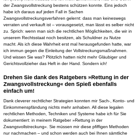
Schnell eine saubere SCHUFA
der Zwangsvollstreckung bestens schützen konnte. Eins jedoch
Das richtige Post-Know-How
NEUERSCHEINUNG
habe ich daraus auf jeden Fall in Sachen
Ihren Zeitgewinn maximieren
Zwangsvollstreckungsverfahren gelernt: dass man keineswegs
GbR-Vertrag mit beschränkter Haftung
BRANDNEU
verraten und verkauft ist – vorausgesetzt, man lässt es selber nicht
GbR als Einzelperson gründen
zu. Sprich: wenn man sich die rechtlichen Möglichkeiten, die wir in
unserem Rechtsstaat noch besitzen, als Schuldner zu Nutze
macht. Als ich diese Wahrheit erst mal herausgefunden hatte, war
ich immun gegen die Einleitung der Vollstreckungsmaßnahmen.
Und wissen Sie was? Plötzlich hatten nicht mehr Gläubiger und
Gerichtsvollzieher das Heft in der Hand. Sondern ich!
Drehen Sie dank des Ratgebers »Rettung in der
Zwangsvollstreckung« den Spieß ebenfalls
einfach um!
Dank cleverer rechtlicher Strategien konnten mir Sach-, Konto- und
Einkommenspfändung nichts mehr anhaben. All diese legalen
rechtlichen Methoden, Techniken und Systeme habe ich für Sie
dokumentiert: in meinem Ratgeber »Rettung in der
Zwangsvollstreckung«. Sie müssen mir diese pfiffigen Methoden
nur nachmachen – und schon werden auch bei Ihnen sämtliche