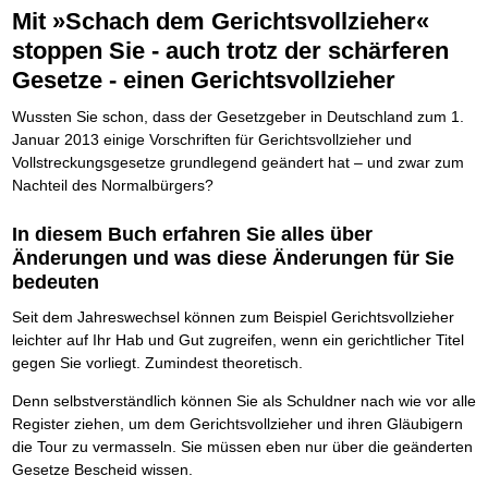
Die Kräfte des Erfolgs
BRANDNEU
Frei Fahrt ohne Punkte
Der Finanzmanager
Suchmaschinenoptimierung mit der Top10-Checkliste
Mit »Schach dem Gerichtsvollzieher«
Schnell und kompakt
NEU
Nützliche Problemlösungen
Für ein erfolgreiches Leben
Kaufe doch Deine Schulden
Behalten Sie den Überblick
BRANDNEU
Platzieren Sie sich bei Google ganz oben
Schach der SCHUFA
FRISCH EINGETROFFEN
Vermögenssicherung durch GbR-Vertrag
Mental Force
stoppen Sie - auch trotz der schärferen
NEU
Die geniale Lösung zum schnellen Schuldenabbau
Schnell eine saubere SCHUFA
Schutzwall für Hab und Gut
Entfalten Sie Ihre geistigen Kräfte
Gesetze - einen Gerichtsvollzieher
Die Macht des Schuldners
TIPP
Das richtige Post-Know-How
NEUERSCHEINUNG
GbR-Vertrag mit beschränkter Haftung
Mental Force - Hörbuch
BESTSELLER
Der Weg zur finanziellen Freiheit
Ihren Zeitgewinn maximieren
GbR als Einzelperson gründen
Geistigen Kräfte, die unter die Haut gehen
Wussten Sie schon, dass der Gesetzgeber in Deutschland zum 1.
Federleicht lebendig schreiben
SCHREIB-TIPP
GbR-Vertrag mit beschränkter Haftung
BRANDNEU
Sich rechtlich einrichten
Nutze Deine geistigen Waffen
BRANDNEU
Ohne Probleme clever Texten und Schreiben
Januar 2013 einige Vorschriften für Gerichtsvollzieher und
GbR als Einzelperson gründen
Schützen Sie sich
Das Kapital Ihrer geistigen Möglichkeiten
Die Macht des Telefax
Vollstreckungsgesetze grundlegend geändert hat – und zwar zum
NEU
Stiftung gründen und profitabel vermarkten
Schlüssel des Erfolgs
BRANDNEU
Zeit & Kommunikationsgewinn
Nachteil des Normalbürgers?
Gründen Sie Ihre Stiftung
Methoden der Lebenstechnik
Mittel gegen Titel
EMPFEHLUNG
Hilf Dir selbst, hilft Dir Gott
TIPP
Sichern Sie Einkommen und Vermögenswerte 100%-tig ab
In diesem Buch erfahren Sie alles über
Immer den Geist zum TUN begeistern
Bekannt wie ein bunter Hund im Internet
INTERNET-TIPP
Änderungen und was diese Änderungen für Sie
Die Feuerkraft
TIPP
schnell im Internet bekannt werden und damit viel Geld verdienen
Holen Sie Erfolg in Ihr Leben
bedeuten
Schreib Dich reich
SCHREIB VERTRIEBS TIPP
Mit System zum Erfolg
GEHEIMTIPP
Vom Gedanken zum Bestseller
Seit dem Jahreswechsel können zum Beispiel Gerichtsvollzieher
Starten Sie endlich durch
leichter auf Ihr Hab und Gut zugreifen, wenn ein gerichtlicher Titel
gegen Sie vorliegt. Zumindest theoretisch.
Denn selbstverständlich können Sie als Schuldner nach wie vor alle
Register ziehen, um dem Gerichtsvollzieher und ihren Gläubigern
die Tour zu vermasseln. Sie müssen eben nur über die geänderten
Gesetze Bescheid wissen.