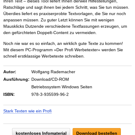
Das richtige Post-Know-How
Ihren Text – dieses Tool liefert Ihnen derweil Hilfestellungen,
NEUERSCHEINUNG
Ihren Zeitgewinn maximieren
Ratschläge und sagt ihnen bei jedem Schritt, was Sie tun müssen.
GbR-Vertrag mit beschränkter Haftung
BRANDNEU
Überdies liefert es praxiserprobte Textvorlagen, die Sie nur noch
GbR als Einzelperson gründen
anpassen müssen. Zu guter Letzt können Sie mit wenigen
Mausklicks Dutzende verschiedene Textfassungen erzeugen, um
den gefürchteten Doppelt-Content zu vermeiden.
Noch nie war es so einfach, an wirklich gute Texte zu kommen!
Mit diesem PC-Programm »Der Profi Werbetexter« werden Sie
schnell erstklassige Werbetexte schreiben.
Autor:
Wolfgang Rademacher
Ausführung:
Download/CD-ROM
Betriebssystem Windows Seiten
ISBN:
978-3-935599-96-2
Stark Texten wie ein Profi
kostenloses Infomaterial
Download bestellen