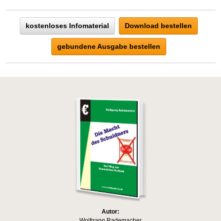
kostenloses Infomaterial
Download bestellen
gebundene Ausgabe bestellen
Autor:
Wolfgang Rademacher