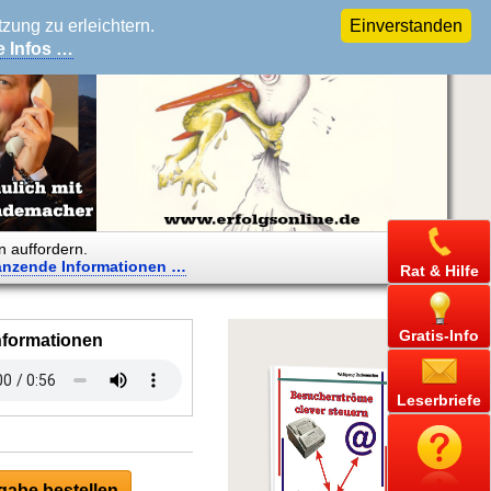
ung zu erleichtern.
Einverstanden
e Infos …
n auffordern.
änzende
Informationen …
Rat & Hilfe
Gratis-Info
nformationen
Leserbriefe
abe bestellen