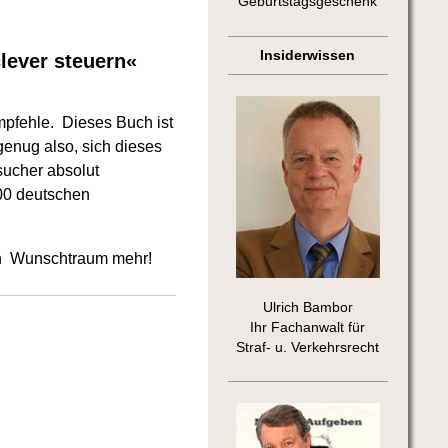
Geburtstagsgeschenk
Insiderwissen
lever steuern«
pfehle. Dieses Buch ist
genug also, sich dieses
sucher absolut
00 deutschen
ein Wunschtraum mehr!
Ulrich Bambor
Ihr Fachanwalt für
Straf- u. Verkehrsrecht