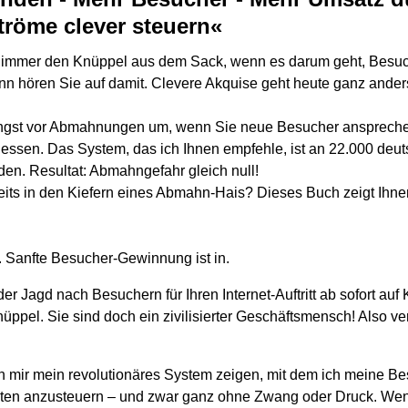
röme clever steuern«
 immer den Knüppel aus dem Sack, wenn es darum geht, Besuch
n hören Sie auf damit. Clevere Akquise geht heute ganz ander
 Angst vor Abmahnungen um, wenn Sie neue Besucher ansprech
rgessen. Das System, das ich Ihnen empfehle, ist an 22.000 de
den. Resultat: Abmahngefahr gleich null!
eits in den Kiefern eines Abmahn-Hais? Dieses Buch zeigt Ihn
t. Sanfte Besucher-Gewinnung ist in.
der Jagd nach Besuchern für Ihren Internet-Auftritt ab sofort au
ppel. Sie sind doch ein zivilisierter Geschäftsmensch! Also ve
n mir mein revolutionäres System zeigen, mit dem ich meine Be
ten anzusteuern – und zwar ganz ohne Zwang oder Druck. We