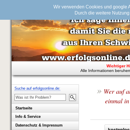
Wir verwenden Cookies und google An
Durch die weitere Nutzung 
Wichtiger H
Alle Informationen beruhen
»
Suche auf erfolgsonline.de:
Wer auf a
einmal in
Startseite
Info & Service
Biografie Wolfgang Rademacher
Datenschutz & Impressum
kostenlos