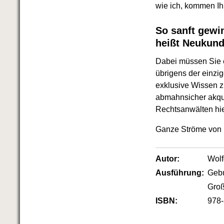
Das richtige Post-Know-How
wie ich, kommen Ih
NEUERSCHEINUNG
Ihren Zeitgewinn maximieren
So sanft gewi
GbR-Vertrag mit beschränkter
Haftung
heißt Neukun
BRANDNEU
GbR als Einzelperson gründen
Dabei müssen Sie 
übrigens der einzig
exklusive Wissen z
abmahnsicher akqui
Rechtsanwälten hie
Ganze Ströme von B
Autor:
Wol
Ausführung:
Geb
Groß
ISBN:
978-