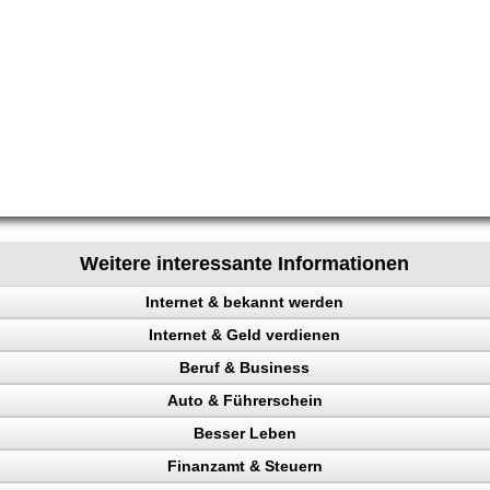
Weitere interessante Informationen
Internet & bekannt werden
Internet & Geld verdienen
 Rechtsanwalt
Beruf & Business
ing erhöhen
Auto & Führerschein
 Besucher
el Content
Besser Leben
ehr Besucher
ng machen
kontrolle
Finanzamt & Steuern
gewinnung
uktur aufbauen
en
n, Punkte