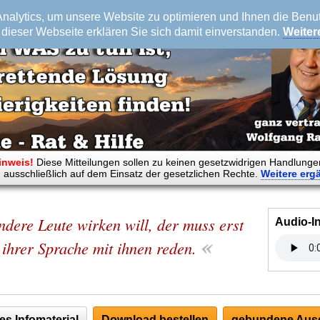
alytics, um unsere Website zu optimieren und Ihnen die Benutz
dieser Webseite erklären Sie sich damit einverstanden.
Weiter
inweis!
Diese Mitteilungen sollen zu keinen gesetzwidrigen Handlunge
 ausschließlich auf dem Einsatz der gesetzlichen Rechte.
Weitere
erg
ndere Leute wirken will, der muss erst
Audio-I
«
 ihrer Sprache mit ihnen reden.
es Infomaterial
Download bestellen
gebundene Ausg