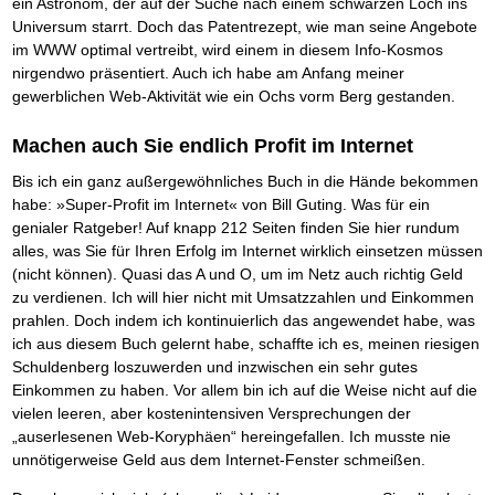
Das richtige Post-Know-How
ein Astronom, der auf der Suche nach einem schwarzen Loch ins
NEUERSCHEINUNG
Ihren Zeitgewinn maximieren
Universum starrt. Doch das Patentrezept, wie man seine Angebote
GbR-Vertrag mit beschränkter Haftung
BRANDNEU
im WWW optimal vertreibt, wird einem in diesem Info-Kosmos
GbR als Einzelperson gründen
nirgendwo präsentiert. Auch ich habe am Anfang meiner
gewerblichen Web-Aktivität wie ein Ochs vorm Berg gestanden.
Machen auch Sie endlich Profit im Internet
Bis ich ein ganz außergewöhnliches Buch in die Hände bekommen
habe: »Super-Profit im Internet« von Bill Guting. Was für ein
genialer Ratgeber! Auf knapp 212 Seiten finden Sie hier rundum
alles, was Sie für Ihren Erfolg im Internet wirklich einsetzen müssen
(nicht können). Quasi das A und O, um im Netz auch richtig Geld
zu verdienen. Ich will hier nicht mit Umsatzzahlen und Einkommen
prahlen. Doch indem ich kontinuierlich das angewendet habe, was
ich aus diesem Buch gelernt habe, schaffte ich es, meinen riesigen
Schuldenberg loszuwerden und inzwischen ein sehr gutes
Einkommen zu haben. Vor allem bin ich auf die Weise nicht auf die
vielen leeren, aber kostenintensiven Versprechungen der
„auserlesenen Web-Koryphäen“ hereingefallen. Ich musste nie
unnötigerweise Geld aus dem Internet-Fenster schmeißen.