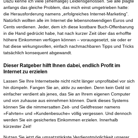
Dazu kenne ich viele (ehemalige) Leidensgenossen. Sie alle plagte
anfangs das gleiche Problem, das mich einst umgetrieben hatte:
die Herausforderung namens „erfolgreiches Internet-Marketing”.
Natürlich wollten alle im Internet die lebensnotwendigen Euros und
Cents verdienen. Jeder, dem ich diese kostbare Buch-Offenbarung
in die Hand gedrückt habe, hat nach kurzer Zeit über das erhoffte
höhere Einkommen verfügen können – vorausgesetzt, sie oder er
hat diese wirkungsvollen, einfach nachmachbaren Tipps und Tricks
tatsächlich konsequent abgewandt.
Dieser Ratgeber hilft Ihnen dabei, endlich Profit im
Internet zu erzielen
Lassen Sie Ihre Internetseite nicht nicht länger unprofitabel vor sich
hin dümpeln. Fangen Sie an, aktiv zu werden. Denn kein Geld ist
einfacher verdient als jenes, das Sie an Ihrem eigenen Computer
und von zuhause aus einnehmen können. Dank dieses Systems
können Sie die nimmersatten Zeit- und Geldfresser namens
»Fahrten« und »Kundenbesuche« völlig vergessen. Und dennoch
werden Sie ein gesichertes Einkommen erzielen. Innerhalb
kürzester Zeit!
Nutzen Sie jetzt die umsatzstärkste Verdienstmöglichkeit unserer