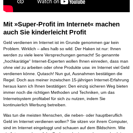
BRANDNEU
Frei Fahrt ohne Punkte
Der Finanzmanager
Mental Force
NEU
Die Macht des Schuldners (Hörbuch)
TIPP
Nützliche Problemlösungen
Kaufe doch Deine Schulden
Behalten Sie den Überblick
BRANDNEU
Entfalten Sie Ihre geistigen Kräfte
Jetzt neu für Unterwegs
Vermögenssicherung durch GbR-Vertrag
NEU
Die geniale Lösung zum schnellen Schuldenabbau
Mental Force - Hörbuch
Der Schuldenkalkulator
NEU
Schutzwall für Hab und Gut
Die Macht des Schuldners
TIPP
Geistigen Kräfte, die unter die Haut gehen
Weg mit Ihren Schulden - per Mausklick
Mit »Super-Profit im Internet« machen
GbR-Vertrag mit beschränkter Haftung
BESTSELLER
Der Weg zur finanziellen Freiheit
Nutze Deine geistigen Waffen
Mach Pleite und starte durch
TIPP
GbR als Einzelperson gründen
auch Sie kinderleicht Profit
Federleicht lebendig schreiben
SCHREIB-TIPP
Das Kapital Ihrer geistigen Möglichkeiten
Der sichere Weg aus der wirtschaftlichen Pleite
Sich rechtlich einrichten
BRANDNEU
Ohne Probleme clever Texten und Schreiben
Schlüssel des Erfolgs
Vermögenssicherung durch GbR-Vertrag
NEU
Schützen Sie sich
Geld verdienen im Internet ist im Grunde genommen gar kein
Die Macht des Telefax
NEU
Methoden der Lebenstechnik
Schutzwall für Hab und Gut
Stiftung gründen und profitabel vermarkten
BRANDNEU
Problem. Wirklich – alles halb so wild. Der Haken ist nur: Ihnen
Zeit & Kommunikationsgewinn
Hilf Dir selbst, hilft Dir Gott
Schach dem Gerichtsvollzieher
TIPP
Gründen Sie Ihre Stiftung
werden zu viele leere Versprechungen gemacht! So genannte
Mittel gegen Titel
EMPFEHLUNG
Immer den Geist zum TUN begeistern
Gerichtsvollziehervorschriften nutzen
Sichern Sie Einkommen und Vermögenswerte 100%-tig ab
„hochkarätige“ Internet-Experten wollen Ihnen einreden, dass man
Die Feuerkraft
Weiße Weste durch Umzug
TIPP
TIPP
ohne viel zu arbeiten oder ohne Produkte usw. im Internet viel Geld
Bekannt wie ein bunter Hund im Internet
INTERNET-TIPP
Holen Sie Erfolg in Ihr Leben
Das Meldesystem clever nutzen
schnell im Internet bekannt werden und damit viel Geld verdienen
verdienen könne. Qutasch! Nun gut, Ausnahmen bestätigen die
Mit System zum Erfolg
Die Betablocker Insolvenz
GEHEIMTIPP
NEU
Schreib Dich reich
SCHREIB VERTRIEBS TIPP
Regel. Doch aus meiner inzwischen 15-jährigen Internet-Erfahrung
Starten Sie endlich durch
Insolvenzantrag abwehren
Vom Gedanken zum Bestseller
heraus kann ich Ihnen bestätigen: Den einzig sicheren Weg bieten
Finanzielle Freiheit trotz Insolvenz
TIPP
80% Ihrer Einnahmen behalten
immer noch die richtigen Methoden und Techniken, um das
Wie man mit Pfändungen umgeht
Internetsystem profitabel für sich zu nutzen, indem Sie
BRANDNEU
Bestens informiert sein
kontinuierlich Werbung betreiben.
TV-Lehrgang: Wie man mit Pfändungen umgeht
EMPFEHLUNG
Was tun die meisten Menschen, die neben- oder hauptberuflich
Schnell und kompakt
Geld im Internet verdienen wollen? Sie sitzen vor ihrem Computer,
Schach der SCHUFA
FRISCH EINGETROFFEN
Schnell eine saubere SCHUFA
sind im Internet eingeloggt und schauen auf dem Bildschirm. Wie