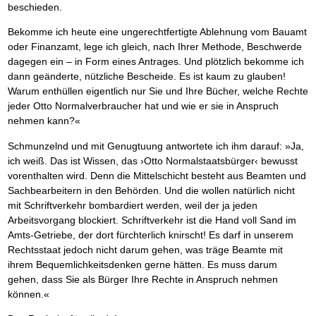
Das richtige Post-Know-How
NEUERSCHEINUNG
beschieden.
Ihren Zeitgewinn maximieren
GbR-Vertrag mit beschränkter Haftung
BRANDNEU
Bekomme ich heute eine ungerechtfertigte Ablehnung vom Bauamt
GbR als Einzelperson gründen
oder Finanzamt, lege ich gleich, nach Ihrer Methode, Beschwerde
dagegen ein – in Form eines Antrages. Und plötzlich bekomme ich
dann geänderte, nützliche Bescheide. Es ist kaum zu glauben!
Warum enthüllen eigentlich nur Sie und Ihre Bücher, welche Rechte
jeder Otto Normalverbraucher hat und wie er sie in Anspruch
nehmen kann?«
Schmunzelnd und mit Genugtuung antwortete ich ihm darauf: »Ja,
ich weiß. Das ist Wissen, das ›Otto Normalstaatsbürger‹ bewusst
vorenthalten wird. Denn die Mittelschicht besteht aus Beamten und
Sachbearbeitern in den Behörden. Und die wollen natürlich nicht
mit Schriftverkehr bombardiert werden, weil der ja jeden
Arbeitsvorgang blockiert. Schriftverkehr ist die Hand voll Sand im
Amts-Getriebe, der dort fürchterlich knirscht! Es darf in unserem
Rechtsstaat jedoch nicht darum gehen, was träge Beamte mit
ihrem Bequemlichkeitsdenken gerne hätten. Es muss darum
gehen, dass Sie als Bürger Ihre Rechte in Anspruch nehmen
können.«