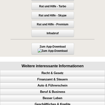
Rat und Hilfe - Turbo
Rat und Hilfe - Skype
Rat und Hilfe - Premium
Infoabruf
Zum App-Download
Weitere interessante Informationen
Recht & Gesetz
Finanzamt & Steuern
Prozess, Gericht, Fehlentscheidungen, Richter
Auto & Führerschein
Dienstaufsichtsbeschwerde, Beamte, Sachbearbeiter, Antrag
Vollstreckung, Finanzamt, Behördenwillkür, Steuern
Beruf & Business
Irrtum vom Amt, wie stelle ich einen Antrag, Ämter, Behörden
Steuern, Steuer, Finanzgericht, Klage, Steuerbescheid
Geschwindigkeitsübertretungen, Punkte, Radarfalle, Polizeikontrolle
Besser Leben
Antrag stellen, Anträge stellen, Beamte, Zahlungsaufschub
Steuerfahndung, Finanzamt, Steuerzahler, Beamte
Polizeikontrolle, Radarfalle, Geschwindigkeitsübertretungen, Punkte
Bekanntheitsgrad, Online PR, Neukundengewinnung, Doppel Content
Einspruch gegen Bescheid, Prozess, Gericht, Behörden
Geschäftliches & Kredite
Fiskus, Beschwerde, Steuerbescheid, Finanzamz