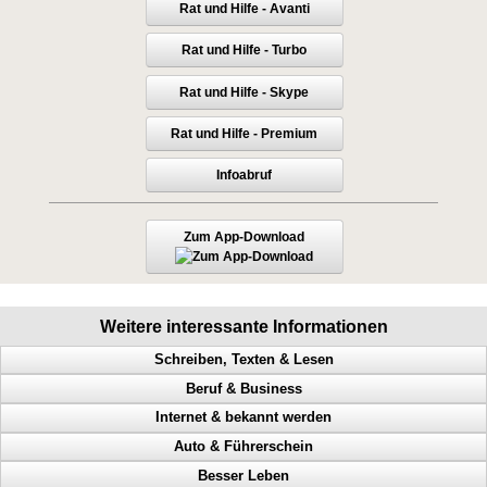
Rat und Hilfe - Avanti
Rat und Hilfe - Turbo
Rat und Hilfe - Skype
Rat und Hilfe - Premium
Infoabruf
Zum App-Download
Weitere interessante Informationen
Schreiben, Texten & Lesen
Beruf & Business
Doppel Content, Spinning, Neukundengewinnung, Bekanntheit
Internet & bekannt werden
Heimverdienst, Heimarbeit, passives Einkommen, Tonstudio
Bekanntheitsgrad, Online PR, Neukundengewinnung, Doppel Content
Auto & Führerschein
Verleger werden, Stundenlohn, Verlag finden, Buch verlegen
Geld scheffeln, Geld verdienen von zuhause aus, Werbung machen
Abmahnungen, Wettbewerbsverein, Neukundengewinnung,
Rechtsanwalt
Besser Leben
Werbeanregung, Mailing, teure Werbung, nutzlose Werbung
Arbeitnehmer, Traumberuf, Unternehmer, 61 Geschäftsideen
Geschwindigkeitsübertretungen, Punkte, Radarfalle, Polizeikontrolle