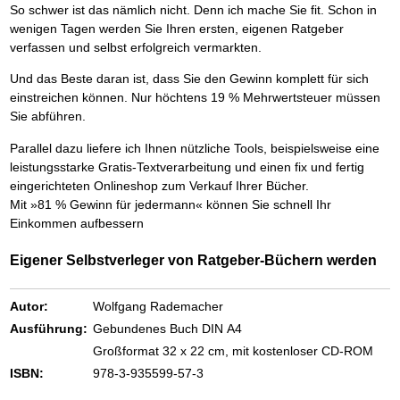
Das richtige Post-Know-How
NEUERSCHEINUNG
So schwer ist das nämlich nicht. Denn ich mache Sie fit. Schon in
Ihren Zeitgewinn maximieren
wenigen Tagen werden Sie Ihren ersten, eigenen Ratgeber
GbR-Vertrag mit beschränkter Haftung
BRANDNEU
verfassen und selbst erfolgreich vermarkten.
GbR als Einzelperson gründen
Und das Beste daran ist, dass Sie den Gewinn komplett für sich
einstreichen können. Nur höchtens 19 % Mehrwertsteuer müssen
Sie abführen.
Parallel dazu liefere ich Ihnen nützliche Tools, beispielsweise eine
leistungsstarke Gratis-Textverarbeitung und einen fix und fertig
eingerichteten Onlineshop zum Verkauf Ihrer Bücher.
Mit »81 % Gewinn für jedermann« können Sie schnell Ihr
Einkommen aufbessern
Eigener Selbstverleger von Ratgeber-Büchern werden
Autor:
Wolfgang Rademacher
Ausführung:
Gebundenes Buch DIN A4
Großformat 32 x 22 cm, mit kostenloser CD-ROM
ISBN:
978-3-935599-57-3