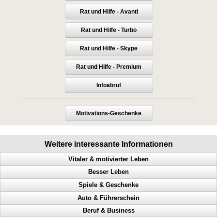
Rat und Hilfe - Avanti
Rat und Hilfe - Turbo
Rat und Hilfe - Skype
Rat und Hilfe - Premium
Infoabruf
Motivations-Geschenke
Weitere interessante Informationen
Vitaler & motivierter Leben
Besser Leben
Macht der Gedanken, geistige Fähigkeiten steigern, Menschen steuern
Spiele & Geschenke
Mehr Geld, mehr Glück, mehr Gesundheit, mehr Harmonie
Anerkennung, Geld, Erfolg haben, Karriereleiter
Auto & Führerschein
Herausforderungen meistern, Glück, handeln, Motivation
Probleme lösen, Selbstbeherrschung, Glück, Erfolg
Millionen gewinnen, Casino, Black Jack, Geschicklichkeit trainieren
Beruf & Business
Schweinehund, Verstand, Probleme, Selbsthilfe
Die Selbststeuerung Deines Geistes
Geburtstag, persönliches Geschenk, einzigartiges Geschenk
Geschwindigkeitsübertretungen, Punkte, Radarfalle, Polizeikontrolle