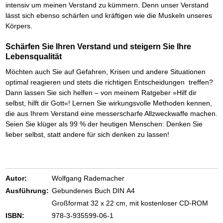
Das richtige Post-Know-How
NEUERSCHEINUNG
intensiv um meinen Verstand zu kümmern. Denn unser Verstand
Ihren Zeitgewinn maximieren
lässt sich ebenso schärfen und kräftigen wie die Muskeln unseres
GbR-Vertrag mit beschränkter Haftung
BRANDNEU
Körpers.
GbR als Einzelperson gründen
Schärfen Sie Ihren Verstand und steigern Sie Ihre
Lebensqualität
Möchten auch Sie auf Gefahren, Krisen und andere Situationen
optimal reagieren und stets die richtigen Entscheidungen treffen?
Dann lassen Sie sich helfen – von meinem Ratgeber »Hilf dir
selbst, hilft dir Gott«! Lernen Sie wirkungsvolle Methoden kennen,
die aus Ihrem Verstand eine messerscharfe Allzweckwaffe machen.
Seien Sie klüger als 99 % der heutigen Menschen: Denken Sie
lieber selbst, statt andere für sich denken zu lassen!
Autor:
Wolfgang Rademacher
Ausführung:
Gebundenes Buch DIN A4
Großformat 32 x 22 cm, mit kostenloser CD-ROM
ISBN:
978-3-935599-06-1