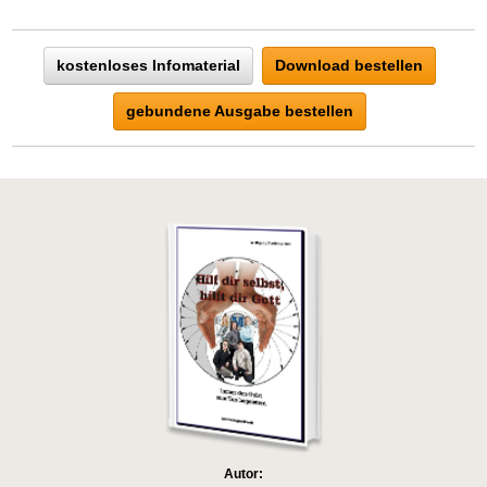
kostenloses Infomaterial
Download bestellen
gebundene Ausgabe bestellen
Autor: