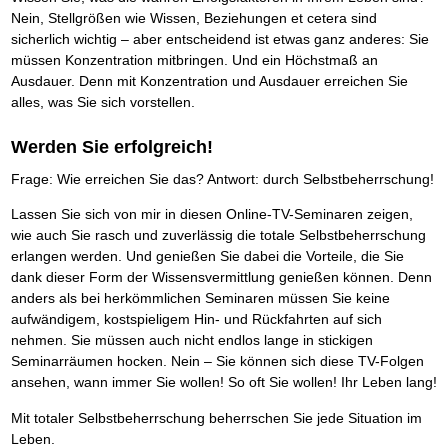
Das richtige Post-Know-How
NEUERSCHEINUNG
Nein, Stellgrößen wie Wissen, Beziehungen et cetera sind
Ihren Zeitgewinn maximieren
sicherlich wichtig – aber entscheidend ist etwas ganz anderes: Sie
GbR-Vertrag mit beschränkter Haftung
BRANDNEU
GbR als Einzelperson gründen
müssen Konzentration mitbringen. Und ein Höchstmaß an
Ausdauer. Denn mit Konzentration und Ausdauer erreichen Sie
alles, was Sie sich vorstellen.
Werden Sie erfolgreich!
Frage: Wie erreichen Sie das? Antwort: durch Selbstbeherrschung!
Lassen Sie sich von mir in diesen Online-TV-Seminaren zeigen,
wie auch Sie rasch und zuverlässig die totale Selbstbeherrschung
erlangen werden. Und genießen Sie dabei die Vorteile, die Sie
dank dieser Form der Wissensvermittlung genießen können. Denn
anders als bei herkömmlichen Seminaren müssen Sie keine
aufwändigem, kostspieligem Hin- und Rückfahrten auf sich
nehmen. Sie müssen auch nicht endlos lange in stickigen
Seminarräumen hocken. Nein – Sie können sich diese TV-Folgen
ansehen, wann immer Sie wollen! So oft Sie wollen! Ihr Leben lang!
Mit totaler Selbstbeherrschung beherrschen Sie jede Situation im
Leben.