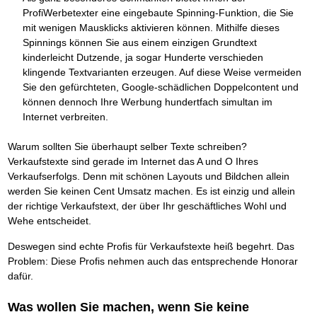
Das richtige Post-Know-How
NEUERSCHEINUNG
ProfiWerbetexter eine eingebaute Spinning-Funktion, die Sie
Ihren Zeitgewinn maximieren
mit wenigen Mausklicks aktivieren können. Mithilfe dieses
GbR-Vertrag mit beschränkter Haftung
BRANDNEU
GbR als Einzelperson gründen
Spinnings können Sie aus einem einzigen Grundtext
kinderleicht Dutzende, ja sogar Hunderte verschieden
klingende Textvarianten erzeugen. Auf diese Weise vermeiden
Sie den gefürchteten, Google-schädlichen Doppelcontent und
können dennoch Ihre Werbung hundertfach simultan im
Internet verbreiten.
Warum sollten Sie überhaupt selber Texte schreiben?
Verkaufstexte sind gerade im Internet das A und O Ihres
Verkaufserfolgs. Denn mit schönen Layouts und Bildchen allein
werden Sie keinen Cent Umsatz machen. Es ist einzig und allein
der richtige Verkaufstext, der über Ihr geschäftliches Wohl und
Wehe entscheidet.
Deswegen sind echte Profis für Verkaufstexte heiß begehrt. Das
Problem: Diese Profis nehmen auch das entsprechende Honorar
dafür.
Was wollen Sie machen, wenn Sie keine