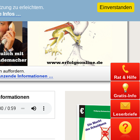
ung zu erleichtern.
Einverstanden
e Infos …
n auffordern.
änzende
Informationen …
Rat & Hilfe
Gratis-Info
nformationen
Leserbriefe