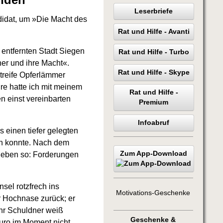
Leserbriefe
didat, um »Die Macht des
Rat und Hilfe - Avanti
 entfernten Stadt Siegen
Rat und Hilfe - Turbo
er und ihre Macht«.
Rat und Hilfe - Skype
htreife Opferlämmer
re hatte ich mit meinem
Rat und Hilfe -
n einst vereinbarten
Premium
Infoabruf
s einen tiefer gelegten
en konnte. Nach dem
Zum App-Download
l eben so: Forderungen
sel rotzfrech ins
Motivations-Geschenke
r Hochnase zurück; er
 Ihr Schuldner weiß
Geschenke &
Euro im Moment nicht