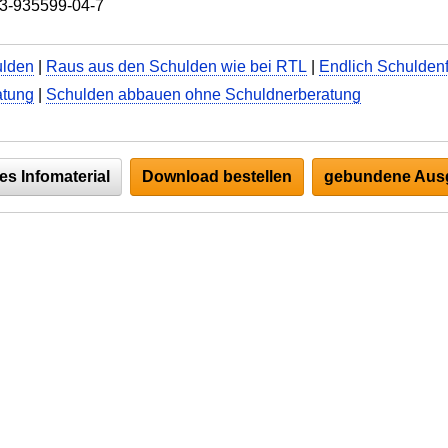
3-935599-04-7
ulden
|
Raus aus den Schulden wie bei RTL
|
Endlich Schuldenf
atung
|
Schulden abbauen ohne Schuldnerberatung
es Infomaterial
Download bestellen
gebundene Ausg