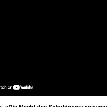
ch, »Die Macht des Schuldners« anzuw