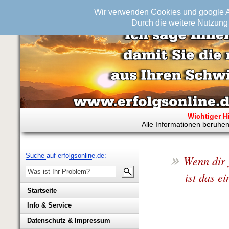
Wir verwenden Cookies und google An
Durch die weitere Nutzung 
Wichtiger H
Alle Informationen beruhen
»
Suche auf erfolgsonline.de:
Wenn dir 
ist das e
Startseite
Info & Service
Biografie Wolfgang Rademacher
Datenschutz & Impressum