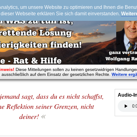
alytics, um unsere Website zu optimieren und Ihnen die Benutz
dieser Webseite erklären Sie sich damit einverstanden.
Weiter
inweis!
Diese Mitteilungen sollen zu keinen gesetzwidrigen Handlunge
 ausschließlich auf dem Einsatz der gesetzlichen Rechte.
Weitere
erg
jemand sagt, dass du es nicht schaffst,
Audio-I
ine Reflektion seiner Grenzen, nicht
«
deiner!