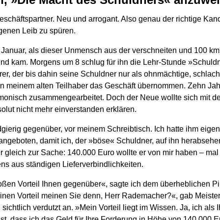
eschäftspartner. Neu und arrogant. Also genau der richtige Kan
genen Leib zu spüren.
2. Januar, als dieser Unmensch aus der verschneiten und 100 km
nd kam. Morgens um 8 schlug für ihn die Lehr-Stunde »Schuldn
rer, der bis dahin seine Schuldner nur als ohnmächtige, schlac
von meinem alten Teilhaber das Geschäft übernommen. Zehn Jah
rmonisch zusammengearbeitet. Doch der Neue wollte sich mit de
olut nicht mehr einverstanden erklären.
gierig gegenüber, vor meinem Schreibtisch. Ich hatte ihm eigen
angeboten, damit ich, der »böse« Schuldner, auf ihn herabseh
r gleich zur Sache: 140.000 Euro wollte er von mir haben – ma
s aus ständigen Lieferverbindlichkeiten.
oßen Vorteil Ihnen gegenüber«, sagte ich dem überheblichen Pin
einen Vorteil meinen Sie denn, Herr Rademacher?«, gab Meiste
sichtlich verdutzt an. »Mein Vorteil liegt im Wissen. Ja, ich als
st, dass ich das Geld für Ihre Forderung in Höhe von 140.000 