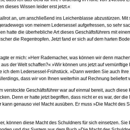
 dieses Wissen leider erst jetzt.«
nallrot an, um anschließend ins Leichenblasse abzustürzen. Mit
eradewegs von meinem Ledersessel aufgefressen, so sehr sac
en hatte die überhebliche Art dieses Geschäftsführers mit ein
scher die Regentropfen. Jetzt fand er sich auf dem harten Bod
 fragte er mich: »Herr Rademacher, was können wir denn machen
m aus der Welt schaffen?« »Wir können uns jetzt auf vernünftig
te ich dem Ledersessel-Frühstück. »Dann werden Sie auch Ihr
llerdings, dass wir von Ihnen weiterhin auf Rechnung beliefert
m verstockte Geschäftsführer war auf einmal bereit, auch diese
ken. Denn er hatte jetzt begriffen, dass nicht er es war, der di
er kann genauso viel Macht ausüben. Er muss »Die Macht des Sc
ser, können diese Macht des Schuldners für sich einsetzen. Sie
thoden und das System aus dem Buch »Die Macht des Schuldne