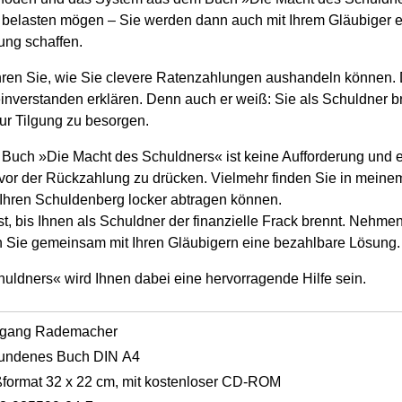
 belasten mögen – Sie werden dann auch mit Ihrem Gläubiger 
ung schaffen.
hren Sie, wie Sie clevere Ratenzahlungen aushandeln können. D
einverstanden erklären. Denn auch er weiß: Sie als Schuldner b
 zur Tilgung zu besorgen.
 Buch »Die Macht des Schuldners« ist keine Aufforderung und er
 vor der Rückzahlung zu drücken. Vielmehr finden Sie in meine
Ihren Schuldenberg locker abtragen können.
st, bis Ihnen als Schuldner der finanzielle Frack brennt. Nehmen 
n Sie gemeinsam mit Ihren Gläubigern eine bezahlbare Lösung.
uldners« wird Ihnen dabei eine hervorragende Hilfe sein.
fgang Rademacher
undenes Buch DIN A4
format 32 x 22 cm, mit kostenloser CD-ROM