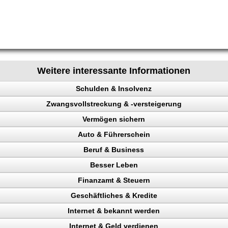
Weitere interessante Informationen
Schulden & Insolvenz
Zwangsvollstreckung & -versteigerung
enz
Vermögen sichern
Auto & Führerschein
gen sichern
Beruf & Business
llstreckung, Schuldner
kontrolle
Besser Leben
n, Punkte
el Content
n
Finanzamt & Steuern
Verkehrspolizei
ng machen
 verhindern
Geschäftliches & Kredite
en
Internet & bekannt werden
gericht
n
ter
Pfändungen
eparatur
Internet & Geld verdienen
en