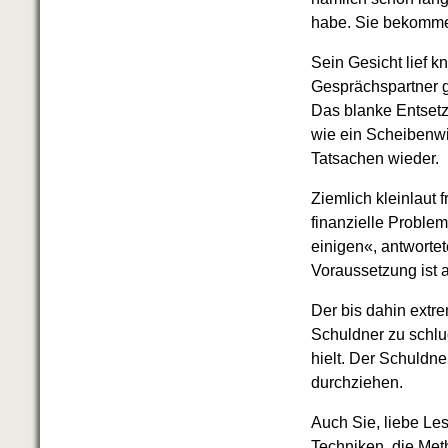
habe. Sie bekommen
Sein Gesicht lief k
Gesprächspartner g
Das blanke Entsetz
wie ein Scheibenwi
Tatsachen wieder.
Ziemlich kleinlaut
finanzielle Proble
einigen«, antworte
Voraussetzung ist a
Der bis dahin extre
Schuldner zu schluc
hielt. Der Schuldn
durchziehen.
Auch Sie, liebe Le
Techniken, die Me