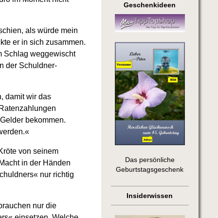
Geschenkideen
 schien, als würde mein
kte er in sich zusammen.
em Schlag weggewischt
en der Schuldner-
, damit wir das
e Ratenzahlungen
e Gelder bekommen.
 werden.«
 Kröte von seinem
Das persönliche
e Macht in der Händen
Geburtstagsgeschenk
huldners« nur richtig
Insiderwissen
 brauchen nur die
rs« einsetzen. Welche