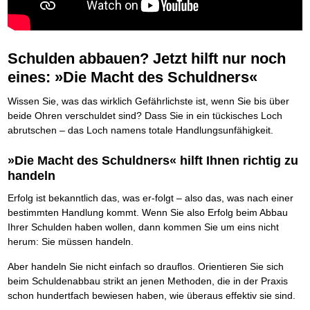
Die Kräfte des Erfolgs
BRANDNEU
Frei Fahrt ohne Punkte
Der Finanzmanager
Suchmaschinenoptimierung mit der Top10-Checkliste
Schnell und kompakt
NEU
Nützliche Problemlösungen
Für ein erfolgreiches Leben
Kaufe doch Deine Schulden
Behalten Sie den Überblick
BRANDNEU
Platzieren Sie sich bei Google ganz oben
Schach der SCHUFA
FRISCH EINGETROFFEN
Vermögenssicherung durch GbR-Vertrag
Mental Force
NEU
Die geniale Lösung zum schnellen Schuldenabbau
Schnell eine saubere SCHUFA
Schutzwall für Hab und Gut
Entfalten Sie Ihre geistigen Kräfte
Die Macht des Schuldners
TIPP
Das richtige Post-Know-How
NEUERSCHEINUNG
GbR-Vertrag mit beschränkter Haftung
Schulden abbauen? Jetzt hilft nur noch
Mental Force - Hörbuch
BESTSELLER
Der Weg zur finanziellen Freiheit
Ihren Zeitgewinn maximieren
GbR als Einzelperson gründen
Geistigen Kräfte, die unter die Haut gehen
eines: »Die Macht des Schuldners«
Federleicht lebendig schreiben
SCHREIB-TIPP
GbR-Vertrag mit beschränkter Haftung
BRANDNEU
Sich rechtlich einrichten
Nutze Deine geistigen Waffen
BRANDNEU
Ohne Probleme clever Texten und Schreiben
GbR als Einzelperson gründen
Schützen Sie sich
Das Kapital Ihrer geistigen Möglichkeiten
Wissen Sie, was das wirklich Gefährlichste ist, wenn Sie bis über
Die Macht des Telefax
NEU
Stiftung gründen und profitabel vermarkten
Schlüssel des Erfolgs
BRANDNEU
Zeit & Kommunikationsgewinn
beide Ohren verschuldet sind? Dass Sie in ein tückisches Loch
Gründen Sie Ihre Stiftung
Methoden der Lebenstechnik
Mittel gegen Titel
abrutschen – das Loch namens totale Handlungsunfähigkeit.
EMPFEHLUNG
Hilf Dir selbst, hilft Dir Gott
TIPP
Sichern Sie Einkommen und Vermögenswerte 100%-tig ab
Immer den Geist zum TUN begeistern
Bekannt wie ein bunter Hund im Internet
INTERNET-TIPP
»Die Macht des Schuldners« hilft Ihnen richtig zu
Die Feuerkraft
TIPP
schnell im Internet bekannt werden und damit viel Geld verdienen
handeln
Holen Sie Erfolg in Ihr Leben
Schreib Dich reich
SCHREIB VERTRIEBS TIPP
Mit System zum Erfolg
GEHEIMTIPP
Vom Gedanken zum Bestseller
Erfolg ist bekanntlich das, was er-folgt – also das, was nach einer
Starten Sie endlich durch
bestimmten Handlung kommt. Wenn Sie also Erfolg beim Abbau
Ihrer Schulden haben wollen, dann kommen Sie um eins nicht
herum: Sie müssen handeln.
Aber handeln Sie nicht einfach so drauflos. Orientieren Sie sich
beim Schuldenabbau strikt an jenen Methoden, die in der Praxis
schon hundertfach bewiesen haben, wie überaus effektiv sie sind.