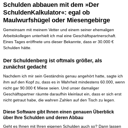
Die Kräfte des Erfolgs
BRANDNEU
Frei Fahrt ohne Punkte
Schulden abbauen mit dem »Der
Der Finanzmanager
Suchmaschinenoptimierung mit der Top10-Checkliste
Schnell und kompakt
NEU
Nützliche Problemlösungen
Für ein erfolgreiches Leben
Kaufe doch Deine Schulden
Behalten Sie den Überblick
BRANDNEU
Platzieren Sie sich bei Google ganz oben
Schach der SCHUFA
SchuldenKalkulator«: egal ob
FRISCH EINGETROFFEN
Vermögenssicherung durch GbR-Vertrag
Mental Force
NEU
Die geniale Lösung zum schnellen Schuldenabbau
Schnell eine saubere SCHUFA
Schutzwall für Hab und Gut
Entfalten Sie Ihre geistigen Kräfte
Maulwurfshügel oder Miesengebirge
Die Macht des Schuldners
TIPP
Das richtige Post-Know-How
NEUERSCHEINUNG
GbR-Vertrag mit beschränkter Haftung
Mental Force - Hörbuch
BESTSELLER
Der Weg zur finanziellen Freiheit
Ihren Zeitgewinn maximieren
GbR als Einzelperson gründen
Geistigen Kräfte, die unter die Haut gehen
Gemeinsam mit meinem Vetter und einem seiner ehemaligen
Federleicht lebendig schreiben
SCHREIB-TIPP
GbR-Vertrag mit beschränkter Haftung
BRANDNEU
Sich rechtlich einrichten
Nutze Deine geistigen Waffen
BRANDNEU
Arbeitskollegen unterhielt ich mal eine Geschäftspartnerschaft.
Ohne Probleme clever Texten und Schreiben
GbR als Einzelperson gründen
Schützen Sie sich
Das Kapital Ihrer geistigen Möglichkeiten
Eines Tages eröffnete uns dieser Bekannte, dass er 30.000 €
Die Macht des Telefax
NEU
Stiftung gründen und profitabel vermarkten
Schlüssel des Erfolgs
BRANDNEU
Zeit & Kommunikationsgewinn
Schulden hätte.
Gründen Sie Ihre Stiftung
Methoden der Lebenstechnik
Mittel gegen Titel
EMPFEHLUNG
Hilf Dir selbst, hilft Dir Gott
TIPP
Sichern Sie Einkommen und Vermögenswerte 100%-tig ab
Der Schuldenberg ist oftmals größer, als
Immer den Geist zum TUN begeistern
Bekannt wie ein bunter Hund im Internet
INTERNET-TIPP
zunächst gedacht
Die Feuerkraft
TIPP
schnell im Internet bekannt werden und damit viel Geld verdienen
Holen Sie Erfolg in Ihr Leben
Nachdem ich mir sein Geständnis genau angehört hatte, sagte ich
Schreib Dich reich
SCHREIB VERTRIEBS TIPP
Mit System zum Erfolg
GEHEIMTIPP
Vom Gedanken zum Bestseller
ihm auf den Kopf zu, dass es in Wahrheit mindestens 60.000, wenn
Starten Sie endlich durch
nicht gar 90.000 € Miese seien. Und unser damaliger
Geschäftspartner räumte daraufhin kleinlaut ein, dass er sich erst
nicht getraut habe, die wahren Zahlen auf den Tisch zu legen.
Diese Software gibt Ihnen einen genauen Überblick
über Ihre Schulden und deren Abbau
Geht es Ihnen mit Ihren eigenen Schulden auch so? Dann lassen