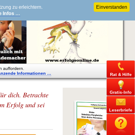
ung zu erleichtern.
Einverstanden
e Infos …
n auffordern.
änzende
Informationen …
Rat & Hilfe
Gratis-Info
für dich. Betrachte
m Erfolg und sei
Leserbriefe