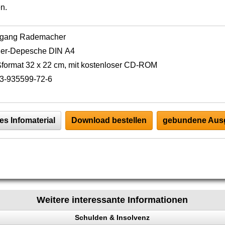
n.
fgang Rademacher
der-Depesche DIN A4
format 32 x 22 cm, mit kostenloser CD-ROM
3-935599-72-6
es Infomaterial
Download bestellen
gebundene Ausg
Weitere interessante Informationen
Schulden & Insolvenz