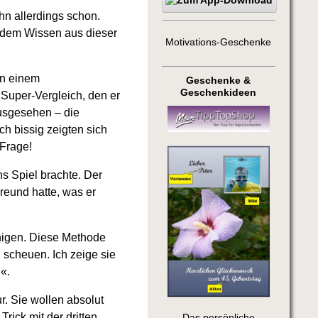
n allerdings schon.
 dem Wissen aus dieser
Motivations-Geschenke
on einem
Geschenke &
Geschenkideen
Super-Vergleich, den er
ausgesehen – die
h bissig zeigten sich
 Frage!
ns Spiel brachte. Der
reund hatte, was er
nigen. Diese Methode
 scheuen. Ich zeige sie
«.
r. Sie wollen absolut
rick mit der dritten
Das persönliche