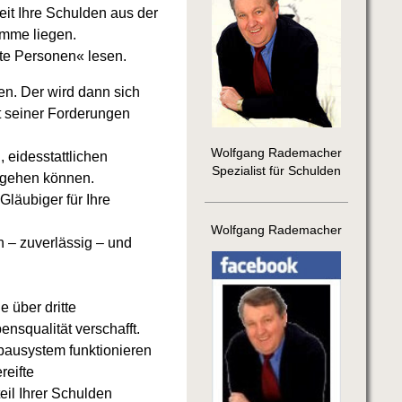
eit Ihre Schulden aus der
umme liegen.
te Personen« lesen.
en. Der wird dann sich
t seiner Forderungen
Wolfgang Rademacher
 eidesstattlichen
Spezialist für Schulden
 gehen können.
läubiger für Ihre
Wolfgang Rademacher
n – zuverlässig – und
 über dritte
squalität verschafft.
ausystem funktionieren
reifte
eil Ihrer Schulden