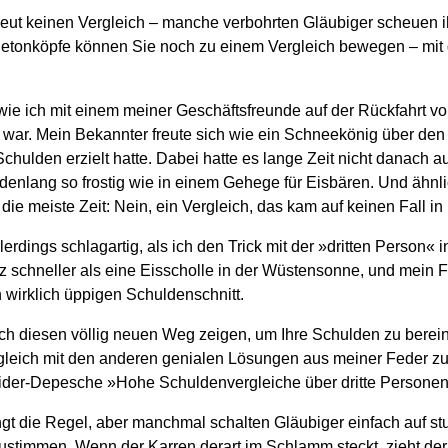
ut keinen Vergleich – manche verbohrten Gläubiger scheuen ih
Betonköpfe können Sie noch zu einem Vergleich bewegen – mit
 wie ich mit einem meiner Geschäftsfreunde auf der Rückfahrt v
war. Mein Bekannter freute sich wie ein Schneekönig über den 
chulden erzielt hatte. Dabei hatte es lange Zeit nicht danach 
enlang so frostig wie in einem Gehege für Eisbären. Und ähnlic
die meiste Zeit: Nein, ein Vergleich, das kam auf keinen Fall in
lerdings schlagartig, als ich den Trick mit der »dritten Person« i
 schneller als eine Eisscholle in der Wüstensonne, und mein F
 wirklich üppigen Schuldenschnitt.
ch diesen völlig neuen Weg zeigen, um Ihre Schulden zu berei
gleich mit den anderen genialen Lösungen aus meiner Feder zu
sider-Depesche »Hohe Schuldenvergleiche über dritte Personen
ngt die Regel, aber manchmal schalten Gläubiger einfach auf stu
stimmen. Wenn der Karren derart im Schlamm steckt, zieht der T