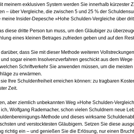
 Mit meinem exklusiven System werden Sie innerhalb kürzester Z
en – über Vergleiche, die zwischen 5 und 25 % der Schuldens
e meine Insider-Depesche »Hohe Schulden-Vergleiche über drit
as diese dritte Person tun muss, um den Gläubiger zu überzeug
hlung eines kleinen Betrages zufrieden geben und auf den Res
 darüber, dass Sie mit dieser Methode weiteren Vollstreckungen,
 und sogar einem Insolvenzverfahren geschickt aus dem Wege
welchen Schriftverkehr Sie anwenden müssen, um die meisten G
chläge zu erwärmen.
 sie Ihre Schuldenfreiheit erreichen können: zu tragbaren Koste
ter Zeit.
en, aber ziemlich unbekannten Weg »Hohe Schulden-Vergleiche
ch, Wolfgang Rademacher, schon vielen Schuldnern neue Leben
huldenbereinigungs-Methode und dieses wirksame Schuldenabb
ischsten und verstocktesten Gläubigern. Setzen Sie diese ausge
 richtig ein – und genießen Sie die Erlösung, nur einen Brucht