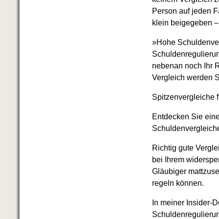
Person auf jeden Fa
klein beigegeben –
»Hohe Schuldenverg
Schuldenregulierun
nebenan noch Ihr R
Vergleich werden 
Spitzenvergleiche f
Entdecken Sie eine
Schuldenvergleiche
Richtig gute Vergle
bei Ihrem widerspe
Gläubiger mattzuse
regeln können.
In meiner Insider-
Schuldenregulierun