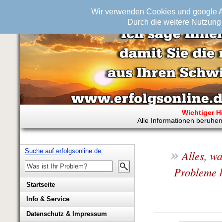
Wir verwenden Cookies und google An
Durch die weitere Nutzung 
Wichtiger H
Alle Informationen beruhen
»
Suche auf erfolgsonline.de:
Alles, w
Probleme h
Startseite
Info & Service
Biografie Wolfgang Rademacher
Datenschutz & Impressum