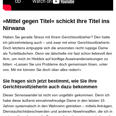
Die Kräfte des Erfolgs
BRANDNEU
Frei Fahrt ohne Punkte
Der Finanzmanager
Suchmaschinenoptimierung mit der Top10-Checkliste
Schnell und kompakt
NEU
Nützliche Problemlösungen
Für ein erfolgreiches Leben
Kaufe doch Deine Schulden
Behalten Sie den Überblick
BRANDNEU
Platzieren Sie sich bei Google ganz oben
Schach der SCHUFA
FRISCH EINGETROFFEN
Vermögenssicherung durch GbR-Vertrag
Mental Force
NEU
Die geniale Lösung zum schnellen Schuldenabbau
Schnell eine saubere SCHUFA
Schutzwall für Hab und Gut
Entfalten Sie Ihre geistigen Kräfte
Die Macht des Schuldners
TIPP
Das richtige Post-Know-How
»Mittel gegen Titel« schickt Ihre Titel ins
NEUERSCHEINUNG
GbR-Vertrag mit beschränkter Haftung
Mental Force - Hörbuch
BESTSELLER
Der Weg zur finanziellen Freiheit
Ihren Zeitgewinn maximieren
GbR als Einzelperson gründen
Geistigen Kräfte, die unter die Haut gehen
Nirwana
Federleicht lebendig schreiben
SCHREIB-TIPP
GbR-Vertrag mit beschränkter Haftung
BRANDNEU
Sich rechtlich einrichten
Nutze Deine geistigen Waffen
BRANDNEU
Ohne Probleme clever Texten und Schreiben
GbR als Einzelperson gründen
Schützen Sie sich
Das Kapital Ihrer geistigen Möglichkeiten
Haben Sie gerade Stress mit Ihrem Gerichtsvollzieher? Den hatte
Die Macht des Telefax
NEU
Stiftung gründen und profitabel vermarkten
Schlüssel des Erfolgs
BRANDNEU
ich jahrzehntelang auch – und zwar mit einer Gerichtsvollzieherin.
Zeit & Kommunikationsgewinn
Gründen Sie Ihre Stiftung
Methoden der Lebenstechnik
Doch letztens entpuppte sich die ansonsten recht ruppige Dame
Mittel gegen Titel
EMPFEHLUNG
Hilf Dir selbst, hilft Dir Gott
TIPP
Sichern Sie Einkommen und Vermögenswerte 100%-tig ab
als Turteltäubchen. Denn sie tätschelte mir fast schon liebevoll den
Immer den Geist zum TUN begeistern
Arm, um mich im Hinblick auf künftige Auseinandersetzungen zu
Bekannt wie ein bunter Hund im Internet
INTERNET-TIPP
Die Feuerkraft
TIPP
schnell im Internet bekannt werden und damit viel Geld verdienen
bitten: »Lassen Sie uns Probleme doch gemeinsam lösen, unter
Holen Sie Erfolg in Ihr Leben
Schreib Dich reich
SCHREIB VERTRIEBS TIPP
uns. Mit mir können Sie doch über alles reden!«
Mit System zum Erfolg
GEHEIMTIPP
Vom Gedanken zum Bestseller
Starten Sie endlich durch
Sie fragen sich jetzt bestimmt, wie Sie Ihre
Gerichtsvollzieherin auch dazu bekommen
Dieser Sinneswandel ist nicht von ungefähr gekommen. Denn ich
habe diese äußerst einnahmefreudige Dame in den letzten 15
Jahren systematisch in den Wahnsinn getrieben – mittels Anträgen,
Dienstaufsichtsbeschwerden und anderen Abwehrwaffen, die ich in