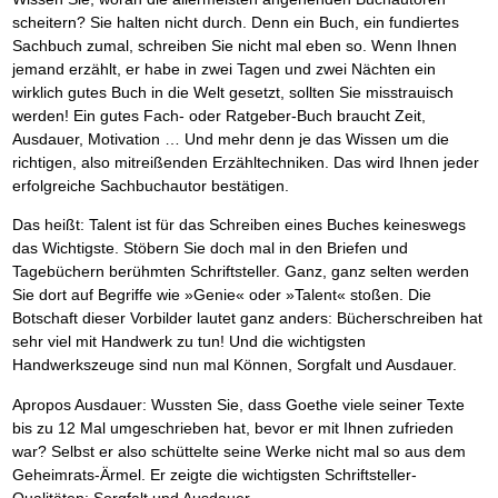
scheitern? Sie halten nicht durch. Denn ein Buch, ein fundiertes
Sachbuch zumal, schreiben Sie nicht mal eben so. Wenn Ihnen
jemand erzählt, er habe in zwei Tagen und zwei Nächten ein
wirklich gutes Buch in die Welt gesetzt, sollten Sie misstrauisch
werden! Ein gutes Fach- oder Ratgeber-Buch braucht Zeit,
Ausdauer, Motivation … Und mehr denn je das Wissen um die
richtigen, also mitreißenden Erzähltechniken. Das wird Ihnen jeder
erfolgreiche Sachbuchautor bestätigen.
Das heißt: Talent ist für das Schreiben eines Buches keineswegs
das Wichtigste. Stöbern Sie doch mal in den Briefen und
Tagebüchern berühmten Schriftsteller. Ganz, ganz selten werden
Sie dort auf Begriffe wie »Genie« oder »Talent« stoßen. Die
Botschaft dieser Vorbilder lautet ganz anders: Bücherschreiben hat
sehr viel mit Handwerk zu tun! Und die wichtigsten
Handwerkszeuge sind nun mal Können, Sorgfalt und Ausdauer.
Apropos Ausdauer: Wussten Sie, dass Goethe viele seiner Texte
bis zu 12 Mal umgeschrieben hat, bevor er mit Ihnen zufrieden
war? Selbst er also schüttelte seine Werke nicht mal so aus dem
Geheimrats-Ärmel. Er zeigte die wichtigsten Schriftsteller-
Qualitäten: Sorgfalt und Ausdauer.