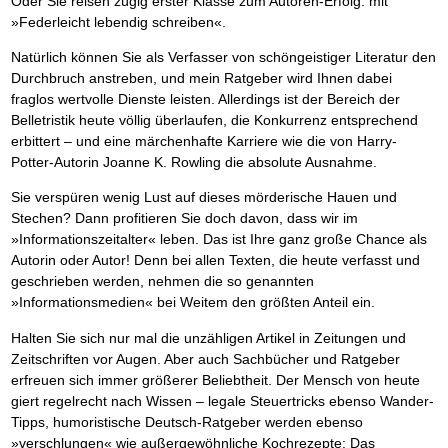
Oder Sie reisen zügig erster Klasse zum Autoren-Erfolg: mit
Das richtige Post-Know-How
NEUERSCHEINUNG
Ihren Zeitgewinn maximieren
»Federleicht lebendig schreiben«.
GbR-Vertrag mit beschränkter Haftung
BRANDNEU
Natürlich können Sie als Verfasser von schöngeistiger Literatur den
GbR als Einzelperson gründen
Durchbruch anstreben, und mein Ratgeber wird Ihnen dabei
fraglos wertvolle Dienste leisten. Allerdings ist der Bereich der
Belletristik heute völlig überlaufen, die Konkurrenz entsprechend
erbittert – und eine märchenhafte Karriere wie die von Harry-
Potter-Autorin Joanne K. Rowling die absolute Ausnahme.
Sie verspüren wenig Lust auf dieses mörderische Hauen und
Stechen? Dann profitieren Sie doch davon, dass wir im
»Informationszeitalter« leben. Das ist Ihre ganz große Chance als
Autorin oder Autor! Denn bei allen Texten, die heute verfasst und
geschrieben werden, nehmen die so genannten
»Informationsmedien« bei Weitem den größten Anteil ein.
Halten Sie sich nur mal die unzähligen Artikel in Zeitungen und
Zeitschriften vor Augen. Aber auch Sachbücher und Ratgeber
erfreuen sich immer größerer Beliebtheit. Der Mensch von heute
giert regelrecht nach Wissen – legale Steuertricks ebenso Wander-
Tipps, humoristische Deutsch-Ratgeber werden ebenso
»verschlungen« wie außergewöhnliche Kochrezepte: Das