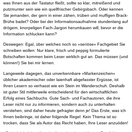
was Ihnen aus der Tastatur fließt, sollte so klar, mitreißend und
putzmunter sein wie ein quellfrischer Gebirgsbach. Oder kennen
Sie jemanden, der gern in einer zähen, trüben und muffigen Brack-
Brühe badet? Oder bei der Informationsaufnahme stundenlang auf
drögem, knorpeligen Fach-Jargon herumkauen will, bevor er die
Information schlucken kann?
Deswegen: Egal, über welches noch so »seriöse« Fachgebiet Sie
schreiben wollen: Nur klare, frisch und peppig formulierte
Botschaften kommen beim Leser wirklich gut an. Das müssen (und
können!) Sie bei mir lernen.
Langeweile dagegen, das unverkennbare »Markenzeichen«
üblicher akademischer oder laienhaft abgefasster Ergüsse, ist
Ihren Lesern so verhasst wie ein Stein im Wanderschuh. Deshalb
ist guter Stil mittlerweile entscheidend für den wirtschaftlichen
Erfolg eines Sachbuchs. Gute Sach- und Fachautoren, die ihre
Leser nicht nur zu informieren, sondern auch zu unterhalten
verstehen, sind daher heute gefragter denn je! Das Erste, was ich
Ihnen beibringe, ist daher folgende Regel: Kein Thema ist so
trocken, dass Sie als Autor das Recht haben, Ihre Leser anzuöden!