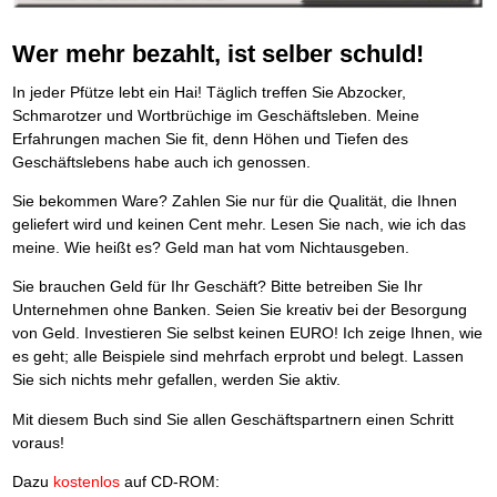
Platzieren Sie sich bei Google ganz oben
Frei Fahrt ohne Punkte
Vermögenssicherung durch GbR-Vertrag
Mental Force
NEU
Die Macht des Schuldners (Hörbuch)
TIPP
Kaufe doch Deine Schulden
Schutzwall für Hab und Gut
BRANDNEU
Entfalten Sie Ihre geistigen Kräfte
Jetzt neu für Unterwegs
Wer mehr bezahlt, ist selber schuld!
Die geniale Lösung zum schnellen Schuldenabbau
GbR-Vertrag mit beschränkter Haftung
Mental Force - Hörbuch
BESTSELLER
Der Schuldenkalkulator
NEU
Die Macht des Schuldners
GbR als Einzelperson gründen
TIPP
Geistigen Kräfte, die unter die Haut gehen
Weg mit Ihren Schulden - per Mausklick
In jeder Pfütze lebt ein Hai! Täglich treffen Sie Abzocker,
Der Weg zur finanziellen Freiheit
Sich rechtlich einrichten
Nutze Deine geistigen Waffen
BRANDNEU
Mach Pleite und starte durch
TIPP
Schmarotzer und Wortbrüchige im Geschäftsleben. Meine
Federleicht lebendig schreiben
Schützen Sie sich
SCHREIB-TIPP
Das Kapital Ihrer geistigen Möglichkeiten
Der sichere Weg aus der wirtschaftlichen Pleite
Erfahrungen machen Sie fit, denn Höhen und Tiefen des
Ohne Probleme clever Texten und Schreiben
Stiftung gründen und profitabel vermarkten
Schlüssel des Erfolgs
BRANDNEU
Vermögenssicherung durch GbR-Vertrag
NEU
Geschäftslebens habe auch ich genossen.
Die Macht des Telefax
Gründen Sie Ihre Stiftung
NEU
Methoden der Lebenstechnik
Schutzwall für Hab und Gut
Zeit & Kommunikationsgewinn
Hilf Dir selbst, hilft Dir Gott
Schach dem Gerichtsvollzieher
TIPP
Sie bekommen Ware? Zahlen Sie nur für die Qualität, die Ihnen
Mittel gegen Titel
EMPFEHLUNG
Immer den Geist zum TUN begeistern
Gerichtsvollziehervorschriften nutzen
geliefert wird und keinen Cent mehr. Lesen Sie nach, wie ich das
Sichern Sie Einkommen und Vermögenswerte 100%-tig ab
Die Feuerkraft
Weiße Weste durch Umzug
TIPP
TIPP
meine. Wie heißt es? Geld man hat vom Nichtausgeben.
Bekannt wie ein bunter Hund im Internet
INTERNET-TIPP
Holen Sie Erfolg in Ihr Leben
Das Meldesystem clever nutzen
schnell im Internet bekannt werden und damit viel Geld verdienen
Mit System zum Erfolg
Die Betablocker Insolvenz
GEHEIMTIPP
NEU
Sie brauchen Geld für Ihr Geschäft? Bitte betreiben Sie Ihr
Schreib Dich reich
SCHREIB VERTRIEBS TIPP
Starten Sie endlich durch
Insolvenzantrag abwehren
Unternehmen ohne Banken. Seien Sie kreativ bei der Besorgung
Vom Gedanken zum Bestseller
Finanzielle Freiheit trotz Insolvenz
TIPP
von Geld. Investieren Sie selbst keinen EURO! Ich zeige Ihnen, wie
80% Ihrer Einnahmen behalten
es geht; alle Beispiele sind mehrfach erprobt und belegt. Lassen
Wie man mit Pfändungen umgeht
BRANDNEU
Sie sich nichts mehr gefallen, werden Sie aktiv.
Bestens informiert sein
TV-Lehrgang: Wie man mit Pfändungen umgeht
EMPFEHLUNG
Mit diesem Buch sind Sie allen Geschäftspartnern einen Schritt
Schnell und kompakt
voraus!
Schach der SCHUFA
FRISCH EINGETROFFEN
Schnell eine saubere SCHUFA
Dazu
kostenlos
auf CD-ROM: