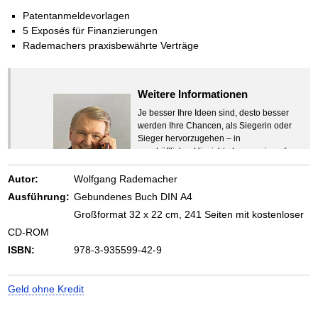
Das richtige Post-Know-How
NEUERSCHEINUNG
Ihren Zeitgewinn maximieren
Patentanmeldevorlagen
GbR-Vertrag mit beschränkter Haftung
5 Exposés für Finanzierungen
BRANDNEU
GbR als Einzelperson gründen
Rademachers praxisbewährte Verträge
Weitere Informationen
Je besser Ihre Ideen sind, desto besser
werden Ihre Chancen, als Siegerin oder
Sieger hervorzugehen – in
geschäftlicher Hinsicht ebenso wie auf
beruflichem oder privatem Gebiet. Denn
eins ist todsicher:
Autor:
Wolfgang Rademacher
Zeigen Sie mit der Maus hierhin, um
Ausführung:
Gebundenes Buch DIN A4
den Text vollständig anzuzeigen …
Großformat 32 x 22 cm, 241 Seiten mit kostenloser
CD-ROM
ISBN:
978-3-935599-42-9
Geld ohne Kredit