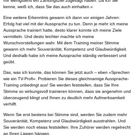
mir wenigstens ein Zahlungsziel zugesagt haben. Da ich Sie
Das richtige Post-Know-How
NEUERSCHEINUNG
Ihren Zeitgewinn maximieren
kenne, weiß ich, dass Sie das auch einhalten.«
GbR-Vertrag mit beschränkter Haftung
BRANDNEU
Eine weitere Erkenntnis gewann ich dann vor einigen Jahren:
GbR als Einzelperson gründen
Erfolg hat viel mit der Aussprache zu tun. Denn je mehr ich meine
Aussprache trainiert hatte, desto klarer konnte ich meine Ziele
vermitteln. Und desto leichter machte ich meine
Wunschvorstellungen wahr. Mit dem Training meiner Stimme
gewann ich mehr Souveränität, Kompetenz und Glaubwürdigkeit.
Und deshalb habe ich meine Aussprache ständig verbessert und
geübt.
Das, was ich konnte, das können Sie jetzt auch – eben »Sprechen
wie ein TV-Profi«. Probieren Sie dieses gleichnamige Aussprache-
Training unbedingt aus! Sie werden feststellen, dass Sie Ihre
Stimme so wirkungsvoll trainieren können, dass sie angenehm und
überzeugend klingt und Ihnen zu deutlich mehr Aufmerksamkeit
verhilft.
Wenn Sie erst bestens bei Stimme sind, werden Sie zudem mehr
Souveränität, Kompetenz und Glaubwürdigkeit ausstrahlen. Und
Sie werden noch etwas feststellen: Ihre Zuhörer werden regelrecht
an Ihren Lippen hängen.