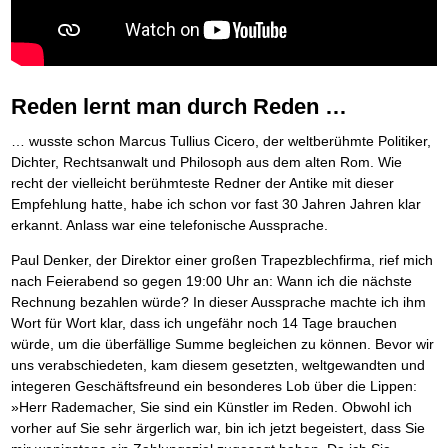
Behalten Sie den Überblick
Platzieren Sie sich bei Google ganz oben
Frei Fahrt ohne Punkte
Vermögenssicherung durch GbR-Vertrag
Mental Force
NEU
Die Macht des Schuldners (Hörbuch)
TIPP
Kaufe doch Deine Schulden
Schutzwall für Hab und Gut
BRANDNEU
Entfalten Sie Ihre geistigen Kräfte
Jetzt neu für Unterwegs
Die geniale Lösung zum schnellen Schuldenabbau
GbR-Vertrag mit beschränkter Haftung
Mental Force - Hörbuch
BESTSELLER
Der Schuldenkalkulator
NEU
Die Macht des Schuldners
GbR als Einzelperson gründen
TIPP
Geistigen Kräfte, die unter die Haut gehen
Weg mit Ihren Schulden - per Mausklick
Der Weg zur finanziellen Freiheit
Sich rechtlich einrichten
Nutze Deine geistigen Waffen
BRANDNEU
Mach Pleite und starte durch
TIPP
Reden lernt man durch Reden …
Federleicht lebendig schreiben
Schützen Sie sich
SCHREIB-TIPP
Das Kapital Ihrer geistigen Möglichkeiten
Der sichere Weg aus der wirtschaftlichen Pleite
Ohne Probleme clever Texten und Schreiben
Stiftung gründen und profitabel vermarkten
Schlüssel des Erfolgs
BRANDNEU
Vermögenssicherung durch GbR-Vertrag
NEU
… wusste schon Marcus Tullius Cicero, der weltberühmte Politiker,
Die Macht des Telefax
Gründen Sie Ihre Stiftung
NEU
Methoden der Lebenstechnik
Schutzwall für Hab und Gut
Dichter, Rechtsanwalt und Philosoph aus dem alten Rom. Wie
Zeit & Kommunikationsgewinn
Hilf Dir selbst, hilft Dir Gott
Schach dem Gerichtsvollzieher
TIPP
recht der vielleicht berühmteste Redner der Antike mit dieser
Mittel gegen Titel
EMPFEHLUNG
Immer den Geist zum TUN begeistern
Gerichtsvollziehervorschriften nutzen
Empfehlung hatte, habe ich schon vor fast 30 Jahren Jahren klar
Sichern Sie Einkommen und Vermögenswerte 100%-tig ab
Die Feuerkraft
Weiße Weste durch Umzug
TIPP
TIPP
erkannt. Anlass war eine telefonische Aussprache.
Bekannt wie ein bunter Hund im Internet
INTERNET-TIPP
Holen Sie Erfolg in Ihr Leben
Das Meldesystem clever nutzen
schnell im Internet bekannt werden und damit viel Geld verdienen
Mit System zum Erfolg
Die Betablocker Insolvenz
GEHEIMTIPP
NEU
Paul Denker, der Direktor einer großen Trapezblechfirma, rief mich
Schreib Dich reich
SCHREIB VERTRIEBS TIPP
Starten Sie endlich durch
Insolvenzantrag abwehren
nach Feierabend so gegen 19:00 Uhr an: Wann ich die nächste
Vom Gedanken zum Bestseller
Finanzielle Freiheit trotz Insolvenz
TIPP
Rechnung bezahlen würde? In dieser Aussprache machte ich ihm
80% Ihrer Einnahmen behalten
Wort für Wort klar, dass ich ungefähr noch 14 Tage brauchen
Wie man mit Pfändungen umgeht
BRANDNEU
würde, um die überfällige Summe begleichen zu können. Bevor wir
Bestens informiert sein
uns verabschiedeten, kam diesem gesetzten, weltgewandten und
TV-Lehrgang: Wie man mit Pfändungen umgeht
EMPFEHLUNG
integeren Geschäftsfreund ein besonderes Lob über die Lippen:
Schnell und kompakt
»Herr Rademacher, Sie sind ein Künstler im Reden. Obwohl ich
Schach der SCHUFA
FRISCH EINGETROFFEN
vorher auf Sie sehr ärgerlich war, bin ich jetzt begeistert, dass Sie
Schnell eine saubere SCHUFA