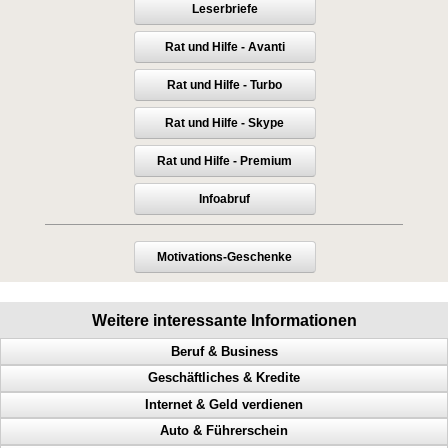
Leserbriefe
Rat und Hilfe - Avanti
Rat und Hilfe - Turbo
Rat und Hilfe - Skype
Rat und Hilfe - Premium
Infoabruf
Motivations-Geschenke
Weitere interessante Informationen
Beruf & Business
Geschäftliches & Kredite
Bekanntheitsgrad, Online PR, Neukundengewinnung, Doppel Content
Internet & Geld verdienen
Geld scheffeln, Geld verdienen von zuhause aus, Werbung machen
Millionär, Abzocker, Geld beschaffen, Ausgaben reduzieren
Auto & Führerschein
Arbeitnehmer, Traumberuf, Unternehmer, 61 Geschäftsideen
Lizenz, Verdienst, Geld beschaffen, Umsatz steigern
Internetspezialist, Profit, online verkaufen, mehr Besucher