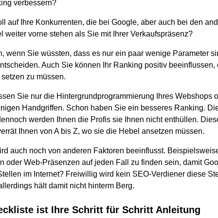
king verbessern?
ll auf Ihre Konkurrenten, die bei Google, aber auch bei den a
 weiter vorne stehen als Sie mit Ihrer Verkaufspräsenz?
, wenn Sie wüssten, dass es nur ein paar wenige Parameter sin
tscheiden. Auch Sie können Ihr Ranking positiv beeinflussen,
 setzen zu müssen.
sen Sie nur die Hintergrundprogrammierung Ihres Webshops od
enigen Handgriffen. Schon haben Sie ein besseres Ranking. Die 
ennoch werden Ihnen die Profis sie Ihnen nicht enthüllen. Dies
verrät Ihnen von A bis Z, wo sie die Hebel ansetzen müssen.
ird auch noch von anderen Faktoren beeinflusst. Beispielsweise 
n oder Web-Präsenzen auf jeden Fall zu finden sein, damit Goo
tellen im Internet? Freiwillig wird kein SEO-Verdiener diese St
llerdings hält damit nicht hinterm Berg.
ckliste ist Ihre Schritt für Schritt Anleitung