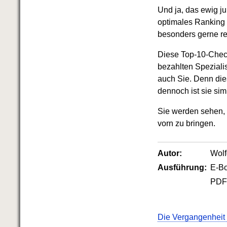
Das richtige Post-Know-How
Und ja, das ewig j
NEUERSCHEINUNG
Ihren Zeitgewinn maximieren
optimales Ranking 
GbR-Vertrag mit beschränkter
besonders gerne rea
Haftung
BRANDNEU
GbR als Einzelperson gründen
Diese Top-10-Check-
bezahlten Speziali
auch Sie. Denn dies
dennoch ist sie si
Sie werden sehen, 
vorn zu bringen.
Autor:
Wol
Ausführung:
E-B
PD
Die Vergangenheit