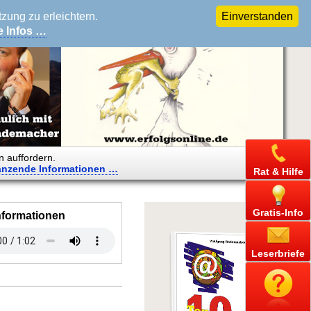
ung zu erleichtern.
Einverstanden
e Infos …
n auffordern.
änzende
Informationen …
Rat & Hilfe
Gratis-Info
nformationen
Leserbriefe