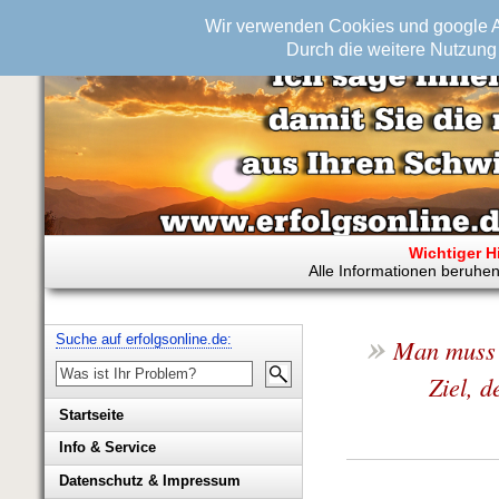
Wir verwenden Cookies und google An
Durch die weitere Nutzung 
Wichtiger H
Alle Informationen beruhen
»
Suche auf erfolgsonline.de:
Man muss 
Ziel, d
Startseite
Info & Service
Biografie Wolfgang Rademacher
Datenschutz & Impressum