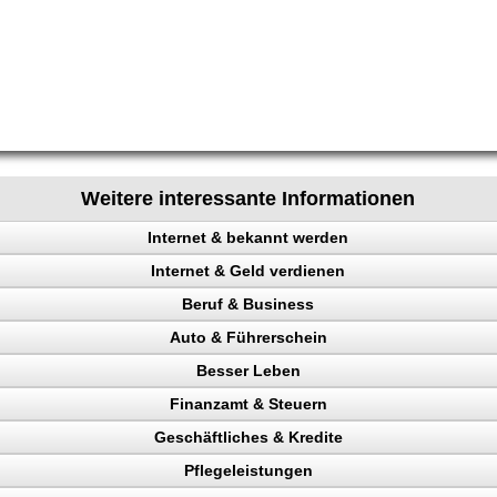
Weitere interessante Informationen
Internet & bekannt werden
Internet & Geld verdienen
 Rechtsanwalt
Beruf & Business
ing erhöhen
Auto & Führerschein
 Besucher
el Content
Besser Leben
ehr Besucher
ng machen
kontrolle
Finanzamt & Steuern
gewinnung
uktur aufbauen
en
n, Punkte
ntheitsgrad steigern
Geschäftliches & Kredite
Verdienst
Verkehrspolizei
ahl steigern, Umsatz steigern
onstudio
Pflegeleistungen
en
n