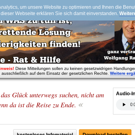
alytics, um unsere Website zu optimieren und Ihnen die Benutz
dieser Webseite erklären Sie sich damit einverstanden.
Weiter
inweis!
Diese Mitteilungen sollen zu keinen gesetzwidrigen Handlunge
 ausschließlich auf dem Einsatz der gesetzlichen Rechte.
Weitere
erg
das Glück unterwegs suchen, nicht am
Audio-I
«
enn da ist die Reise zu Ende.
kostenloses Infomaterial
Download bestellen