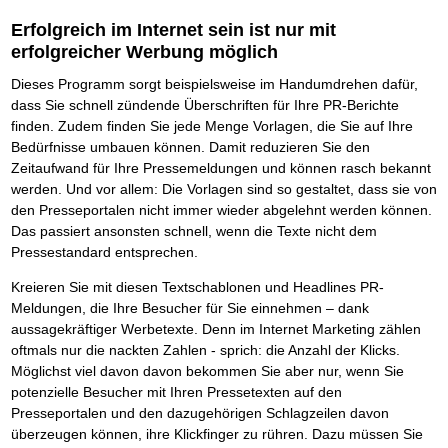
Das richtige Post-Know-How
NEUERSCHEINUNG
Ihren Zeitgewinn maximieren
Erfolgreich im Internet sein ist nur mit
GbR-Vertrag mit beschränkter Haftung
BRANDNEU
erfolgreicher Werbung möglich
GbR als Einzelperson gründen
Dieses Programm sorgt beispielsweise im Handumdrehen dafür,
dass Sie schnell zündende Überschriften für Ihre PR-Berichte
finden. Zudem finden Sie jede Menge Vorlagen, die Sie auf Ihre
Bedürfnisse umbauen können. Damit reduzieren Sie den
Zeitaufwand für Ihre Pressemeldungen und können rasch bekannt
werden. Und vor allem: Die Vorlagen sind so gestaltet, dass sie von
den Presseportalen nicht immer wieder abgelehnt werden können.
Das passiert ansonsten schnell, wenn die Texte nicht dem
Pressestandard entsprechen.
Kreieren Sie mit diesen Textschablonen und Headlines PR-
Meldungen, die Ihre Besucher für Sie einnehmen – dank
aussagekräftiger Werbetexte. Denn im Internet Marketing zählen
oftmals nur die nackten Zahlen - sprich: die Anzahl der Klicks.
Möglichst viel davon davon bekommen Sie aber nur, wenn Sie
potenzielle Besucher mit Ihren Pressetexten auf den
Presseportalen und den dazugehörigen Schlagzeilen davon
überzeugen können, ihre Klickfinger zu rühren. Dazu müssen Sie