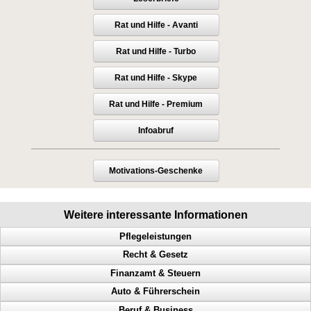
Rat und Hilfe - Avanti
Rat und Hilfe - Turbo
Rat und Hilfe - Skype
Rat und Hilfe - Premium
Infoabruf
Motivations-Geschenke
Weitere interessante Informationen
Pflegeleistungen
Recht & Gesetz
Pflegedienst, Pflegeheim, Vernachlässigung, Altenheim, Schläge
Finanzamt & Steuern
Altenpflege in Schach halten
Prozess, Gericht, Fehlentscheidungen, Richter
Auto & Führerschein
Der Schutz vor Alterspflege
Dienstaufsichtsbeschwerde, Beamte, Sachbearbeiter, Antrag
Vollstreckung, Finanzamt, Behördenwillkür, Steuern
Beruf & Business