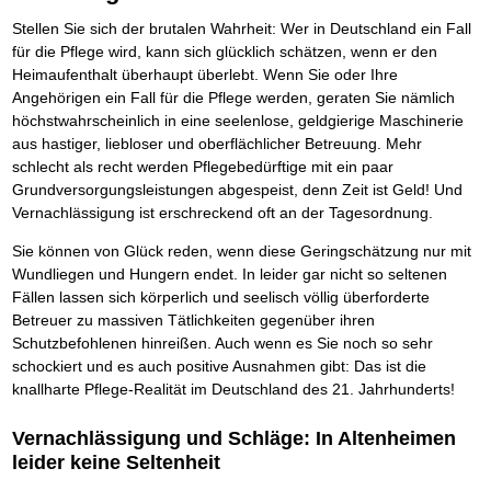
Das richtige Post-Know-How
NEUERSCHEINUNG
Ihren Zeitgewinn maximieren
Stellen Sie sich der brutalen Wahrheit: Wer in Deutschland ein Fall
GbR-Vertrag mit beschränkter Haftung
BRANDNEU
für die Pflege wird, kann sich glücklich schätzen, wenn er den
GbR als Einzelperson gründen
Heimaufenthalt überhaupt überlebt. Wenn Sie oder Ihre
Angehörigen ein Fall für die Pflege werden, geraten Sie nämlich
höchstwahrscheinlich in eine seelenlose, geldgierige Maschinerie
aus hastiger, liebloser und oberflächlicher Betreuung. Mehr
schlecht als recht werden Pflegebedürftige mit ein paar
Grundversorgungsleistungen abgespeist, denn Zeit ist Geld! Und
Vernachlässigung ist erschreckend oft an der Tagesordnung.
Sie können von Glück reden, wenn diese Geringschätzung nur mit
Wundliegen und Hungern endet. In leider gar nicht so seltenen
Fällen lassen sich körperlich und seelisch völlig überforderte
Betreuer zu massiven Tätlichkeiten gegenüber ihren
Schutzbefohlenen hinreißen. Auch wenn es Sie noch so sehr
schockiert und es auch positive Ausnahmen gibt: Das ist die
knallharte Pflege-Realität im Deutschland des 21. Jahrhunderts!
Vernachlässigung und Schläge: In Altenheimen
leider keine Seltenheit