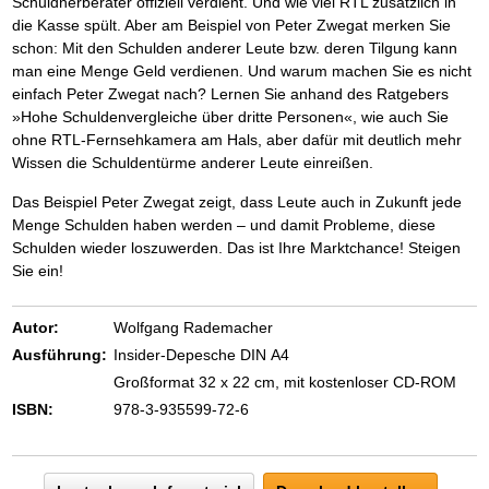
Schuldnerberater offiziell verdient. Und wie viel RTL zusätzlich in
die Kasse spült. Aber am Beispiel von Peter Zwegat merken Sie
schon: Mit den Schulden anderer Leute bzw. deren Tilgung kann
man eine Menge Geld verdienen. Und warum machen Sie es nicht
einfach Peter Zwegat nach? Lernen Sie anhand des Ratgebers
»Hohe Schuldenvergleiche über dritte Personen«, wie auch Sie
ohne RTL-Fernsehkamera am Hals, aber dafür mit deutlich mehr
Wissen die Schuldentürme anderer Leute einreißen.
Das Beispiel Peter Zwegat zeigt, dass Leute auch in Zukunft jede
Menge Schulden haben werden – und damit Probleme, diese
Schulden wieder loszuwerden. Das ist Ihre Marktchance! Steigen
Sie ein!
Autor:
Wolfgang Rademacher
Ausführung:
Insider-Depesche DIN A4
Großformat 32 x 22 cm, mit kostenloser CD-ROM
ISBN:
978-3-935599-72-6