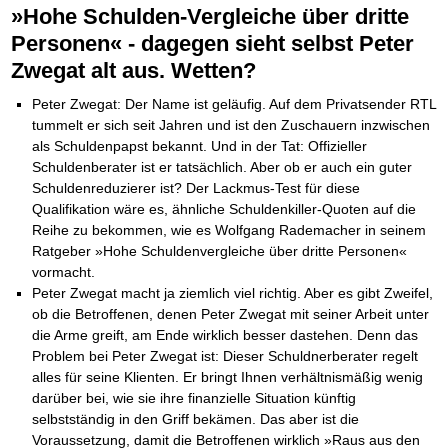
Die Kräfte des Erfolgs
BRANDNEU
Frei Fahrt ohne Punkte
»Hohe Schulden-Vergleiche über dritte
Der Finanzmanager
Suchmaschinenoptimierung mit der Top10-Checkliste
Schnell und kompakt
NEU
Nützliche Problemlösungen
Für ein erfolgreiches Leben
Kaufe doch Deine Schulden
Behalten Sie den Überblick
BRANDNEU
Platzieren Sie sich bei Google ganz oben
Schach der SCHUFA
Personen« - dagegen sieht selbst Peter
FRISCH EINGETROFFEN
Vermögenssicherung durch GbR-Vertrag
Mental Force
NEU
Die geniale Lösung zum schnellen Schuldenabbau
Schnell eine saubere SCHUFA
Schutzwall für Hab und Gut
Entfalten Sie Ihre geistigen Kräfte
Zwegat alt aus. Wetten?
Die Macht des Schuldners
TIPP
Das richtige Post-Know-How
NEUERSCHEINUNG
GbR-Vertrag mit beschränkter Haftung
Mental Force - Hörbuch
BESTSELLER
Der Weg zur finanziellen Freiheit
Ihren Zeitgewinn maximieren
GbR als Einzelperson gründen
Geistigen Kräfte, die unter die Haut gehen
Peter Zwegat: Der Name ist geläufig. Auf dem Privatsender RTL
Federleicht lebendig schreiben
SCHREIB-TIPP
GbR-Vertrag mit beschränkter Haftung
BRANDNEU
Sich rechtlich einrichten
Nutze Deine geistigen Waffen
BRANDNEU
tummelt er sich seit Jahren und ist den Zuschauern inzwischen
Ohne Probleme clever Texten und Schreiben
GbR als Einzelperson gründen
Schützen Sie sich
Das Kapital Ihrer geistigen Möglichkeiten
als Schuldenpapst bekannt. Und in der Tat: Offizieller
Die Macht des Telefax
NEU
Stiftung gründen und profitabel vermarkten
Schlüssel des Erfolgs
BRANDNEU
Zeit & Kommunikationsgewinn
Schuldenberater ist er tatsächlich. Aber ob er auch ein guter
Gründen Sie Ihre Stiftung
Methoden der Lebenstechnik
Mittel gegen Titel
Schuldenreduzierer ist? Der Lackmus-Test für diese
EMPFEHLUNG
Hilf Dir selbst, hilft Dir Gott
TIPP
Sichern Sie Einkommen und Vermögenswerte 100%-tig ab
Qualifikation wäre es, ähnliche Schuldenkiller-Quoten auf die
Immer den Geist zum TUN begeistern
Bekannt wie ein bunter Hund im Internet
INTERNET-TIPP
Reihe zu bekommen, wie es Wolfgang Rademacher in seinem
Die Feuerkraft
TIPP
schnell im Internet bekannt werden und damit viel Geld verdienen
Ratgeber »Hohe Schuldenvergleiche über dritte Personen«
Holen Sie Erfolg in Ihr Leben
Schreib Dich reich
SCHREIB VERTRIEBS TIPP
vormacht.
Mit System zum Erfolg
GEHEIMTIPP
Vom Gedanken zum Bestseller
Peter Zwegat macht ja ziemlich viel richtig. Aber es gibt Zweifel,
Starten Sie endlich durch
ob die Betroffenen, denen Peter Zwegat mit seiner Arbeit unter
die Arme greift, am Ende wirklich besser dastehen. Denn das
Problem bei Peter Zwegat ist: Dieser Schuldnerberater regelt
alles für seine Klienten. Er bringt Ihnen verhältnismäßig wenig
darüber bei, wie sie ihre finanzielle Situation künftig
selbstständig in den Griff bekämen. Das aber ist die
Voraussetzung, damit die Betroffenen wirklich »Raus aus den