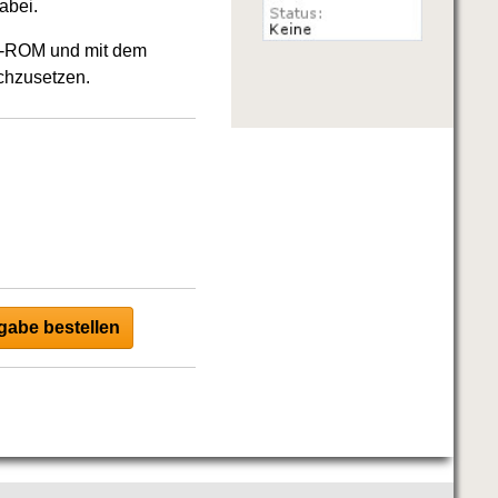
abei.
CD-ROM und mit dem
chzusetzen.
abe bestellen