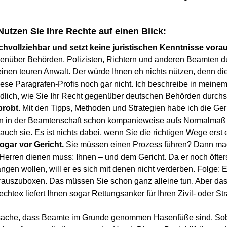
 Nutzen Sie Ihre Rechte auf einen Blick:
achvollziehbar und setzt keine juristischen Kenntnisse vora
genüber Behörden, Polizisten, Richtern und anderen Beamten 
inen teuren Anwalt. Der würde Ihnen eh nichts nützen, denn die
ese Paragrafen-Profis noch gar nicht. Ich beschreibe in meinem B
ndlich, wie Sie Ihr Recht gegenüber deutschen Behörden durch
probt.
Mit den Tipps, Methoden und Strategien habe ich die G
n in der Beamtenschaft schon kompanieweise aufs Normalmaß z
auch sie. Es ist nichts dabei, wenn Sie die richtigen Wege erst
sogar vor Gericht.
Sie müssen einen Prozess führen? Dann mach
 Herren dienen muss: Ihnen – und dem Gericht. Da er noch öfter
angen wollen, will er es sich mit denen nicht verderben. Folge: E
 rauszuboxen. Das müssen Sie schon ganz alleine tun. Aber da
hte« liefert Ihnen sogar Rettungsanker für Ihren Zivil- oder St
tsache, dass Beamte im Grunde genommen Hasenfüße sind. Soba