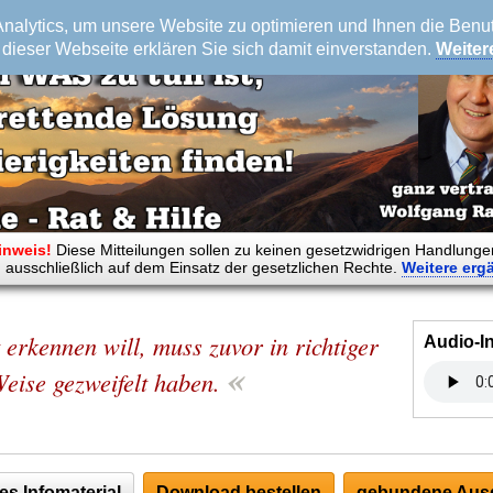
alytics, um unsere Website zu optimieren und Ihnen die Benutz
dieser Webseite erklären Sie sich damit einverstanden.
Weiter
inweis!
Diese Mitteilungen sollen zu keinen gesetzwidrigen Handlunge
 ausschließlich auf dem Einsatz der gesetzlichen Rechte.
Weitere
erg
erkennen will, muss zuvor in richtiger
Audio-I
«
eise gezweifelt haben.
es Infomaterial
Download bestellen
gebundene Ausg