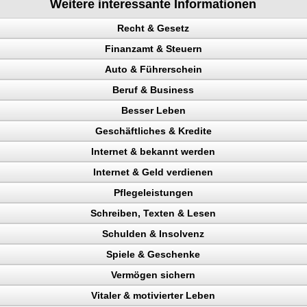
Weitere interessante Informationen
Recht & Gesetz
Finanzamt & Steuern
Auto & Führerschein
ag
Beruf & Business
en
kontrolle
Besser Leben
n, Punkte
el Content
Geschäftliches & Kredite
Verkehrspolizei
ng machen
Internet & bekannt werden
en
n
ahler
Internet & Geld verdienen
gericht
 Rechtsanwalt
eparatur
Pflegeleistungen
en
ing erhöhen
kunden gewinnen
Schreiben, Texten & Lesen
nchise
 Besucher
chläge
ttern
Schulden & Insolvenz
n, Bank
ehr Besucher
heit
eträge
erdienen
Spiele & Geschenke
gewinnung
uktur aufbauen
io
enz
sentwurf
 verdienen
ntheitsgrad steigern
Vermögen sichern
Verdienst
en
ainieren
ld verdienen
ahl steigern, Umsatz steigern
onstudio
Vitaler & motivierter Leben
ng
gen sichern
nk