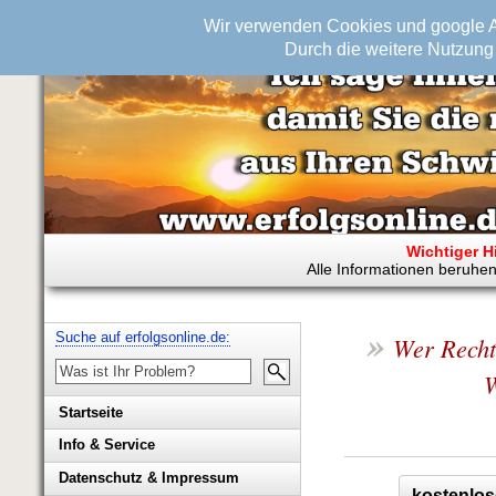
Wir verwenden Cookies und google An
Durch die weitere Nutzung 
Wichtiger H
Alle Informationen beruhen
»
Suche auf erfolgsonline.de:
Wer Recht 
W
Startseite
Info & Service
Biografie Wolfgang Rademacher
Datenschutz & Impressum
kostenlos