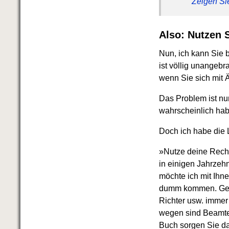
Zeigen Si
Das richtige Post-Know-How
NEUERSCHEINUNG
Ihren Zeitgewinn maximieren
GbR-Vertrag mit beschränkter
Also: Nutzen S
Haftung
BRANDNEU
GbR als Einzelperson gründen
Nun, ich kann Sie b
ist völlig unangeb
wenn Sie sich mit
Das Problem ist n
wahrscheinlich hab
Doch ich habe die
»Nutze deine Recht
in einigen Jahrze
möchte ich mit Ihne
dumm kommen. Genau
Richter usw. immer
wegen sind Beamte 
Buch sorgen Sie da