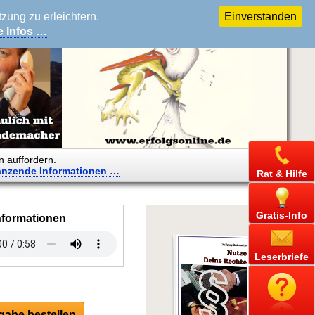
ung zu erleichtern.
Einverstanden
e Infos …
n auffordern.
änzende
Informationen …
Rat & Hilfe
Gratis-Info
nformationen
Leserbriefe
abe bestellen