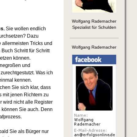
Wolfgang Rademacher
Spezialist für Schulden
us.
Sie wollen endlich
durchsetzen? Dazu
 allermeisten Tricks und
Wolfgang Rademacher
uch Schritt für Schritt
setzen können.
ernegroßen und
urechtgestutzt. Was ich
 einmal kennen.
en Sie sich klar, dass
s mit jenen Richtern zu
r wird nicht alle Register
s können Sie auch. Denn
rafprozess.
ld Sie als Bürger nur