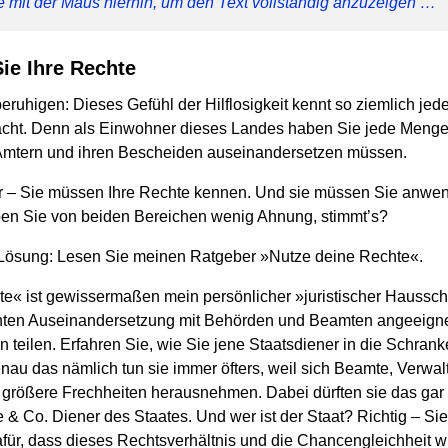
e mit der Maus hierhin, um den Text vollständig anzuzeigen …
ie Ihre Rechte
eruhigen: Dieses Gefühl der Hilflosigkeit kennt so ziemlich je
racht. Denn als Einwohner dieses Landes haben Sie jede Meng
 Ämtern und ihren Bescheiden auseinandersetzen müssen.
ur – Sie müssen Ihre Rechte kennen. Und sie müssen Sie anwe
en Sie von beiden Bereichen wenig Ahnung, stimmt’s?
 Lösung: Lesen Sie meinen Ratgeber »Nutze deine Rechte«.
e« ist gewissermaßen mein persönlicher »juristischer Hausscha
hnten Auseinandersetzung mit Behörden und Beamten angeeigne
n teilen. Erfahren Sie, wie Sie jene Staatsdiener in die Schran
 das nämlich tun sie immer öfters, weil sich Beamte, Verwa
 größere Frechheiten herausnehmen. Dabei dürften sie das gar
& Co. Diener des Staates. Und wer ist der Staat? Richtig – Sie
für, dass dieses Rechtsverhältnis und die Chancengleichheit w