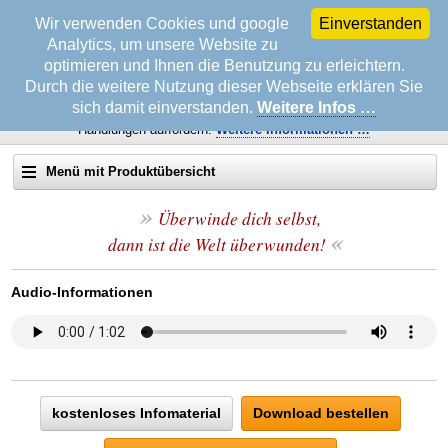
Wir verwenden Cookies und google
Einverstanden
Analytics, um unsere Website zu
optimieren und Ihnen die Benutzung zu erleichtern.
Durch die weitere Nutzung dieser Webseite erklären Sie
sich damit einverstanden.
Weitere Infos …
Wichtiger Hinweis!
Diese Mitteilungen sollen zu keinen gesetzwidrigen
Handlungen auffordern.
Weitere
Informationen …
Menü mit Produktübersicht
»
Suche auf erfolgsonline.de:
Überwinde dich selbst,
«
dann ist die Welt überwunden!
Startseite
Audio-Informationen
Info & Service
Biografie Wolfgang Rademacher
Datenschutz & Impressum
Beratung bei Schulden
Datenschutzerklärung
Zwangsversteigerung & Zwangsvollstreckung
Fragen an den Autor
Impressum
Rettung in der Zwangsversteigerung
TIPP
TV-Seminare
Leserbriefe
Zwangsversteigerung? Nicht mit Ihnen!
Strategien in der Zwangsvollstreckung
EMPFEHLUNG
kostenloses Infomaterial
Download bestellen
Rat & Hilfe
Pressemitteilung
Rettung in der Zwangsvollstreckung
EMPFEHLUNG
Steuern Sie die Zwangsvollstreckung
Telefonische Beratung »Avanti«
TOP TIPP
Flexible Techniken in der Zwangsvollstreckung
Infoabruf
Auto & Führerschein
Steigern Sie Ihre Selbstbeherrschung