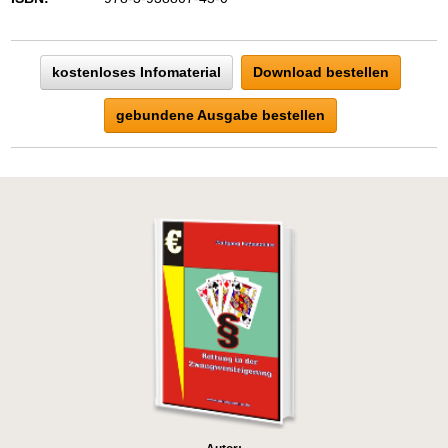
kostenloses Infomaterial
Download bestellen
gebundene Ausgabe bestellen