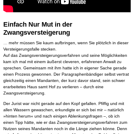
Die Kräfte des Erfolgs
BRANDNEU
Die Macht des Schuldners
TIPP
Frei Fahrt ohne Punkte
Der Finanzmanager
Suchmaschinenoptimierung mit der Top10-Checkliste
NEU
Nützliche Problemlösungen
Für ein erfolgreiches Leben
Der Weg zur finanziellen Freiheit
Kaufe doch Deine Schulden
Behalten Sie den Überblick
BRANDNEU
Platzieren Sie sich bei Google ganz oben
Vermögenssicherung durch GbR-Vertrag
Mental Force
NEU
Die Macht des Schuldners (Hörbuch)
TIPP
Die geniale Lösung zum schnellen Schuldenabbau
Schutzwall für Hab und Gut
Entfalten Sie Ihre geistigen Kräfte
Jetzt neu für Unterwegs
Die Macht des Schuldners
TIPP
Einfach Nur Mut in der
GbR-Vertrag mit beschränkter Haftung
Mental Force - Hörbuch
BESTSELLER
Der Schuldenkalkulator
NEU
Der Weg zur finanziellen Freiheit
GbR als Einzelperson gründen
Geistigen Kräfte, die unter die Haut gehen
Weg mit Ihren Schulden - per Mausklick
Zwangsversteigerung
Federleicht lebendig schreiben
SCHREIB-TIPP
Sich rechtlich einrichten
Nutze Deine geistigen Waffen
BRANDNEU
Mach Pleite und starte durch
TIPP
Ohne Probleme clever Texten und Schreiben
Schützen Sie sich
Das Kapital Ihrer geistigen Möglichkeiten
Der sichere Weg aus der wirtschaftlichen Pleite
… mehr müssen Sie kaum aufbringen, wenn Sie plötzlich in dieser
Die Macht des Telefax
NEU
Stiftung gründen und profitabel vermarkten
Schlüssel des Erfolgs
BRANDNEU
Vermögenssicherung durch GbR-Vertrag
NEU
Versteigerungsfalle stecken.
Zeit & Kommunikationsgewinn
Gründen Sie Ihre Stiftung
Methoden der Lebenstechnik
Schutzwall für Hab und Gut
Auf das Zwangsversteigerungsverfahren und seine Möglichkeiten
Mittel gegen Titel
EMPFEHLUNG
Hilf Dir selbst, hilft Dir Gott
Schach dem Gerichtsvollzieher
TIPP
Sichern Sie Einkommen und Vermögenswerte 100%-tig ab
kam ich mal mit einem äußerst cleveren, erfahrenen Anwalt zu
Immer den Geist zum TUN begeistern
Gerichtsvollziehervorschriften nutzen
sprechen. Gemeinsam mit ihm hatte ich in eigener Sache gerade
Bekannt wie ein bunter Hund im Internet
INTERNET-TIPP
Die Feuerkraft
Weiße Weste durch Umzug
TIPP
TIPP
schnell im Internet bekannt werden und damit viel Geld verdienen
einen Prozess gewonnen. Der Paragraphenbändiger selbst vertrat
Holen Sie Erfolg in Ihr Leben
Das Meldesystem clever nutzen
Schreib Dich reich
SCHREIB VERTRIEBS TIPP
gleichzeitig einen Mandanten, der kurz davor stand, sein schwer
Mit System zum Erfolg
Die Betablocker Insolvenz
GEHEIMTIPP
NEU
Vom Gedanken zum Bestseller
erarbeitetes Haus samt Hof zu verlieren – durch eine
Starten Sie endlich durch
Insolvenzantrag abwehren
Zwangsversteigerung.
Finanzielle Freiheit trotz Insolvenz
TIPP
80% Ihrer Einnahmen behalten
Der Jurist war nicht gerade auf den Kopf gefallen. Pfiffig und mit
Wie man mit Pfändungen umgeht
BRANDNEU
allen Wassern gewaschen, erkundigte er sich bei mir – natürlich
Bestens informiert sein
»hinten herum« und nach einigen Ablenkungsfragen –, ob ich
TV-Lehrgang: Wie man mit Pfändungen umgeht
EMPFEHLUNG
einen Tipp hätte, wie er das Zwangsversteigerungsverfahren zum
Schnell und kompakt
Nutzen seines Mandanten noch in die Länge ziehen könne. Denn
Schach der SCHUFA
FRISCH EINGETROFFEN