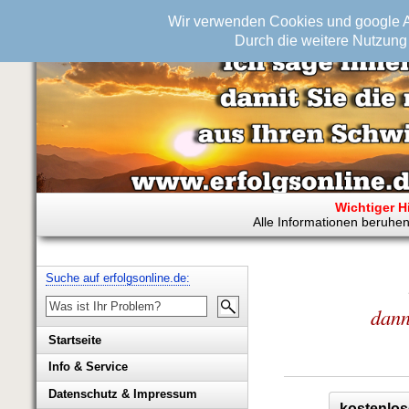
Wir verwenden Cookies und google An
Durch die weitere Nutzung 
Wichtiger H
Alle Informationen beruhen
Suche auf erfolgsonline.de:
dann
Startseite
Info & Service
Biografie Wolfgang Rademacher
Datenschutz & Impressum
kostenlos