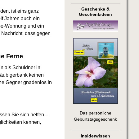
Geschenke &
en, ist eins ganz
Geschenkideen
lf Jahren auch ein
ouse-Wohnung und ein
e Nachricht, dass gegen
ie Ferne
an als Schuldner in
Gläubigerbank keinen
ine Gegner gnadenlos in
Das persönliche
sen Sie sich helfen –
Geburtstagsgeschenk
lichkeiten kennen,
Insiderwissen