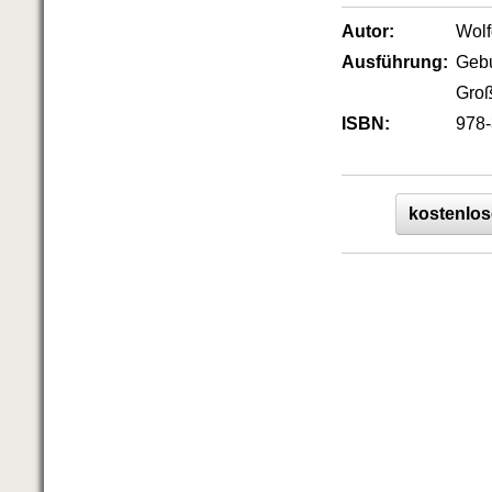
FRISCH EINGETROFFEN
Schnell eine saubere SCHUFA
Autor:
Wol
Das richtige Post-Know-How
Ausführung:
Geb
NEUERSCHEINUNG
Groß
Ihren Zeitgewinn maximieren
GbR-Vertrag mit beschränkter
ISBN:
978-
Haftung
BRANDNEU
GbR als Einzelperson gründen
kostenlos