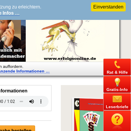
ung zu erleichtern.
Einverstanden
e Infos …
n auffordern.
änzende
Informationen …
Rat & Hilfe
Gratis-Info
nformationen
Leserbriefe
abe bestellen