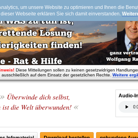
alytics, um unsere Website zu optimieren und Ihnen die Benutz
dieser Webseite erklären Sie sich damit einverstanden.
Weiter
inweis!
Diese Mitteilungen sollen zu keinen gesetzwidrigen Handlunge
 ausschließlich auf dem Einsatz der gesetzlichen Rechte.
Weitere
erg
»
Überwinde dich selbst,
Audio-I
«
 ist die Welt überwunden!
es Infomaterial
Download bestellen
gebundene Ausg