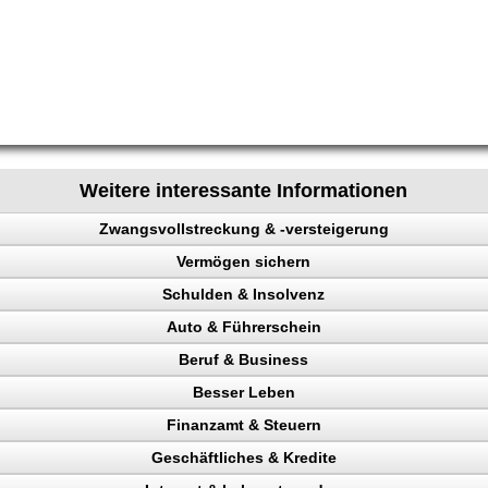
Weitere interessante Informationen
Zwangsvollstreckung & -versteigerung
Vermögen sichern
Schulden & Insolvenz
Auto & Führerschein
enz
Beruf & Business
kontrolle
Besser Leben
gen sichern
n, Punkte
el Content
 verhindern
Finanzamt & Steuern
llstreckung, Schuldner
Verkehrspolizei
ng machen
Geschäftliches & Kredite
en
Pfändungen