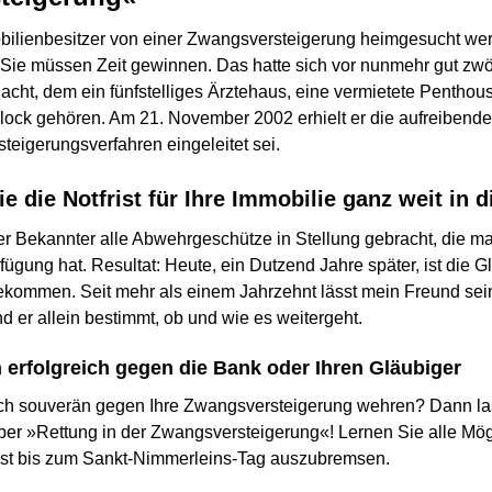
ilienbesitzer von einer Zwangsversteigerung heimgesucht werd
 Sie müssen Zeit gewinnen. Das hatte sich vor nunmehr gut zwö
acht, dem ein fünfstelliges Ärztehaus, eine vermietete Penth
block gehören. Am 21. November 2002 erhielt er die aufreibend
teigerungsverfahren eingeleitet sei.
e die Notfrist für Ihre Immobilie ganz weit in d
ter Bekannter alle Abwehrgeschütze in Stellung gebracht, die m
fügung hat. Resultat: Heute, ein Dutzend Jahre später, ist die 
ekommen. Seit mehr als einem Jahrzehnt lässt mein Freund se
d er allein bestimmt, ob und wie es weitergeht.
 erfolgreich gegen die Bank oder Ihren Gläubiger
ch souverän gegen Ihre Zwangsversteigerung wehren? Dann las
r »Rettung in der Zwangsversteigerung«! Lernen Sie alle Mög
ast bis zum Sankt-Nimmerleins-Tag auszubremsen.