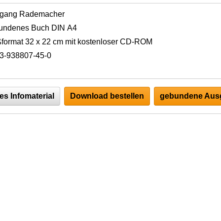
fgang Rademacher
undenes Buch DIN A4
format 32 x 22 cm mit kostenloser CD-ROM
3-938807-45-0
es Infomaterial
Download bestellen
gebundene Ausg