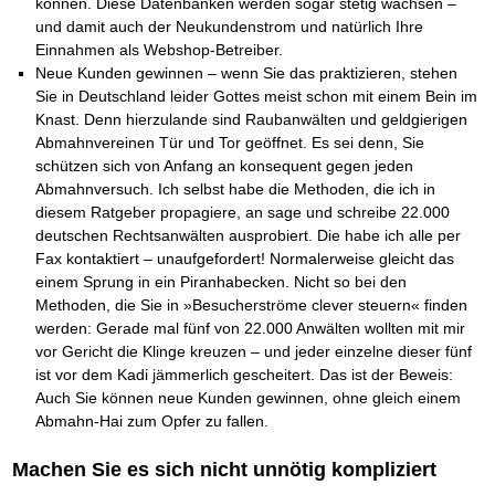
Das richtige Post-Know-How
können. Diese Datenbanken werden sogar stetig wachsen –
NEUERSCHEINUNG
Ihren Zeitgewinn maximieren
und damit auch der Neukundenstrom und natürlich Ihre
GbR-Vertrag mit beschränkter Haftung
BRANDNEU
Einnahmen als Webshop-Betreiber.
GbR als Einzelperson gründen
Neue Kunden gewinnen – wenn Sie das praktizieren, stehen
Sie in Deutschland leider Gottes meist schon mit einem Bein im
Knast. Denn hierzulande sind Raubanwälten und geldgierigen
Abmahnvereinen Tür und Tor geöffnet. Es sei denn, Sie
schützen sich von Anfang an konsequent gegen jeden
Abmahnversuch. Ich selbst habe die Methoden, die ich in
diesem Ratgeber propagiere, an sage und schreibe 22.000
deutschen Rechtsanwälten ausprobiert. Die habe ich alle per
Fax kontaktiert – unaufgefordert! Normalerweise gleicht das
einem Sprung in ein Piranhabecken. Nicht so bei den
Methoden, die Sie in »Besucherströme clever steuern« finden
werden: Gerade mal fünf von 22.000 Anwälten wollten mit mir
vor Gericht die Klinge kreuzen – und jeder einzelne dieser fünf
ist vor dem Kadi jämmerlich gescheitert. Das ist der Beweis:
Auch Sie können neue Kunden gewinnen, ohne gleich einem
Abmahn-Hai zum Opfer zu fallen.
Machen Sie es sich nicht unnötig kompliziert